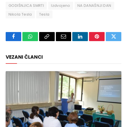
GODIŠNJICA SMRTI
Izdvojeno
NA DANAŠNJI DAN
Nikola Tesla
Tesla
Facebook
WhatsApp
Copy
Email
LinkedIn
Pinterest
Twitte
Link
VEZANI ČLANCI