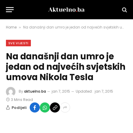
Home
Na današnji dan umro je jedan od najvećih svjetskih umova Nikola Tesla
»
SVE VIJESTI
Na današnji dan umro je
jedan od najvećih svjetskih
umova Nikola Tesla
By
aktuelno.ba
jan 7, 2015
Updated:
jan 7, 2015
3 Mins Read
Podijeli