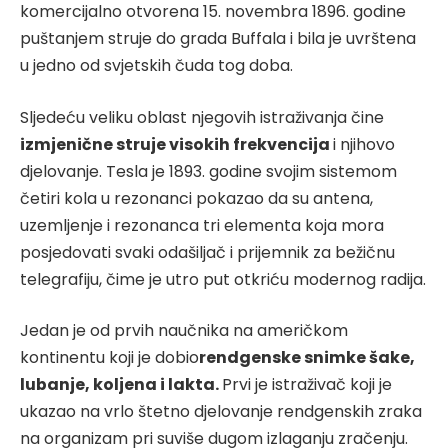
komercijalno otvorena 15. novembra 1896. godine
puštanjem struje do grada Buffala i bila je uvrštena
u jedno od svjetskih čuda tog doba.
Sljedeću veliku oblast njegovih istraživanja čine
izmjenične struje visokih frekvencija
i njihovo
djelovanje. Tesla je 1893. godine svojim sistemom
četiri kola u rezonanci pokazao da su antena,
uzemljenje i rezonanca tri elementa koja mora
posjedovati svaki odašiljač i prijemnik za bežičnu
telegrafiju, čime je utro put otkriću modernog radija.
Jedan je od prvih naučnika na američkom
kontinentu koji je dobio
rendgenske snimke šake,
lubanje, koljena i lakta.
Prvi je istraživač koji je
ukazao na vrlo štetno djelovanje rendgenskih zraka
na organizam pri suviše dugom izlaganju zračenju.