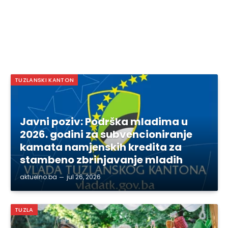
TUZLANSKI KANTON
Javni poziv: Podrška mladima u
2026. godini za subvencioniranje
kamata namjenskih kredita za
stambeno zbrinjavanje mladih
aktuelno.ba
jul 26, 2026
TUZLA