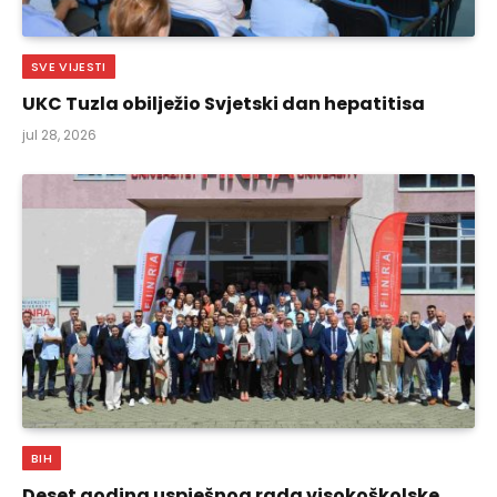
SVE VIJESTI
UKC Tuzla obilježio Svjetski dan hepatitisa
jul 28, 2026
BIH
Deset godina uspješnog rada visokoškolske