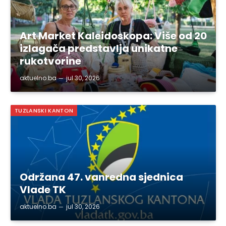
Art Market Kaleidoskopa: Više od 20
izlagača predstavlja unikatne
rukotvorine
aktuelno.ba
jul 30, 2026
TUZLANSKI KANTON
Održana 47. vanredna sjednica
Vlade TK
aktuelno.ba
jul 30, 2026