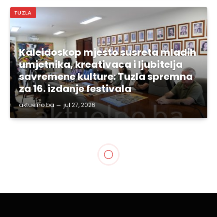
TUZLA
Kaleidoskop mjesto susreta mladih
umjetnika, kreativaca i ljubitelja
savremene kulture: Tuzla spremna
za 16. izdanje festivala
aktuelno.ba
jul 27, 2026
TUZLANSKI KANTON
Božićna čestitka Stranke za
BiH Tuzlanskog kantona