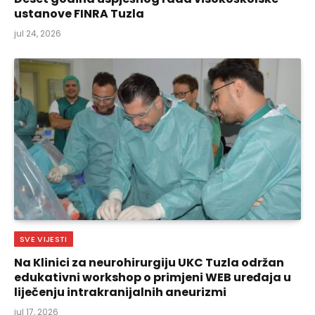
ustanove FINRA Tuzla
jul 24, 2026
SVE VIJESTI
Na Klinici za neurohirurgiju UKC Tuzla održan
edukativni workshop o primjeni WEB uređaja u
liječenju intrakranijalnih aneurizmi
jul 17, 2026