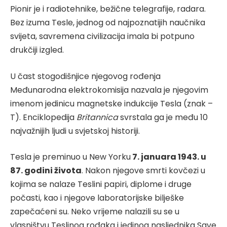
Pionir je i radiotehnike, bežične telegrafije, radara.
Bez izuma Tesle, jednog od najpoznatijih naučnika
svijeta, savremena civilizacija imala bi potpuno
drukčiji izgled.
U čast stogodišnjice njegovog rođenja
Međunarodna elektrokomisija nazvala je njegovim
imenom jedinicu magnetske indukcije Tesla (znak –
T). Enciklopedija
Britannica
svrstala ga je među 10
najvažnijih ljudi u svjetskoj historiji.
Tesla je preminuo u New Yorku
7. januara 1943. u
87. godini života
. Nakon njegove smrti kovčezi u
kojima se nalaze Teslini papiri, diplome i druge
počasti, kao i njegove laboratorijske bilješke
zapečaćeni su. Neko vrijeme nalazili su se u
vlasništvu Teslinog rođaka i jedinog nasljednika Save