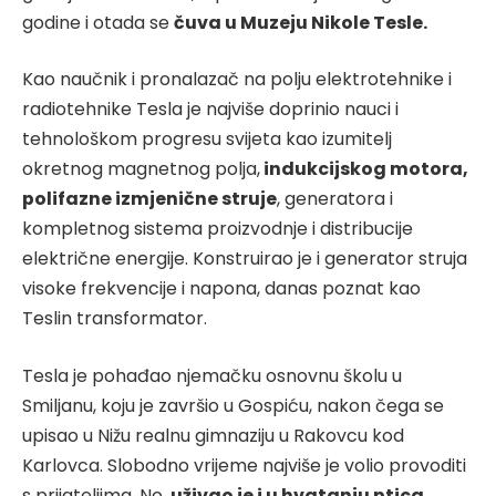
godine i otada se
čuva u Muzeju Nikole Tesle.
Kao naučnik i pronalazač na polju elektrotehnike i
radiotehnike Tesla je najviše doprinio nauci i
tehnološkom progresu svijeta kao izumitelj
okretnog magnetnog polja,
indukcijskog motora,
polifazne izmjenične struje
, generatora i
kompletnog sistema proizvodnje i distribucije
električne energije. Konstruirao je i generator struja
visoke frekvencije i napona, danas poznat kao
Teslin transformator.
Tesla je pohađao njemačku osnovnu školu u
Smiljanu, koju je završio u Gospiću, nakon čega se
upisao u Nižu realnu gimnaziju u Rakovcu kod
Karlovca. Slobodno vrijeme najviše je volio provoditi
s prijateljima. No,
uživao je i u hvatanju ptica