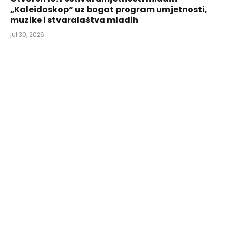
„Kaleidoskop“ uz bogat program umjetnosti,
muzike i stvaralaštva mladih
jul 30, 2026