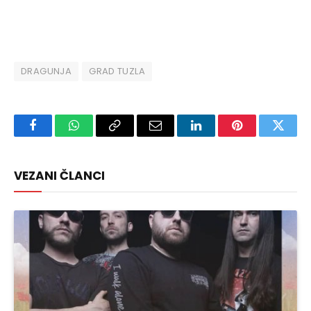
DRAGUNJA
GRAD TUZLA
Facebook
WhatsApp
Copy
Email
LinkedIn
Pinterest
Twitte
Link
VEZANI ČLANCI