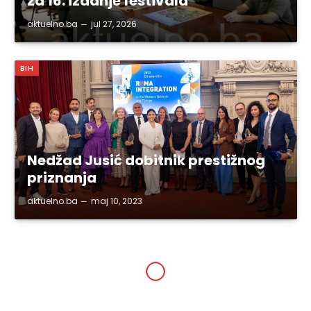
za 16. izdanje festivala
aktuelno.ba
jul 27, 2026
BIH
Nedžad Jusić dobitnik prestižnog
priznanja
aktuelno.ba
maj 10, 2023
GRAD TUZLA