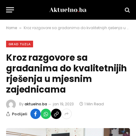
Home
Kroz razgovore sa građanima do kvalitetnijih rješenja u mjesnim zajednicama
»
GRAD TUZLA
Kroz razgovore sa
građanima do kvalitetnijih
rješenja u mjesnim
zajednicama
By
aktuelno.ba
jan 19, 2023
1 Min Read
Podijeli