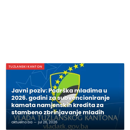
TUZLANSKI KANTON
Javni poziv: Podrška mladima u
2026. godini za subvencioniranje
kamata namjenskih kredita za
stambeno zbrinjavanje mladih
aktuelno.ba
jul 26, 2026