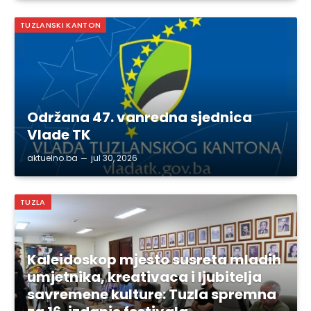
TUZLANSKI KANTON
Održana 47. vanredna sjednica
Vlade TK
aktuelno.ba
jul 30, 2026
TUZLA
Kaleidoskop mjesto susreta mladih
umjetnika, kreativaca i ljubitelja
savremene kulture: Tuzla spremna