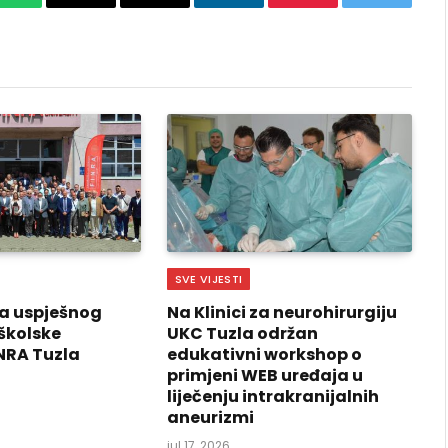
k
WhatsApp
Copy
Email
LinkedIn
Pinterest
Twitter
Link
SVE VIJESTI
a uspješnog
Na Klinici za neurohirurgiju
školske
UKC Tuzla održan
NRA Tuzla
edukativni workshop o
primjeni WEB uređaja u
liječenju intrakranijalnih
aneurizmi
jul 17, 2026