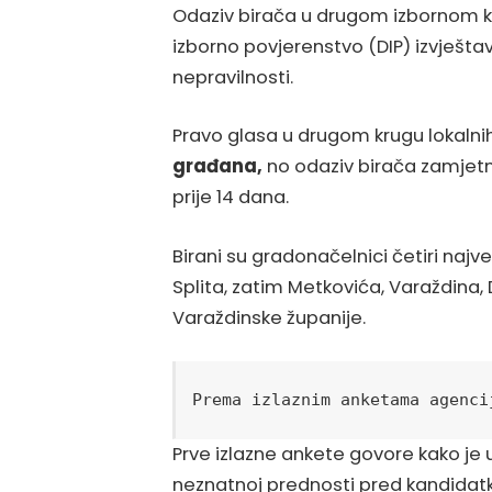
Odaziv birača u drugom izbornom kr
izborno povjerenstvo (DIP) izvještav
nepravilnosti.
Pravo glasa u drugom krugu lokalnih
građana,
no odaziv birača zamjetn
prije 14 dana.
Birani su gradonačelnici četiri najv
Splita, zatim Metkovića, Varaždina,
Varaždinske županije.
Prema izlaznim anketama agenci
Prve izlazne ankete govore kako je 
neznatnoj prednosti pred kandidat