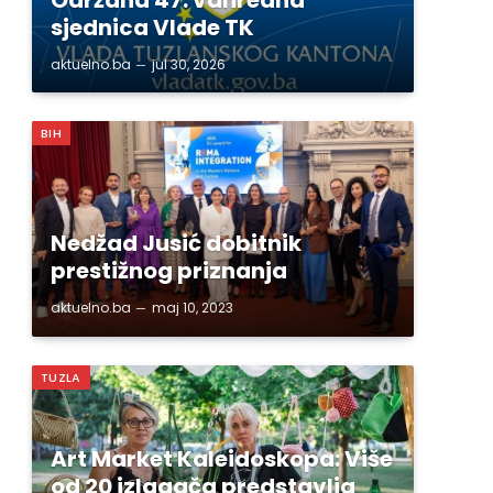
sjednica Vlade TK
aktuelno.ba
jul 30, 2026
BIH
Nedžad Jusić dobitnik
prestižnog priznanja
aktuelno.ba
maj 10, 2023
TUZLA
Art Market Kaleidoskopa: Više
od 20 izlagača predstavlja