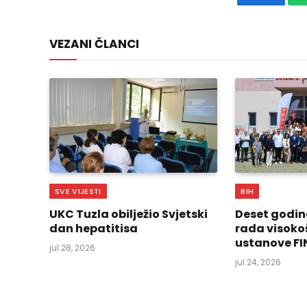
Faceboo
VEZANI ČLANCI
SVE VIJESTI
BIH
UKC Tuzla obilježio Svjetski
Deset godin
dan hepatitisa
rada visoko
ustanove FI
jul 28, 2026
jul 24, 2026