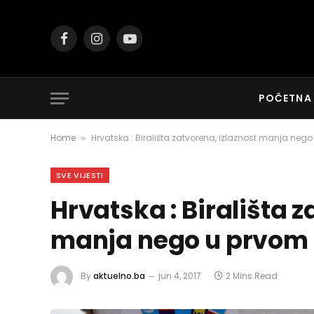
Facebook
Instagram
YouTube
POČETNA
Home
Hrvatska : Birališta zatvorena, izlaznost manja nego
»
SVE VIJESTI
Hrvatska : Birališta z
manja nego u prvom k
By
aktuelno.ba
jun 4, 2017
2 Mins Read