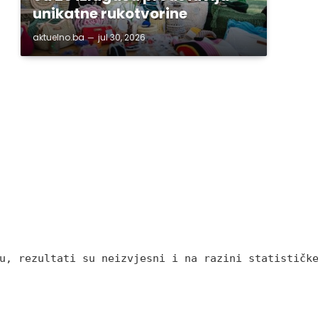
unikatne rukotvorine
aktuelno.ba
jul 30, 2026
u, rezultati su neizvjesni i na razini statističk