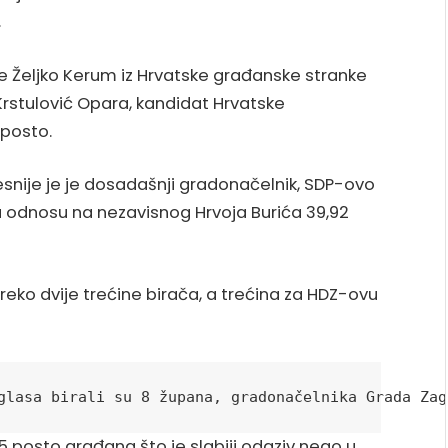
.
 je Željko Kerum iz Hrvatske građanske stranke
Krstulović Opara, kandidat Hrvatske
 posto.
jesnije je je dosadašnji gradonačelnik, SDP-ovo
 odnosu na nezavisnog Hrvoja Burića 39,92
 preko dvije trećine birača, a trećina za HDZ-ovu
glasa birali su 8 župana, gradonačelnika Grada Zag
,45 posto građana što je slabiji odaziv nego u