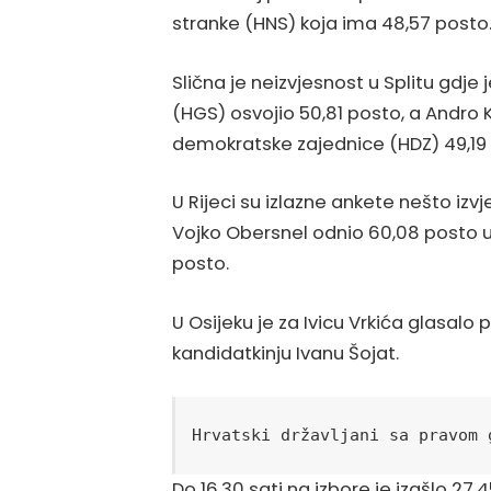
stranke (HNS) koja ima 48,57 posto
Slična je neizvjesnost u Splitu gdje
(HGS) osvojio 50,81 posto, a Andro 
demokratske zajednice (HDZ) 49,19
U Rijeci su izlazne ankete nešto izv
Vojko Obersnel odnio 60,08 posto u
posto.
U Osijeku je za Ivicu Vrkića glasalo
kandidatkinju Ivanu Šojat.
Hrvatski državljani sa pravom 
Do 16.30 sati na izbore je izašlo 27