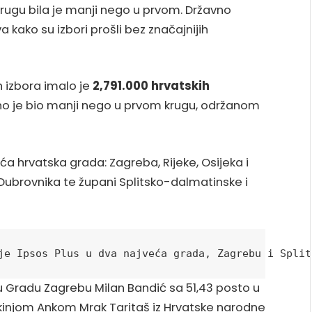
ugu bila je manji nego u prvom. Državno
a kako su izbori prošli bez značajnijih
 izbora imalo je
2,791.000 hrvatskih
o je bio manji nego u prvom krugu, održanom
eća hrvatska grada: Zagreba, Rijeke, Osijeka i
 Dubrovnika te župani Splitsko-dalmatinske i
je Ipsos Plus u dva najveća grada, Zagrebu i Split
u Gradu Zagrebu Milan Bandić sa 51,43 posto u
kinjom Ankom Mrak Taritaš iz Hrvatske narodne