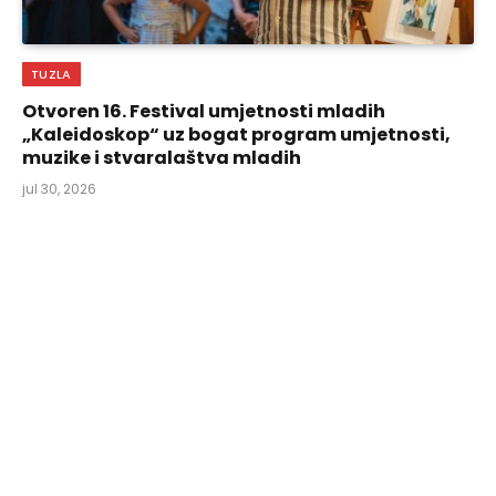
TUZLA
Otvoren 16. Festival umjetnosti mladih
„Kaleidoskop“ uz bogat program umjetnosti,
muzike i stvaralaštva mladih
jul 30, 2026