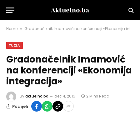
Home
Gradonačelnik Imamović na konferenciji «Ekonomija integracija»
»
TUZLA
Gradonačelnik Imamović
na konferenciji «Ekonomija
integracija»
By
aktuelno.ba
dec 4, 2015
2 Mins Read
Podijeli