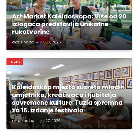
Art Market Kaleidoskopa: Više od 20
izlagača predstavlja unikatne
rukotvorine
aktuelno.ba
jul 30, 2026
TUZLA
Kaleidoskop mjesto susreta mladih
umjetnika, kreativaca i ljubitelja
savremene kulture: Tuzla spremna
za 16. izdanje festivala
aktuelno.ba
jul 27, 2026