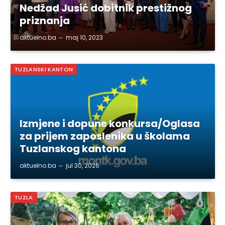
Nedžad Jusić dobitnik prestižnog
priznanja
aktuelno.ba
maj 10, 2023
TUZLANSKI KANTON
Izmjene i dopune konkursa/Oglasa
za prijem zaposlenika u školama
Tuzlanskog kantona
aktuelno.ba
jul 30, 2026
TUZLA