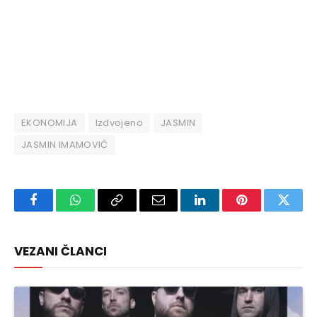
EKONOMIJA
Izdvojeno
JASMIN
JASMIN IMAMOVIĆ
Facebook
WhatsApp
Copy
Email
LinkedIn
Pinterest
Twitte
Link
VEZANI ČLANCI