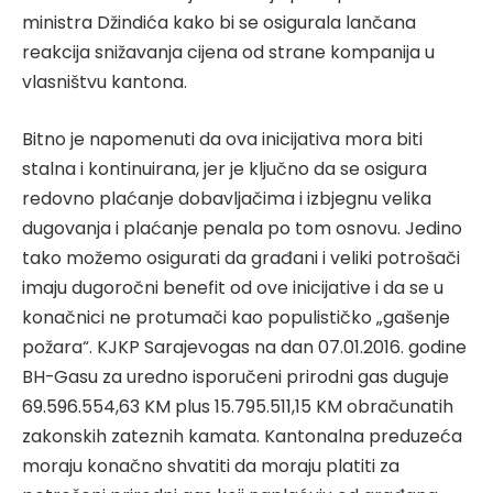
ministra Džindića kako bi se osigurala lančana
reakcija snižavanja cijena od strane kompanija u
vlasništvu kantona.
Bitno je napomenuti da ova inicijativa mora biti
stalna i kontinuirana, jer je ključno da se osigura
redovno plaćanje dobavljačima i izbjegnu velika
dugovanja i plaćanje penala po tom osnovu. Jedino
tako možemo osigurati da građani i veliki potrošači
imaju dugoročni benefit od ove inicijative i da se u
konačnici ne protumači kao populističko „gašenje
požara“. KJKP Sarajevogas na dan 07.01.2016. godine
BH-Gasu za uredno isporučeni prirodni gas duguje
69.596.554,63 KM plus 15.795.511,15 KM obračunatih
zakonskih zateznih kamata. Kantonalna preduzeća
moraju konačno shvatiti da moraju platiti za