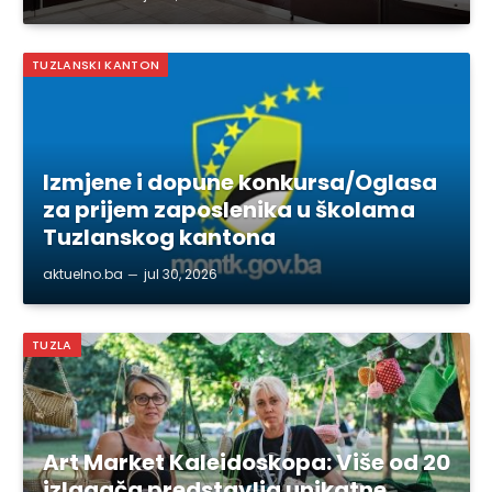
TUZLANSKI KANTON
Izmjene i dopune konkursa/Oglasa
za prijem zaposlenika u školama
Tuzlanskog kantona
aktuelno.ba
jul 30, 2026
TUZLA
Art Market Kaleidoskopa: Više od 20
izlagača predstavlja unikatne