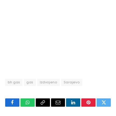
bh gas
gas
Izdvojeno
Sarajevo
Facebook
WhatsApp
Copy
Email
LinkedIn
Pinterest
Twitte
Link