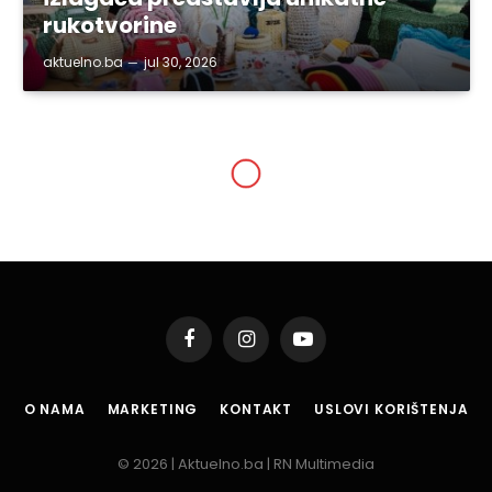
rukotvorine
aktuelno.ba
jul 30, 2026
BIH
Vremenska prognoza:
Pretežno oblačno uz
postepeno smanjenje
oblačnosti tokom dana
By
aktuelno.ba
jan 7, 2016
Updated:
jan 8, 2016
2 Mins Read