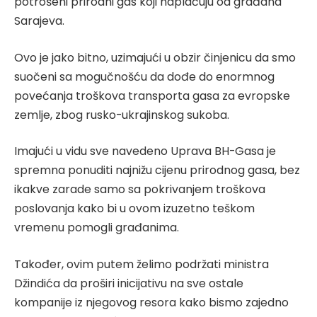
potrošeni prirodni gas koji naplaćuju od građana
Sarajeva.
Ovo je jako bitno, uzimajući u obzir činjenicu da smo
suočeni sa mogučnošću da dođe do enormnog
povećanja troškova transporta gasa za evropske
zemlje, zbog rusko-ukrajinskog sukoba.
Imajući u vidu sve navedeno Uprava BH-Gasa je
spremna ponuditi najnižu cijenu prirodnog gasa, bez
ikakve zarade samo sa pokrivanjem troškova
poslovanja kako bi u ovom izuzetno teškom
vremenu pomogli građanima.
Također, ovim putem želimo podržati ministra
Džindića da proširi inicijativu na sve ostale
kompanije iz njegovog resora kako bismo zajedno