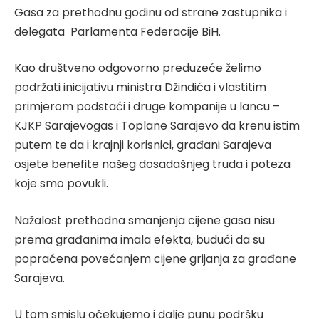
Gasa za prethodnu godinu od strane zastupnika i
delegata Parlamenta Federacije BiH.
Kao društveno odgovorno preduzeće želimo
podržati inicijativu ministra Džindića i vlastitim
primjerom podstaći i druge kompanije u lancu –
KJKP Sarajevogas i Toplane Sarajevo da krenu istim
putem te da i krajnji korisnici, građani Sarajeva
osjete benefite našeg dosadašnjeg truda i poteza
koje smo povukli.
Nažalost prethodna smanjenja cijene gasa nisu
prema građanima imala efekta, budući da su
popraćena povećanjem cijene grijanja za građane
Sarajeva.
U tom smislu očekujemo i dalje punu podršku