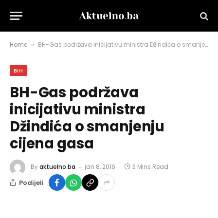
Home
BH-Gas podržava inicijativu ministra Džindića o smanjenju cijena gasa
»
BIH
BH-Gas podržava
inicijativu ministra
Džindića o smanjenju
cijena gasa
By
aktuelno.ba
jan 8, 2016
3 Mins Read
Podijeli