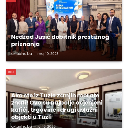
Nedžad Jusić dobitnik prestižnog
priznanja
aktuelno.ba
maj 10, 2023
BIH
Ako ste iz Tuzle za njih morate
znati! Ovo su najbolje ocjenjeni
kafići, trgovine i drugi uslužni
objekti u Tuzli
aktuelno.ba
jul 16, 2026