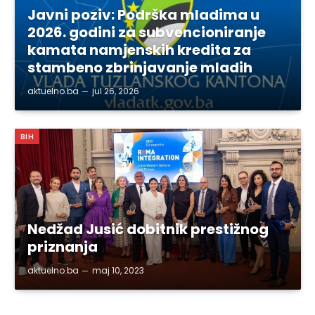
Javni poziv: Podrška mladima u
2026. godini za subvencioniranje
kamata namjenskih kredita za
stambeno zbrinjavanje mladih
aktuelno.ba
jul 26, 2026
BIH
Nedžad Jusić dobitnik prestižnog
priznanja
aktuelno.ba
maj 10, 2023