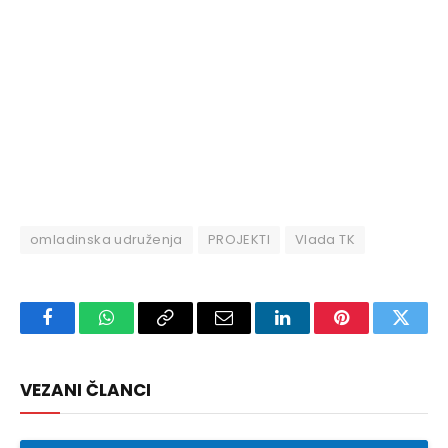
omladinska udruženja
PROJEKTI
Vlada TK
Facebook
WhatsApp
Copy
Email
LinkedIn
Pinterest
Twitte
Link
VEZANI ČLANCI