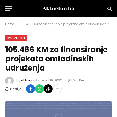
Home
105.486 KM za finansiranje projekata omladinskih udruženja
»
SVE VIJESTI
105.486 KM za finansiranje
projekata omladinskih
udruženja
By
aktuelno.ba
jul 19, 2022
1 Min Read
Podijeli