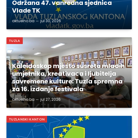
Održana 47. vanredna sjednica
Vlade TK
aktuelno.ba
jul 30, 2026
TUZLA
Kaleidoskop mjesto susreta mladih
umjetnika, kreativaca i ljubitelja
savremene kulture: Tuzla spremna
za 16. izdanje festivala
aktuelno.ba
jul 27, 2026
TUZLANSKI KANTON