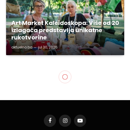
Art Market Kaleidoskopa: Više od 20
izlagača predstavlja unikatne
rukotvorine
aktuelno.ba
jul 30, 2026
SVE VIJESTI
Plesne grupe Dirty Angels
Crew i Dirty Angels Kids
priredile “Street Show” za