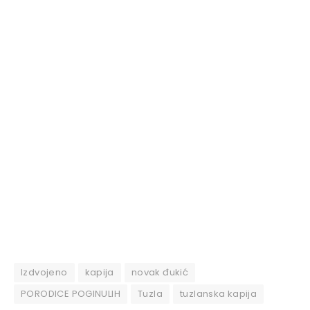
Izdvojeno
kapija
novak đukić
PORODICE POGINULIH
Tuzla
tuzlanska kapija