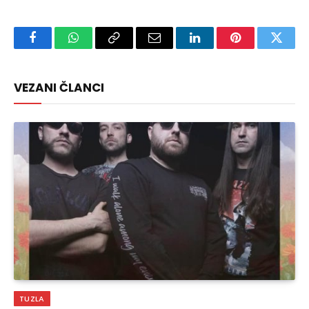
Facebook
WhatsApp
Copy
Email
LinkedIn
Pinterest
Twitte
Link
VEZANI ČLANCI
TUZLA