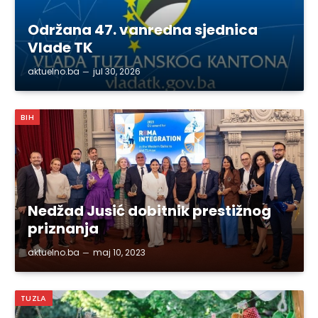
Održana 47. vanredna sjednica
Vlade TK
aktuelno.ba
jul 30, 2026
BIH
Nedžad Jusić dobitnik prestižnog
priznanja
aktuelno.ba
maj 10, 2023
TUZLA