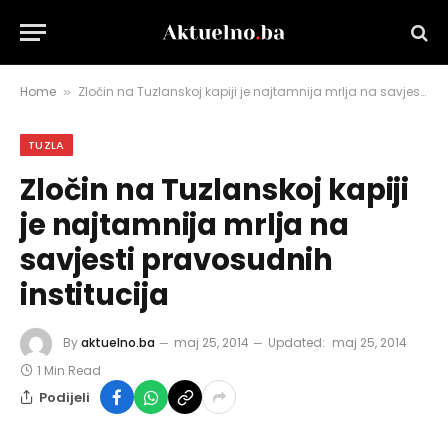
Home
Zločin na Tuzlanskoj kapiji je najtamnija mrlja na savjesti pravosudnih institucija
»
TUZLA
Zločin na Tuzlanskoj kapiji
je najtamnija mrlja na
savjesti pravosudnih
institucija
By
aktuelno.ba
maj 25, 2014
Updated:
maj 25, 2014
1 Min Read
Podijeli