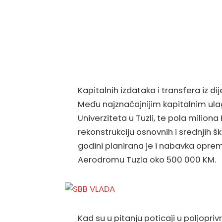
Kapitalnih izdataka i transfera iz d
Među najznačajnijim kapitalnim u
Univerziteta u Tuzli, te pola milio
rekonstrukciju osnovnih i srednjih š
godini planirana je i nabavka opre
Aerodromu Tuzla oko 500 000 KM.
Kad su u pitanju poticaji u poljopriv