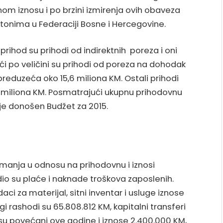
pnom iznosu i po brzini izmirenja ovih obaveza
tonima u Federaciji Bosne i Hercegovine.
i prihod su prihodi od indirektnih poreza i oni
ći po veličini su prihodi od poreza na dohodak
preduzeća oko 15,6 miliona KM. Ostali prihodi
3 miliona KM. Posmatrajući ukupnu prihodovnu
a je donošen Budžet za 2015.
manja u odnosu na prihodovnu i iznosi
io su plaće i naknade troškova zaposlenih.
aci za materijal, sitni inventar i usluge iznose
gi rashodi su 65.808.812 KM, kapitalni transferi
 su povećani ove godine i iznose 2.400.000 KM,