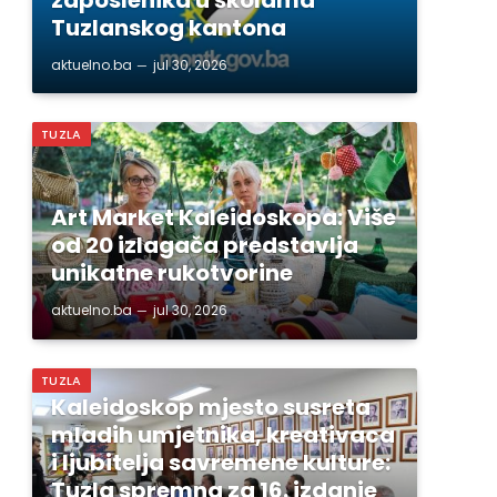
Tuzlanskog kantona
aktuelno.ba
jul 30, 2026
TUZLA
Art Market Kaleidoskopa: Više
od 20 izlagača predstavlja
unikatne rukotvorine
aktuelno.ba
jul 30, 2026
TUZLA
Kaleidoskop mjesto susreta
mladih umjetnika, kreativaca
i ljubitelja savremene kulture:
Tuzla spremna za 16. izdanje