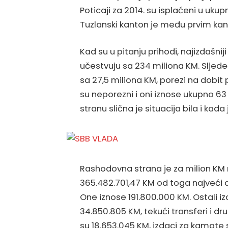
Poticaji za 2014. su isplaćeni u uku
Tuzlanski kanton je među prvim kan
Kad su u pitanju prihodi, najizdašnij
učestvuju sa 234 miliona KM. Sljede
sa 27,5 miliona KM, porezi na dobit 
su neporezni i oni iznose ukupno 6
stranu slična je situacija bila i kad
Rashodovna strana je za milion KM 
365.482.701,47 KM od toga najveći d
One iznose 191.800.000 KM. Ostali izd
34.850.805 KM, tekući transferi i dru
su 18.653.045 KM, izdaci za kamate