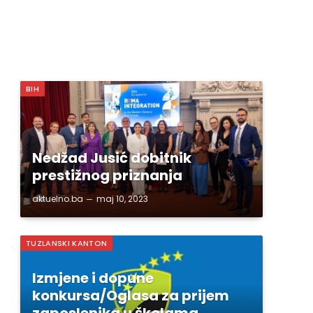
BIH
Nedžad Jusić dobitnik
prestižnog priznanja
aktuelno.ba
maj 10, 2023
TUZLANSKI KANTON
Izmjene i dopune
konkursa/Oglasa za prijem
zaposlenika u školama