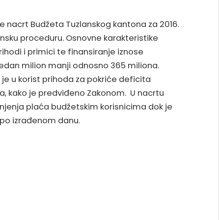
je nacrt Budžeta Tuzlanskog kantona za 2016.
insku proceduru. Osnovne karakteristike
hodi i primici te finansiranje iznose
jedan milion manji odnosno 365 miliona.
je u korist prihoda za pokriće deficita
a, kako je predviđeno Zakonom. U nacrtu
jenja plaća budžetskim korisnicima dok je
KM po izrađenom danu.