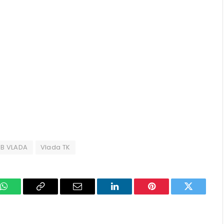
B VLADA
Vlada TK
k
WhatsApp
Copy
Email
LinkedIn
Pinterest
Twitter
Link