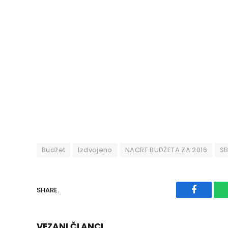
Budžet
Izdvojeno
NACRT BUDŽETA ZA 2016
SB
SHARE.
Faceboo
VEZANI ČLANCI