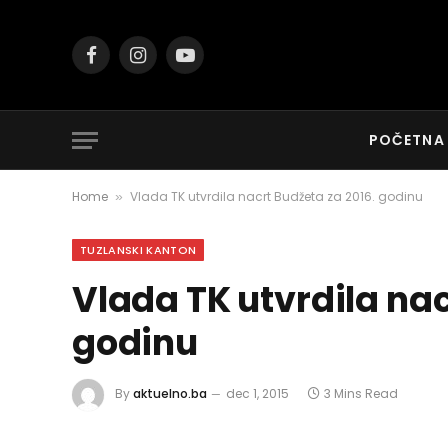
Facebook
Instagram
YouTube
POČETNA
Home
Vlada TK utvrdila nacrt Budžeta za 2016. godinu
»
TUZLANSKI KANTON
Vlada TK utvrdila nac
godinu
By
aktuelno.ba
dec 1, 2015
3 Mins Read