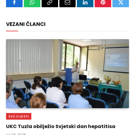
Facebook
WhatsApp
Copy
Email
LinkedIn
Pinterest
Twitte
Link
VEZANI ČLANCI
SVE VIJESTI
UKC Tuzla obilježio Svjetski dan hepatitisa
jul 28, 2026