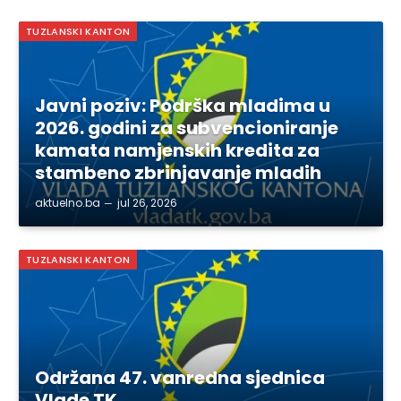
TUZLANSKI KANTON
Javni poziv: Podrška mladima u
2026. godini za subvencioniranje
kamata namjenskih kredita za
stambeno zbrinjavanje mladih
aktuelno.ba
jul 26, 2026
TUZLANSKI KANTON
Održana 47. vanredna sjednica
Vlade TK