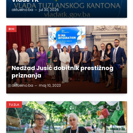
aktuelno.ba
jul 30, 2026
BIH
Nedžad Jusić dobitnik prestižnog
priznanja
aktuelno.ba
maj 10, 2023
TUZLA