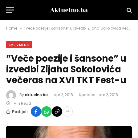
Home
”Veče poezije i šansone” u izvedbi Zijaha Sokolovića večeras na XVI TKT Fest-u
»
SVE VIJESTI
”Veče poezije i šansone” u
izvedbi Zijaha Sokolovića
večeras na XVI TKT Fest-u
By
aktuelno.ba
apr 2, 2018
Updated:
apr 2, 2018
1 Min Read
Podijeli