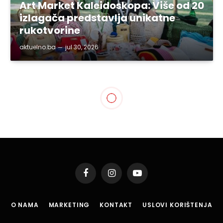
Art Market Kaleidoskopa: Više od 20
izlagača predstavlja unikatne
rukotvorine
aktuelno.ba
jul 30, 2026
SVE VIJESTI
Predstava ‘’Boj se Allaha,
Smisao života i smrti
Ćamila Sijarića’’ na XVI TKT
Fest.-u
By
aktuelno.ba
apr 1, 2018
Updated:
apr 2, 2018