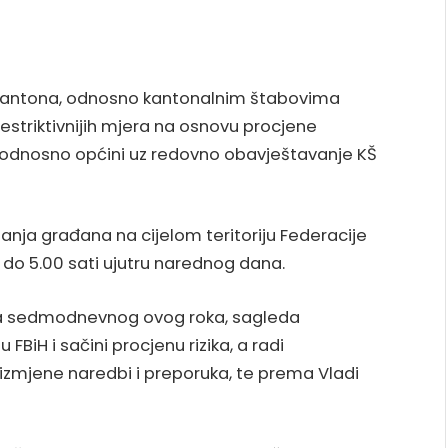
kantona, odnosno kantonalnim štabovima
estriktivnijih mjera na osnovu procjene
, odnosno općini uz redovno obavještavanje KŠ
tanja građana na cijelom teritoriju Federacije
 do 5.00 sati ujutru narednog dana.
teka sedmodnevnog ovog roka, sagleda
FBiH i sačini procjenu rizika, a radi
zmjene naredbi i preporuka, te prema Vladi