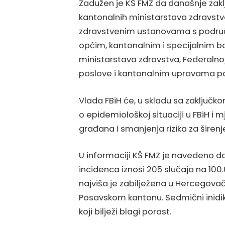
Zadužen je KŠ FMZ da današnje zaklj
kantonalnih ministarstava zdravstv
zdravstvenim ustanovama s područj
općim, kantonalnim i specijalnim b
ministarstava zdravstva, Federalno
poslove i kantonalnim upravama pol
Vlada FBiH će, u skladu sa zaključkom
o epidemiološkoj situaciji u FBiH i m
građana i smanjenja rizika za širenje
U informaciji KŠ FMZ je navedeno 
incidenca iznosi 205 slučaja na 10
najviša je zabilježena u Hercego
Posavskom kantonu. Sedmični inidik
koji bilježi blagi porast.