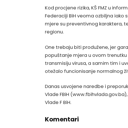
Kod procjene rizika, KŠ FMZ u inform
Federaciji BiH veoma ozbiljna iako 
mjere su preventivnog karaktera, te
regionu.
One trebaju biti produžene, jer gara
popuštanje mjera u ovom trenutku p
transmisiju virusa, a samim tim i uv
otežalo funcionisanje normalnog živ
Danas usvojene naredbe i preporuke
Vlade FBiH (www.fbihvlada.gov.ba),
Vlade F BiH.
Komentari