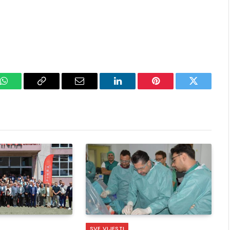
k
WhatsApp
Copy
Email
LinkedIn
Pinterest
Twitter
Link
SVE VIJESTI