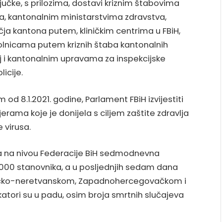
učke, s prilozima, dostavi kriznim štabovima
a, kantonalnim ministarstvima zdravstva,
a kantona putem, kliničkim centrima u FBiH,
olnicama putem kriznih štaba kantonalnih
j i kantonalnim upravama za inspekcijske
icije.
 od 8.1.2021. godine, Parlament FBiH izvijestiti
jerama koje je donijela s ciljem zaštite zdravlja
 virusa.
da na nivou Federacije BiH sedmodnevna
0.000 stanovnika, a u posljednjih sedam dana
vačko-neretvanskom, Zapadnohercegovačkom i
atori su u padu, osim broja smrtnih slučajeva