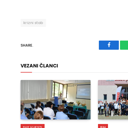
krizni stab
SHARE.
Faceboo
VEZANI ČLANCI
SVE VIJESTI
BIH