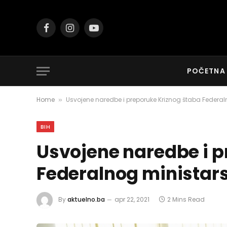
Facebook
Instagram
YouTube
POČETNA
Home
Usvojene naredbe i preporuke Kriznog štaba Federa
»
BIH
Usvojene naredbe i p
Federalnog ministar
By
aktuelno.ba
apr 22, 2021
2 Mins Read