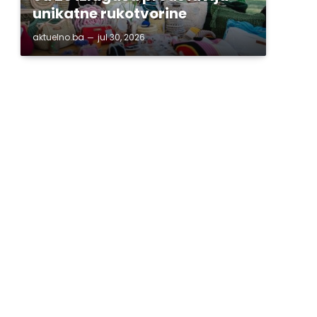
unikatne rukotvorine
aktuelno.ba
jul 30, 2026