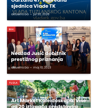
sjednica Vlade TK
aktuelno.ba
jul 30, 2026
BIH
Nedžad Jusić dobitnik
prestižnog priznanja
aktuelno.ba
maj 10, 2023
TUZLA
Art Market Kaleidoskopa: Više
od 20 izlagača predstavlja