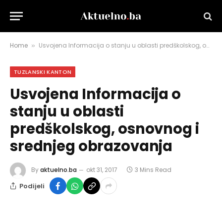
Home
Usvojena Informacija o stanju u oblasti predškolskog, osnovnog i srednjeg obrazovanja
»
TUZLANSKI KANTON
Usvojena Informacija o
stanju u oblasti
predškolskog, osnovnog i
srednjeg obrazovanja
By
aktuelno.ba
okt 31, 2017
3 Mins Read
Podijeli