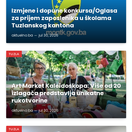
Izmjene i dopune konkursa/Oglasa
za prijem zaposlenika u školama
Tuzlanskog kantona
aktuelno.ba
jul 30, 2026
TUZLA
Art Market Kaleidoskopa: Više od 20
izlagača predstavlja unikatne
rukotvorine
aktuelno.ba
jul 30, 2026
TUZLA