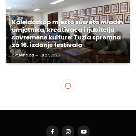
Kaleidoskop mjesto susreta mladih
umjetnika, kreativaca i ljubitelja
savremene kulture: Tuzla spremna
za 16. izdanje festivala
aktuelno.ba
jul 27, 2026
TUZLANSKI KANTON
Kredit od 20 miliona
maraka izazvao burnu
raspravu u Skupštini