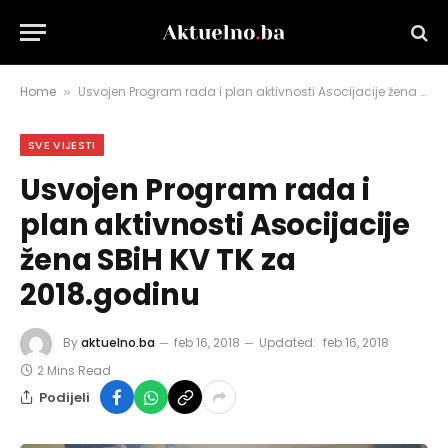
Home
Usvojen Program rada i plan aktivnosti Asocijacije žena SBiH KV TK za 2018.godinu
»
SVE VIJESTI
Usvojen Program rada i
plan aktivnosti Asocijacije
žena SBiH KV TK za
2018.godinu
By
aktuelno.ba
feb 16, 2018
Updated:
feb 16, 2018
2 Mins Read
Podijeli