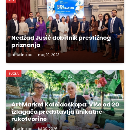
Nedžad Jusić dobitnik prestižnog
priznanja
aktuelno.ba
maj 10, 2023
TUZLA
Art Market Kaleidoskopa: Više od 20
izlagača predstavlja unikatne
rukotvorine
aktuelno.ba
jul 30, 2026