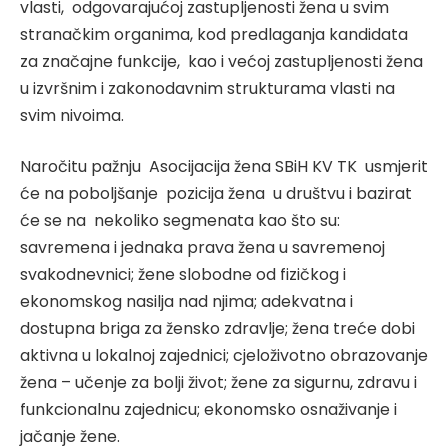
vlasti, odgovarajućoj zastupljenosti žena u svim
stranačkim organima, kod predlaganja kandidata
za značajne funkcije, kao i većoj zastupljenosti žena
u izvršnim i zakonodavnim strukturama vlasti na
svim nivoima.
Naročitu pažnju Asocijacija žena SBiH KV TK usmjerit
će na poboljšanje pozicija žena u društvu i bazirat
će se na nekoliko segmenata kao što su:
savremena i jednaka prava žena u savremenoj
svakodnevnici; žene slobodne od fizičkog i
ekonomskog nasilja nad njima; adekvatna i
dostupna briga za žensko zdravlje; žena treće dobi
aktivna u lokalnoj zajednici; cjeloživotno obrazovanje
žena – učenje za bolji život; žene za sigurnu, zdravu i
funkcionalnu zajednicu; ekonomsko osnaživanje i
jačanje žene.