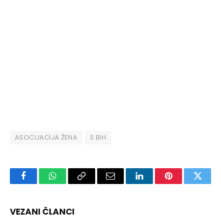
ASOCIJACIJA ŽENA
S BIH
Facebook
WhatsApp
Copy
Email
LinkedIn
Pinterest
Twitte
Link
VEZANI ČLANCI