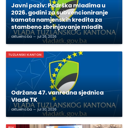
Javni poziv: Podrška mladima u
2026. godini za subvencioniranje
kamata namjenskih kredita za
stambeno zbrinjavanje mladih
aktuelno.ba
jul 26, 2026
TUZLANSKI KANTON
Održana 47. vanredna sjednica
Vlade TK
aktuelno.ba
jul 30, 2026
BIH