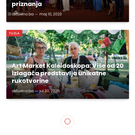
priznanja
aktuelno.ba
maj 10, 2023
TUZLA
Art Market Kaleidoskopa: Više od 20
izlagača predstavlja unikatne
rukotvorine
aktuelno.ba
jul 30, 2026
TUZLANSKI KANTON