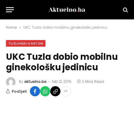
Home
UKC Tuzla dobio mobilnu ginekološku jedinicu
»
TUZLANSKI KANTON
UKC Tuzla dobio mobilnu
ginekološku jedinicu
By
aktuelno.ba
feb 12, 2015
2 Mins Read
Podijeli