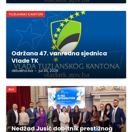
TUZLANSKI KANTON
Održana 47. vanredna sjednica
Vlade TK
aktuelno.ba
jul 30, 2026
BIH
Nedžad Jusić dobitnik prestižnog