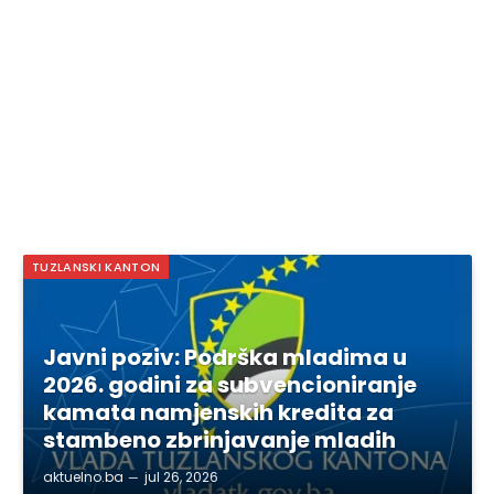
TUZLANSKI KANTON
Javni poziv: Podrška mladima u
2026. godini za subvencioniranje
kamata namjenskih kredita za
stambeno zbrinjavanje mladih
aktuelno.ba
jul 26, 2026