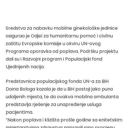
Sredstva za nabavku mobilne ginekološke jedinice
osigurao je Odjel za humanitarnu pomoć i civilnu
zaštitu Evropske komisije u okviru UN-ovog
Programa oporavka od poplava. Podršku projektu
dali su i Razvojni program i Populacijski fond
Ujedinjenih nacija.
Predstavnica populacijskog fonda UN-a za BiH
Doina Bologa kazala je da u BiH postoji jako puno
udaljenih mjesta, te da ovakva mobilna ambulanta
predstavlja rješenje za unapređenje usluga
pacijentima.
“Nakon poplava i klizišta prošle godine sa enitetskim
ministarstvima zdravstva napravili smo procjenu