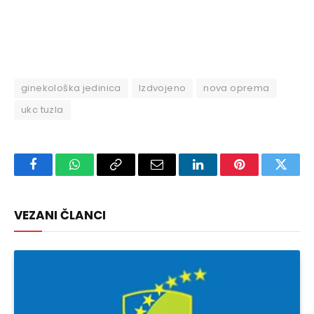
ginekološka jedinica
Izdvojeno
nova oprema
ukc tuzla
Facebook
WhatsApp
Copy
Email
LinkedIn
Pinterest
Twitte
Link
VEZANI ČLANCI