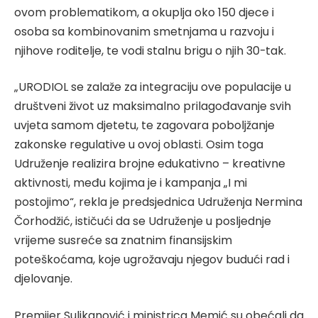
ovom problematikom, a okuplja oko 150 djece i
osoba sa kombinovanim smetnjama u razvoju i
njihove roditelje, te vodi stalnu brigu o njih 30-tak.
„URODIOL se zalaže za integraciju ove populacije u
društveni život uz maksimalno prilagođavanje svih
uvjeta samom djetetu, te zagovara poboljžanje
zakonske regulative u ovoj oblasti. Osim toga
Udruženje realizira brojne edukativno – kreativne
aktivnosti, među kojima je i kampanja „I mi
postojimo“, rekla je predsjednica Udruženja Nermina
Čorhodžić, ističući da se Udruženje u posljednje
vrijeme susreće sa znatnim finansijskim
poteškoćama, koje ugrožavaju njegov budući rad i
djelovanje.
Premijer Suljkanović i ministrica Memić su obećali da