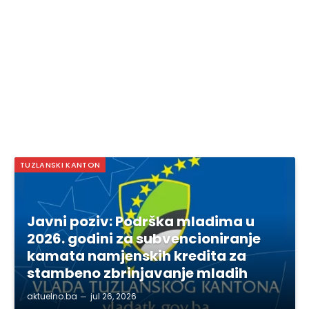
TUZLANSKI KANTON
Javni poziv: Podrška mladima u
2026. godini za subvencioniranje
kamata namjenskih kredita za
stambeno zbrinjavanje mladih
aktuelno.ba
jul 26, 2026