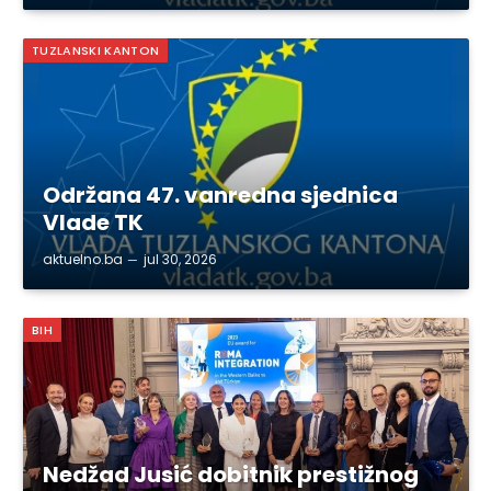
TUZLANSKI KANTON
Održana 47. vanredna sjednica
Vlade TK
aktuelno.ba
jul 30, 2026
BIH
Nedžad Jusić dobitnik prestižnog