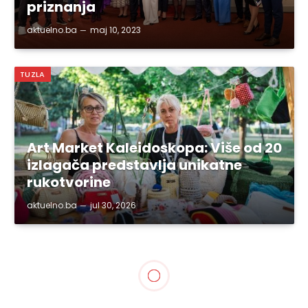
priznanja
aktuelno.ba
maj 10, 2023
TUZLA
Art Market Kaleidoskopa: Više od 20
izlagača predstavlja unikatne
rukotvorine
aktuelno.ba
jul 30, 2026
TUZLANSKI KANTON