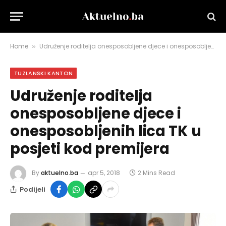
Home
Udruženje roditelja onesposobljene djece i onesposobljenih lica TK u posjeti kod premijera
»
TUZLANSKI KANTON
Udruženje roditelja
onesposobljene djece i
onesposobljenih lica TK u
posjeti kod premijera
By
aktuelno.ba
apr 5, 2018
2 Mins Read
Podijeli