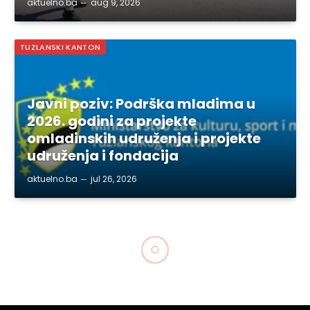
aktuelno.ba
aug 9, 2026
TUZLANSKI KANTON
Javni poziv: Podrška mladima u
2026. godini za projekte
omladinskih udruženja i projekte
udruženja i fondacija
aktuelno.ba
jul 26, 2026
TUZLANSKI KANTON
Vlada TK: