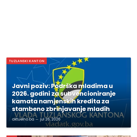
TUZLANSKI KANTON
Javni poziv: Podrška mladima u
2026. godini za subvencioniranje
kamata namjenskih kredita za
stambeno zbrinjavanje mladih
aktuelno.ba
jul 26, 2026