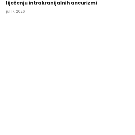
liječenju intrakranijalnih aneurizmi
jul 17, 2026