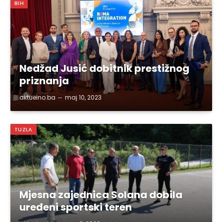
BIH
Nedžad Jusić dobitnik prestižnog
priznanja
aktuelno.ba
maj 10, 2023
TUZLA
Mjesna zajednica Solana dobila
uređeni sportski teren