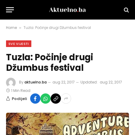
Home
Tuzla: Počinje drugi Džumbus festival
»
SVE VIJESTI
Tuzla: Počinje drugi
Džumbus festival
By
aktuelno.ba
aug 22, 2017
Updated:
aug 22, 2017
1 Min Read
Podijeli