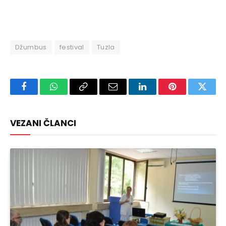
Džumbus
festival
Tuzla
Facebook
WhatsApp
Copy
Email
LinkedIn
Pinterest
Twitte
Link
VEZANI ČLANCI