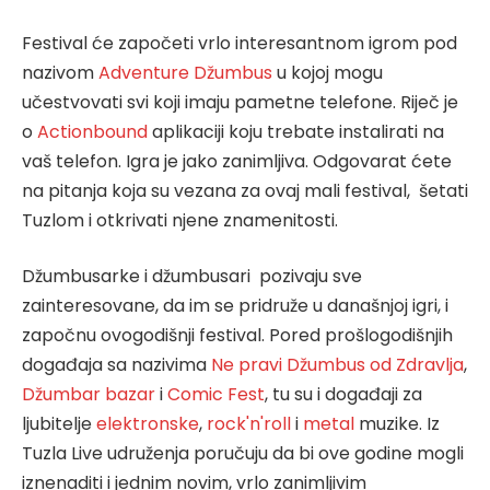
Festival će započeti vrlo interesantnom igrom pod
nazivom
Adventure Džumbus
u kojoj mogu
učestvovati svi koji imaju pametne telefone. Riječ je
o
Actionbound
aplikaciji koju trebate instalirati na
vaš telefon. Igra je jako zanimljiva. Odgovarat ćete
na pitanja koja su vezana za ovaj mali festival, šetati
Tuzlom i otkrivati njene znamenitosti.
Džumbusarke i džumbusari pozivaju sve
zainteresovane, da im se pridruže u današnjoj igri, i
započnu ovogodišnji festival. Pored prošlogodišnjih
događaja sa nazivima
Ne pravi Džumbus od Zdravlja
,
Džumbar bazar
i
Comic Fest
, tu su i događaji za
ljubitelje
elektronske
,
rock'n'roll
i
metal
muzike. Iz
Tuzla Live udruženja poručuju da bi ove godine mogli
iznenaditi i jednim novim, vrlo zanimljivim