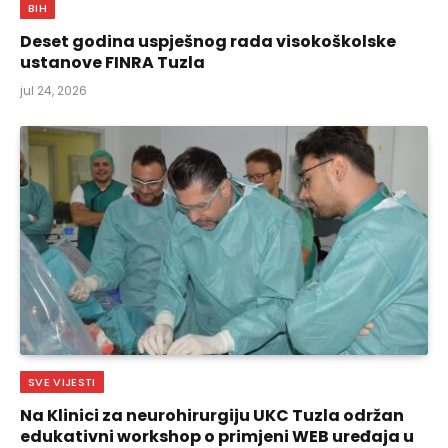
BIH
Deset godina uspješnog rada visokoškolske
ustanove FINRA Tuzla
jul 24, 2026
SVE VIJESTI
Na Klinici za neurohirurgiju UKC Tuzla održan
edukativni workshop o primjeni WEB uređaja u