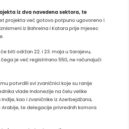
rojekta iz dva navedena sektora, te
 pet projekta već gotovo potpuno ugovoreno i
iznismeni iz Bahreina i Katara prije mjesec
e.
 će biti održan 22. i 23. maja u Sarajevu,
čega je već registrirano 550, ne računajući
mu potvrdili svi zvaničnici koje su ranije
ednika vlade Indonezije na čelu velike
Indije, kao i zvaničnike iz Azerbejdžana,
e Arabije, te delegacije privrednih komora