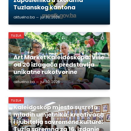
Tuzlanskog kantona
aktuelno.ba
jul 30, 2026
TUZLA
Art Market Kaleidoskopa: Više
od 20 izlagača predstavlja
unikatne rukotvorine
aktuelno.ba
jul 30, 2026
TUZLA
Kaleidoskop mjesto susreta
mladih umjetnika, kreativaca
i ljubitelja savremene kulture:
Tuzla spremna za 16. izdanje