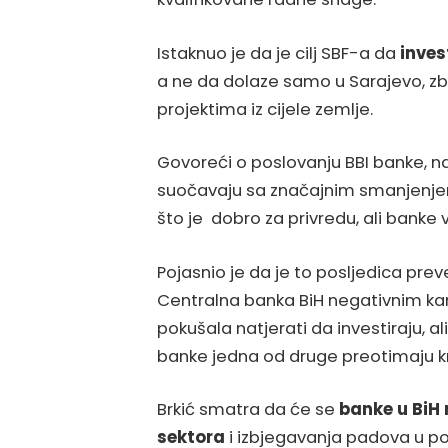
Istaknuo je da je cilj SBF-a da
inves
a ne da dolaze samo u Sarajevo, zbo
projektima iz cijele zemlje.
Govoreći o poslovanju BBI banke, na
suočavaju sa značajnim smanjenje
što je dobro za privredu, ali banke v
Pojasnio je da je to posljedica prev
Centralna banka BiH negativnim ka
pokušala natjerati da investiraju, a
banke jedna od druge preotimaju kr
Brkić smatra da će se
banke u BiH 
sektora
i izbjegavanja padova u pot