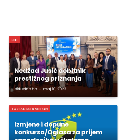
BIH
Nedžad Jusić dobitnik
prestižnog priznanja
aktuelno.ba
maj 10, 2023
TUZLANSKI KANTON
Izmjene i dopune
konkursa/Oglasa za prijem
zaposlenika u školama