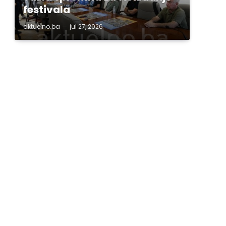
festivala
aktuelno.ba
jul 27, 2026