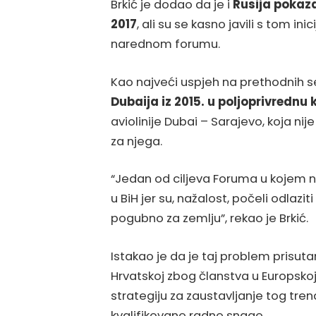
Brkić je dodao da je i
Rusija pokaza
2017
, ali su se kasno javili s tom in
narednom forumu.
Kao najveći uspjeh na prethodnih 
Dubaija iz 2015. u poljoprivredn
aviolinije Dubai – Sarajevo, koja ni
za njega.
“Jedan od ciljeva Foruma u kojem n
u BiH jer su, nažalost, počeli odlaziti
pogubno za zemlju”, rekao je Brkić.
Istakao je da je taj problem prisut
Hrvatskoj zbog članstva u Europskoj un
strategiju za zaustavljanje tog tren
kvalifikovane radne snage.