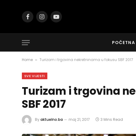
Facebook
Instagram
YouTube
POČETNA
Home
Turizam i trgovina nekretninama u fokusu SBF 2017
»
SVE VIJESTI
Turizam i trgovina n
SBF 2017
By
aktuelno.ba
maj 21, 2017
3 Mins Read