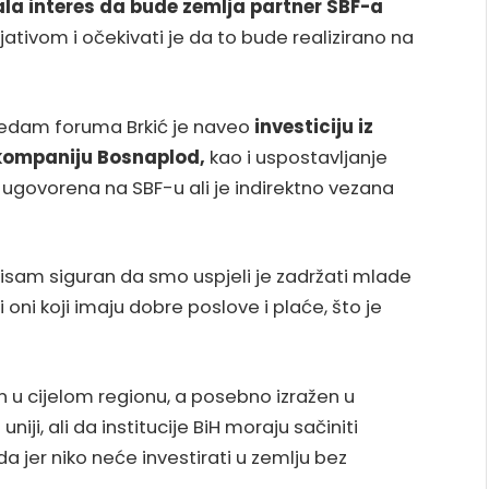
la interes da bude zemlja partner SBF-a
icijativom i očekivati je da to bude realizirano na
sedam foruma Brkić je naveo
investiciju iz
u kompaniju Bosnaplod,
kao i uspostavljanje
je ugovorena na SBF-u ali je indirektno vezana
isam siguran da smo uspjeli je zadržati mlade
 i oni koji imaju dobre poslove i plaće, što je
an u cijelom regionu, a posebno izražen u
iji, ali da institucije BiH moraju sačiniti
da jer niko neće investirati u zemlju bez