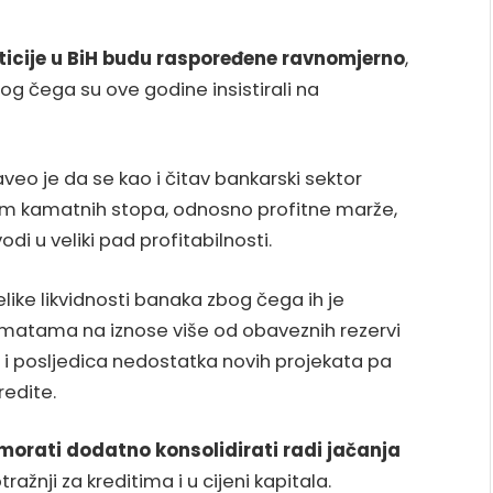
ticije u BiH budu raspoređene ravnomjerno
,
g čega su ove godine insistirali na
veo je da se kao i čitav bankarski sektor
m kamatnih stopa, odnosno profitne marže,
odi u veliki pad profitabilnosti.
elike likvidnosti banaka zbog čega ih je
matama na iznose više od obaveznih rezervi
li i posljedica nedostatka novih projekata pa
edite.
morati dodatno konsolidirati radi jačanja
ražnji za kreditima i u
cijeni kapitala.