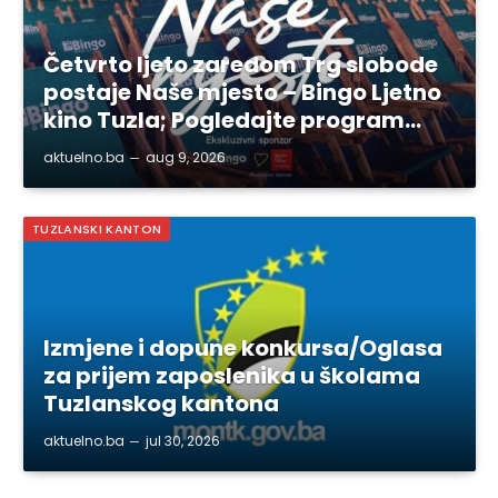
Četvrto ljeto zaredom Trg slobode
postaje Naše mjesto – Bingo Ljetno
kino Tuzla; Pogledajte program…
aktuelno.ba
aug 9, 2026
TUZLANSKI KANTON
Izmjene i dopune konkursa/Oglasa
za prijem zaposlenika u školama
Tuzlanskog kantona
aktuelno.ba
jul 30, 2026