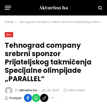
Home
Tehnograd company srebrni sponzor Prijateljskog takmičenja Specijalne olimpijade „PARALLEL“
»
BIH
Tehnograd company
srebrni sponzor
Prijateljskog takmičenja
Specijalne olimpijade
„PARALLEL“
By
aktuelno.ba
jan 28, 2020
2 Mins Read
Podijeli