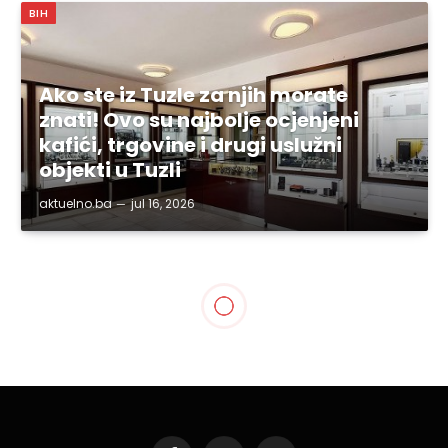
BIH
Ako ste iz Tuzle za njih morate
znati! Ovo su najbolje ocjenjeni
kafići, trgovine i drugi uslužni
objekti u Tuzli
aktuelno.ba
jul 16, 2026