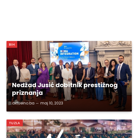
BIH
Nedžad Jusić dobitnik prestižnog
priznanja
aktuelno.ba
maj 10, 2023
TUZLA