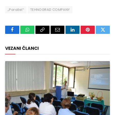
„Parallel“
TEHNOGRAD COMPANY
Facebook
WhatsApp
Copy
Email
LinkedIn
Pinterest
Twitte
Link
VEZANI ČLANCI