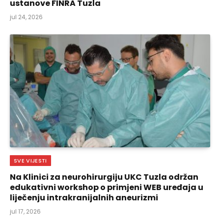
ustanove FINRA Tuzla
jul 24, 2026
SVE VIJESTI
Na Klinici za neurohirurgiju UKC Tuzla održan
edukativni workshop o primjeni WEB uređaja u
liječenju intrakranijalnih aneurizmi
jul 17, 2026