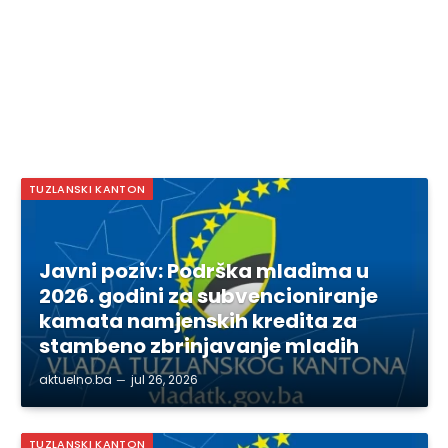
TUZLANSKI KANTON
Javni poziv: Podrška mladima u
2026. godini za subvencioniranje
kamata namjenskih kredita za
stambeno zbrinjavanje mladih
aktuelno.ba
jul 26, 2026
TUZLANSKI KANTON