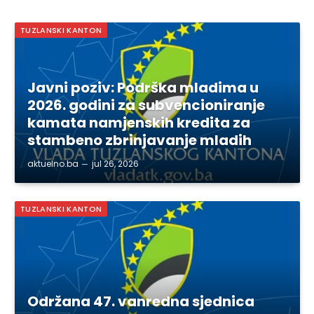
TUZLANSKI KANTON
Javni poziv: Podrška mladima u
2026. godini za subvencioniranje
kamata namjenskih kredita za
stambeno zbrinjavanje mladih
aktuelno.ba
jul 26, 2026
TUZLANSKI KANTON
Održana 47. vanredna sjednica