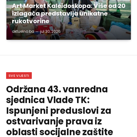
Art Market Kaleidoskopa: Više od 20
izlagača predstavlja unikatne
rukotvorine
aktuelno.ba
jul 30, 2026
SVE VIJESTI
Održana 43. vanredna
sjednica Vlade TK:
Ispunjeni preduslovi za
ostvarivanje prava iz
oblasti socijalne zaštite