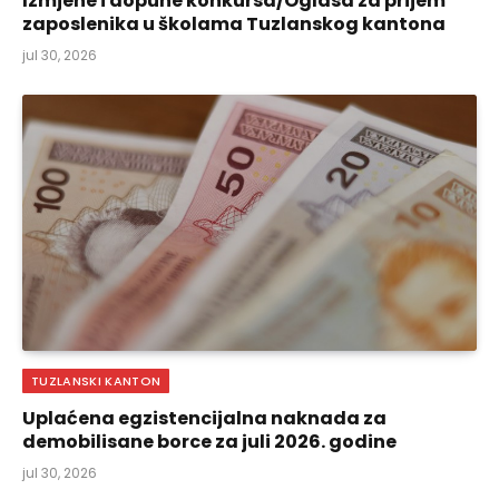
Izmjene i dopune konkursa/Oglasa za prijem
zaposlenika u školama Tuzlanskog kantona
jul 30, 2026
TUZLANSKI KANTON
Uplaćena egzistencijalna naknada za
demobilisane borce za juli 2026. godine
jul 30, 2026