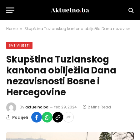
Home
Skupština Tuzlanskog kantona obilježila Dana nezavisnosti Bosne i Hercegovine
»
SVE VIJESTI
Skupština Tuzlanskog
kantona obilježila Dana
nezavisnosti Bosne i
Hercegovine
By
aktuelno.ba
feb 29, 2024
2 Mins Read
Podijeli