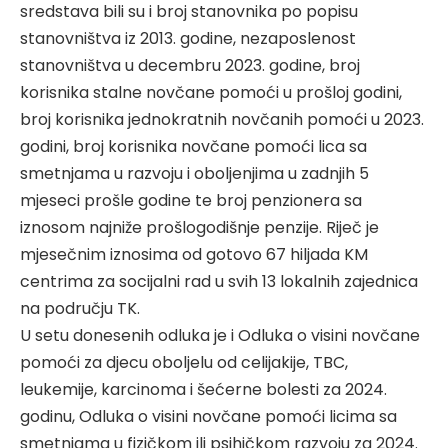
sredstava bili su i broj stanovnika po popisu
stanovništva iz 2013. godine, nezaposlenost
stanovništva u decembru 2023. godine, broj
korisnika stalne novčane pomoći u prošloj godini,
broj korisnika jednokratnih novčanih pomoći u 2023.
godini, broj korisnika novčane pomoći lica sa
smetnjama u razvoju i oboljenjima u zadnjih 5
mjeseci prošle godine te broj penzionera sa
iznosom najniže prošlogodišnje penzije. Riječ je
mjesečnim iznosima od gotovo 67 hiljada KM
centrima za socijalni rad u svih 13 lokalnih zajednica
na području TK.
U setu donesenih odluka je i Odluka o visini novčane
pomoći za djecu oboljelu od celijakije, TBC,
leukemije, karcinoma i šećerne bolesti za 2024.
godinu, Odluka o visini novčane pomoći licima sa
smetnjama u fizičkom ili psihičkom razvoju za 2024.