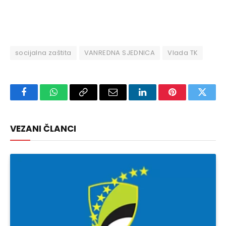
socijalna zaštita
VANREDNA SJEDNICA
Vlada TK
Facebook
WhatsApp
Copy
Email
LinkedIn
Pinterest
Twitte
Link
VEZANI ČLANCI