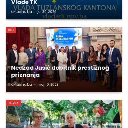
Vlade TK
aktuelno.ba
jul 30, 2026
BIH
Nedžad Jusić dobitnik prestižnog
priznanja
aktuelno.ba
maj 10, 2023
TUZLA