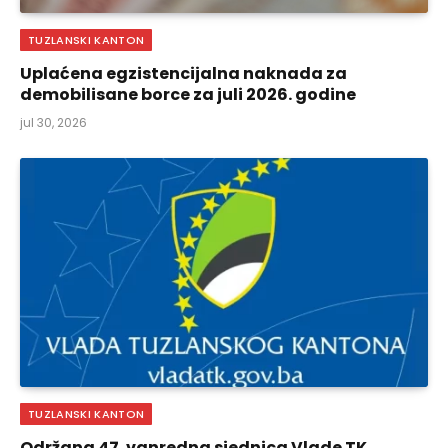
TUZLANSKI KANTON
Uplaćena egzistencijalna naknada za
demobilisane borce za juli 2026. godine
jul 30, 2026
TUZLANSKI KANTON
Održana 47. vanredna sjednica Vlade TK