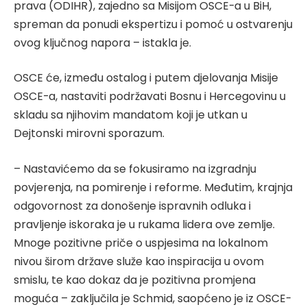
prava (ODIHR), zajedno sa Misijom OSCE-a u BiH,
spreman da ponudi ekspertizu i pomoć u ostvarenju
ovog ključnog napora – istakla je.
OSCE će, između ostalog i putem djelovanja Misije
OSCE-a, nastaviti podržavati Bosnu i Hercegovinu u
skladu sa njihovim mandatom koji je utkan u
Dejtonski mirovni sporazum.
– Nastavićemo da se fokusiramo na izgradnju
povjerenja, na pomirenje i reforme. Međutim, krajnja
odgovornost za donošenje ispravnih odluka i
pravljenje iskoraka je u rukama lidera ove zemlje.
Mnoge pozitivne priče o uspjesima na lokalnom
nivou širom države služe kao inspiracija u ovom
smislu, te kao dokaz da je pozitivna promjena
moguća – zaključila je Schmid, saopćeno je iz OSCE-