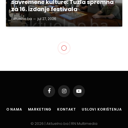
savremene kulture: Tuzla spremna
za 16. izdanje festivala
aktuelno.ba
jul 27, 2026
GRAD TUZLA
Program obilježavanja
25.11. – Dana državnosti
Bosne i Hercegovine
By
aktuelno.ba
nov 24, 2021
1 Min Read
Podijeli