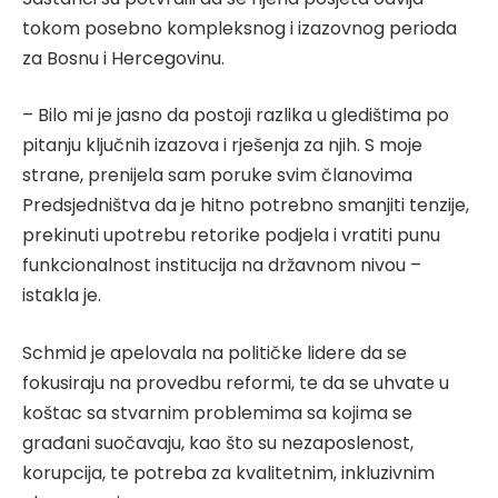
tokom posebno kompleksnog i izazovnog perioda
za Bosnu i Hercegovinu.
– Bilo mi je jasno da postoji razlika u gledištima po
pitanju ključnih izazova i rješenja za njih. S moje
strane, prenijela sam poruke svim članovima
Predsjedništva da je hitno potrebno smanjiti tenzije,
prekinuti upotrebu retorike podjela i vratiti punu
funkcionalnost institucija na državnom nivou –
istakla je.
Schmid je apelovala na političke lidere da se
fokusiraju na provedbu reformi, te da se uhvate u
koštac sa stvarnim problemima sa kojima se
građani suočavaju, kao što su nezaposlenost,
korupcija, te potreba za kvalitetnim, inkluzivnim