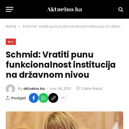
Home
Schmid: Vratiti punu funkcionalnost institucija na državnom nivou
»
BIH
Schmid: Vratiti punu
funkcionalnost institucija
na državnom nivou
By
aktuelno.ba
nov 24, 2021
2 Mins Read
Podijeli