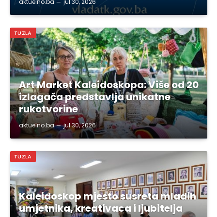
aktuelno.ba
jul 30, 2026
TUZLA
Art Market Kaleidoskopa: Više od 20
izlagača predstavlja unikatne
rukotvorine
aktuelno.ba
jul 30, 2026
TUZLA
Kaleidoskop mjesto susreta mladih
umjetnika, kreativaca i ljubitelja