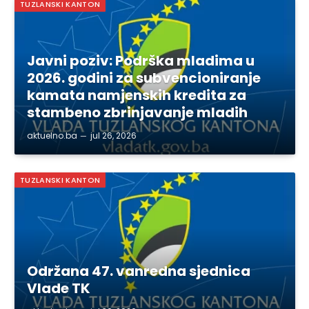
TUZLANSKI KANTON
Javni poziv: Podrška mladima u
2026. godini za subvencioniranje
kamata namjenskih kredita za
stambeno zbrinjavanje mladih
aktuelno.ba
jul 26, 2026
TUZLANSKI KANTON
Održana 47. vanredna sjednica
Vlade TK