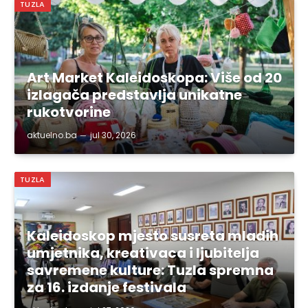
TUZLA
Art Market Kaleidoskopa: Više od 20
izlagača predstavlja unikatne
rukotvorine
aktuelno.ba
jul 30, 2026
TUZLA
Kaleidoskop mjesto susreta mladih
umjetnika, kreativaca i ljubitelja
savremene kulture: Tuzla spremna
za 16. izdanje festivala