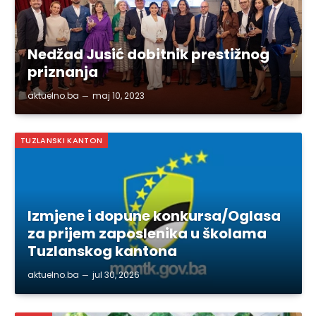
Nedžad Jusić dobitnik prestižnog
priznanja
aktuelno.ba
maj 10, 2023
TUZLANSKI KANTON
Izmjene i dopune konkursa/Oglasa
za prijem zaposlenika u školama
Tuzlanskog kantona
aktuelno.ba
jul 30, 2026