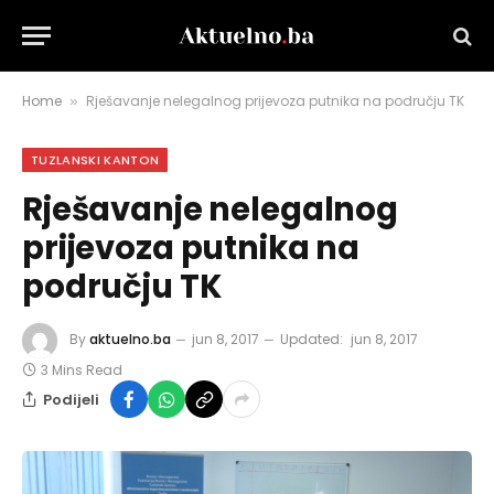
Home
Rješavanje nelegalnog prijevoza putnika na području TK
»
TUZLANSKI KANTON
Rješavanje nelegalnog
prijevoza putnika na
području TK
By
aktuelno.ba
jun 8, 2017
Updated:
jun 8, 2017
3 Mins Read
Podijeli