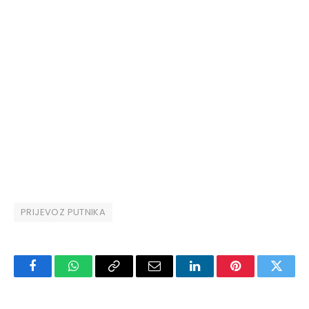
PRIJEVOZ PUTNIKA
Facebook
WhatsApp
Copy
Email
LinkedIn
Pinterest
Twitte
Link