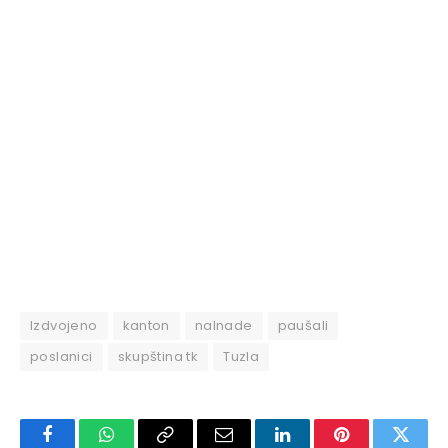
Izdvojeno
kanton
nalnade
paušali
poslanici
skupština tk
Tuzla