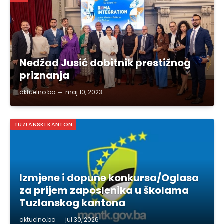
Nedžad Jusić dobitnik prestižnog
priznanja
aktuelno.ba
maj 10, 2023
TUZLANSKI KANTON
Izmjene i dopune konkursa/Oglasa
za prijem zaposlenika u školama
Tuzlanskog kantona
aktuelno.ba
jul 30, 2026