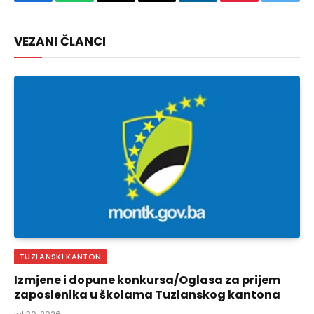
Facebook
WhatsApp
Copy
Email
LinkedIn
Pinterest
Twitte
Link
VEZANI ČLANCI
TUZLANSKI KANTON
Izmjene i dopune konkursa/Oglasa za prijem
zaposlenika u školama Tuzlanskog kantona