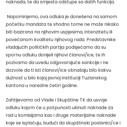
naknada, te da smjesta odstupe sa datih funkcija.
Napominjemo, ova odluka je donešena na samom
početku mandata te shodno tome ne može nikako
biti bazirana na njihovim uspjesima, intenzitetu ili
povećanom kvalitetu njihovog rada. Predstavnike
vladajućih političkih partija podsjećamo da su
spornu odluku donijeli njihovi članovi/ice, te ih
pozivamo da uvedu odgovarajuće sankcije i ne
dozvole da ti isti članovi/ice obnašaju bilo kakvu
dužnost u bilo kojoj javnoj instituciji Tuzlanskog
kantona u naredne četiri godine.
Zahtijevamo od Vlade i Skupštine TK da usvoje
odluku kojom će u potpunosti ukinuti naknade za
rad u komisijama kao i druge materijalne naknade
koje se isplaćuju, budući da skupštinski poslanici/ce i