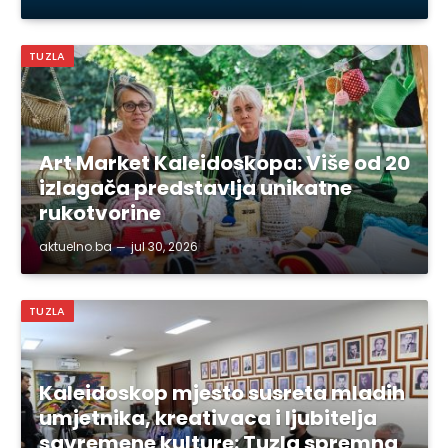
TUZLA
Art Market Kaleidoskopa: Više od 20
izlagača predstavlja unikatne
rukotvorine
aktuelno.ba
jul 30, 2026
TUZLA
Kaleidoskop mjesto susreta mladih
umjetnika, kreativaca i ljubitelja
savremene kulture: Tuzla spremna