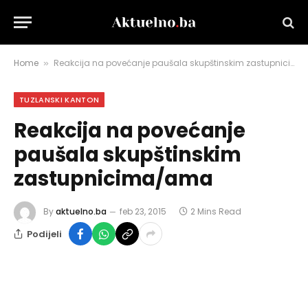
Home
Reakcija na povećanje paušala skupštinskim zastupnicima/ama
»
TUZLANSKI KANTON
Reakcija na povećanje
paušala skupštinskim
zastupnicima/ama
By
aktuelno.ba
feb 23, 2015
2 Mins Read
Podijeli