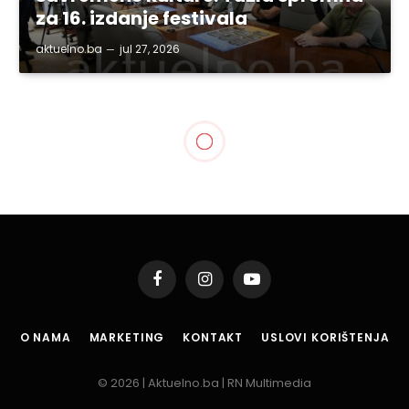
za 16. izdanje festivala
aktuelno.ba
jul 27, 2026
Facebook
Instagram
YouTube
O NAMA
MARKETING
KONTAKT
USLOVI KORIŠTENJA
© 2026 | Aktuelno.ba | RN Multimedia