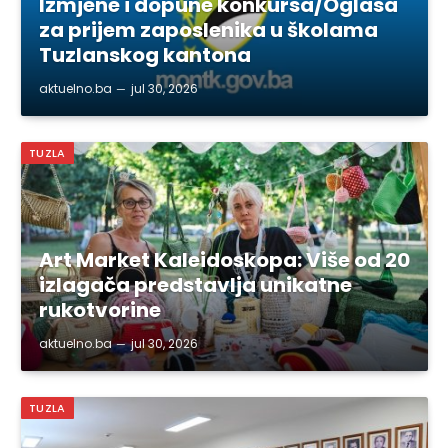
Izmjene i dopune konkursa/Oglasa
za prijem zaposlenika u školama
Tuzlanskog kantona
aktuelno.ba
jul 30, 2026
TUZLA
Art Market Kaleidoskopa: Više od 20
izlagača predstavlja unikatne
rukotvorine
aktuelno.ba
jul 30, 2026
TUZLA