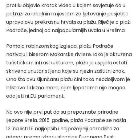
profilu objavio kratak video u kojem savjetuje da u
potrazi za idealnim mjestom za ljetovanje posjetite
upravo ovu prekrasnu hrvatsku plažu. Riječ je o plaži
Podrače, jednoj od najpopularnijih uvala u Brelima.
Pomalo robinzonskog izgleda, plažu Podrače
nazivaju i biserom Makarske rivijere. Iako je okružena
turističkom infrastrukturom, plaža je uspjela ostati
skrivena unutar stijena koje su njezin zaštitni znak.
Ono što ovu šljunčanu plažu čini tako neodoljivom je
blistavo tirkizno more, čijim ljepotama nije mogao
odoljeti ni EU parlament.
No ovo nije prvi put da su prepoznate prirodne
ljepote Brela. 2015. godine, plaža Podrače se našla
12. na listi 15 najljepših i najpoželjiniji odredišta za
odmor prema izboru stranice European Best