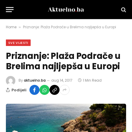
Home
Priznanje: Plaža Podrače u Brelima najljepša u Europi
»
SVE VIJESTI
Priznanje: Plaža Podrače u
Brelima najljepša u Europi
By
aktuelno.ba
aug 14, 2017
1 Min Read
Podijeli