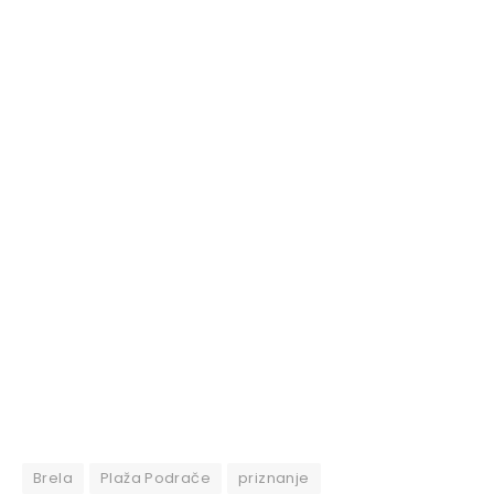
Brela
Plaža Podrače
priznanje