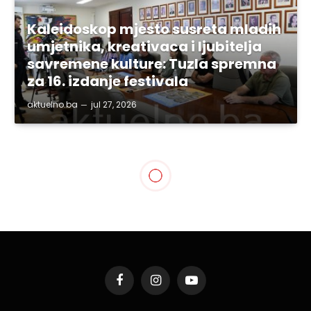
Kaleidoskop mjesto susreta mladih
umjetnika, kreativaca i ljubitelja
savremene kulture: Tuzla spremna
za 16. izdanje festivala
aktuelno.ba
jul 27, 2026
SVE VIJESTI
Ramiz Salkić reagovao na
najave Milorada Dodika da
će naložiti RTRS snimanje
filma o Radovanu