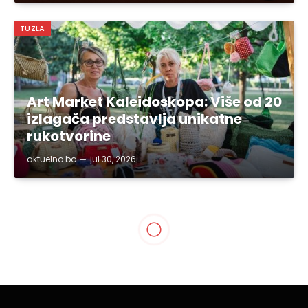
TUZLA
Art Market Kaleidoskopa: Više od 20
izlagača predstavlja unikatne
rukotvorine
aktuelno.ba
jul 30, 2026
AKTUELNA TV
Nevres Hurić, kandidat SDA