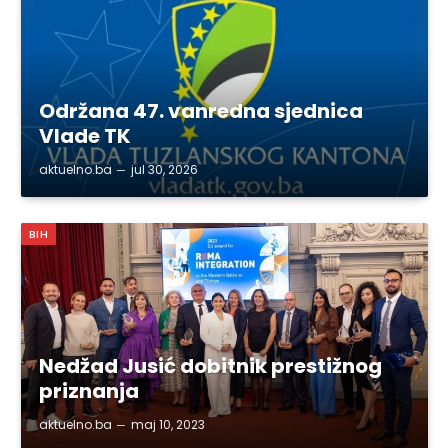
Održana 47. vanredna sjednica
Vlade TK
aktuelno.ba
jul 30, 2026
BIH
Nedžad Jusić dobitnik prestižnog
priznanja
aktuelno.ba
maj 10, 2023