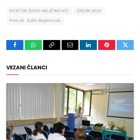
DOKTOR ZULFO MUJČINOVIĆ
IZBORI 2020
Prim.dr. Zulfo Mujčinović
Facebook
WhatsApp
Copy
Email
LinkedIn
Pinterest
Twitte
Link
VEZANI ČLANCI