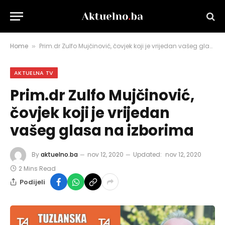
Home
Prim.dr Zulfo Mujčinović, čovjek koji je vrijedan vašeg glasa na izborima
»
AKTUELNA TV
Prim.dr Zulfo Mujčinović,
čovjek koji je vrijedan
vašeg glasa na izborima
By
aktuelno.ba
nov 12, 2020
Updated:
nov 12, 2020
2 Mins Read
Podijeli