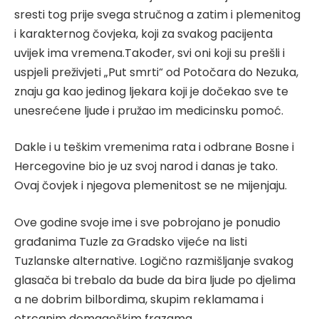
sresti tog prije svega stručnog a zatim i plemenitog
i karakternog čovjeka, koji za svakog pacijenta
uvijek ima vremena.Također, svi oni koji su prešli i
uspjeli preživjeti „Put smrti“ od Potočara do Nezuka,
znaju ga kao jedinog ljekara koji je dočekao sve te
unesrećene ljude i pružao im medicinsku pomoć.
Dakle i u teškim vremenima rata i odbrane Bosne i
Hercegovine bio je uz svoj narod i danas je tako.
Ovaj čovjek i njegova plemenitost se ne mijenjaju.
Ove godine svoje ime i sve pobrojano je ponudio
građanima Tuzle za Gradsko vijeće na listi
Tuzlanske alternative. Logično razmišljanje svakog
glasača bi trebalo da bude da bira ljude po djelima
a ne dobrim bilbordima, skupim reklamama i
otrcanim demagoškim frazama.