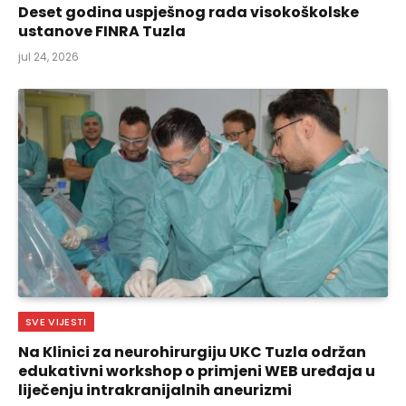
Deset godina uspješnog rada visokoškolske
ustanove FINRA Tuzla
jul 24, 2026
SVE VIJESTI
Na Klinici za neurohirurgiju UKC Tuzla održan
edukativni workshop o primjeni WEB uređaja u
liječenju intrakranijalnih aneurizmi