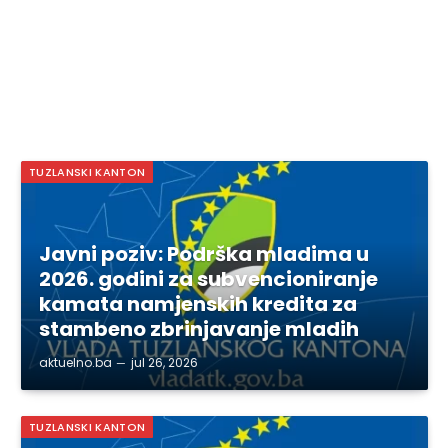
TUZLANSKI KANTON
Javni poziv: Podrška mladima u
2026. godini za subvencioniranje
kamata namjenskih kredita za
stambeno zbrinjavanje mladih
aktuelno.ba
jul 26, 2026
TUZLANSKI KANTON