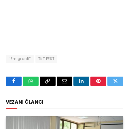
''Emigranti''
TKT FEST
Facebook
WhatsApp
Copy
Email
LinkedIn
Pinterest
Twitte
Link
VEZANI ČLANCI