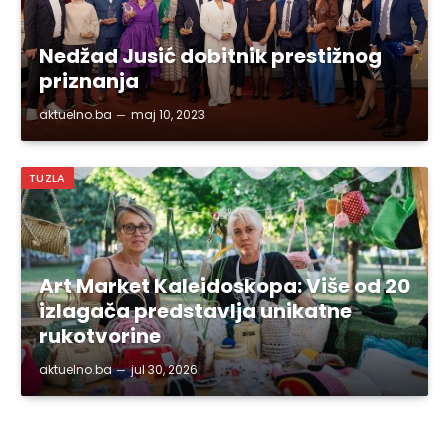
Nedžad Jusić dobitnik prestižnog
priznanja
aktuelno.ba
maj 10, 2023
TUZLA
Art Market Kaleidoskopa: Više od 20
izlagača predstavlja unikatne
rukotvorine
aktuelno.ba
jul 30, 2026