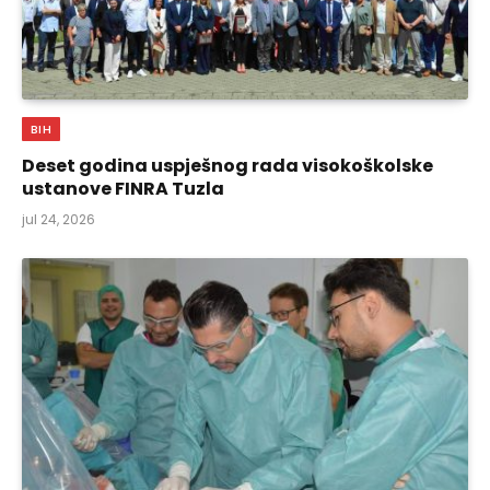
BIH
Deset godina uspješnog rada visokoškolske
ustanove FINRA Tuzla
jul 24, 2026