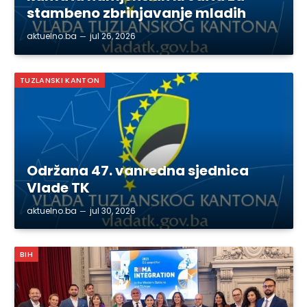
stambeno zbrinjavanje mladih
aktuelno.ba
jul 26, 2026
TUZLANSKI KANTON
Održana 47. vanredna sjednica
Vlade TK
aktuelno.ba
jul 30, 2026
BIH