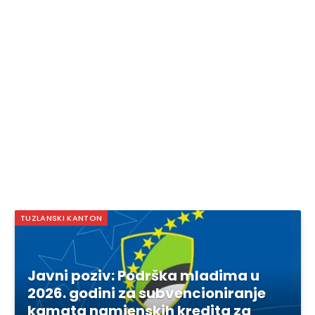
TUZLANSKI KANTON
Javni poziv: Podrška mladima u
2026. godini za subvencioniranje
kamata namjenskih kredita za