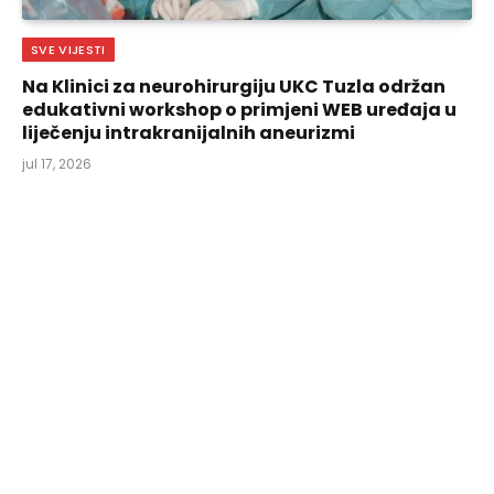
SVE VIJESTI
Na Klinici za neurohirurgiju UKC Tuzla održan
edukativni workshop o primjeni WEB uređaja u
liječenju intrakranijalnih aneurizmi
jul 17, 2026