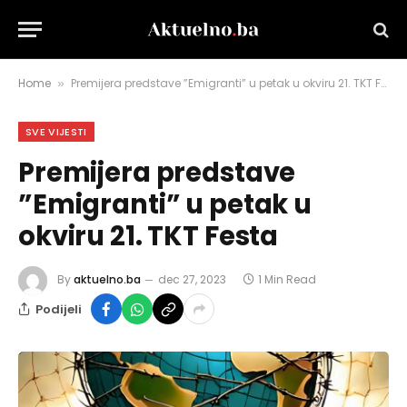
Home
Premijera predstave ”Emigranti” u petak u okviru 21. TKT Festa
»
SVE VIJESTI
Premijera predstave
”Emigranti” u petak u
okviru 21. TKT Festa
By
aktuelno.ba
dec 27, 2023
1 Min Read
Podijeli