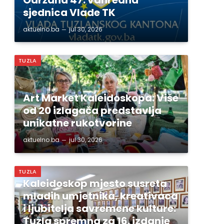
sjednica Vlade TK
aktuelno.ba
jul 30, 2026
TUZLA
Art Market Kaleidoskopa: Više
od 20 izlagača predstavlja
unikatne rukotvorine
aktuelno.ba
jul 30, 2026
TUZLA
Kaleidoskop mjesto susreta
mladih umjetnika, kreativaca
i ljubitelja savremene kulture:
Tuzla spremna za 16. izdanje