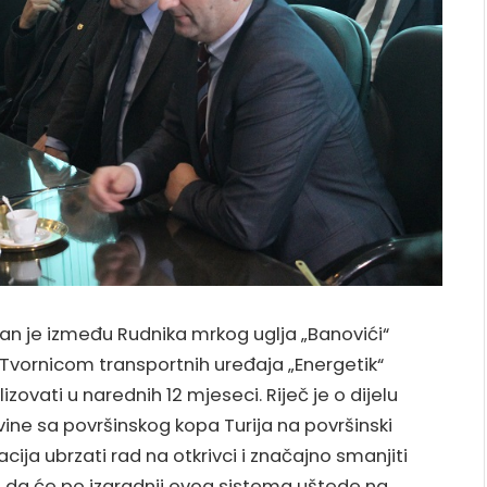
isan je između Rudnika mrkog uglja „Banovići“
a Tvornicom transportnih uređaja „Energetik“
izovati u narednih 12 mjeseci. Riječ je o dijelu
vine sa površinskog kopa Turija na površinski
cija ubrzati rad na otkrivci i značajno smanjiti
u da će po izgradnji ovog sistema uštede na