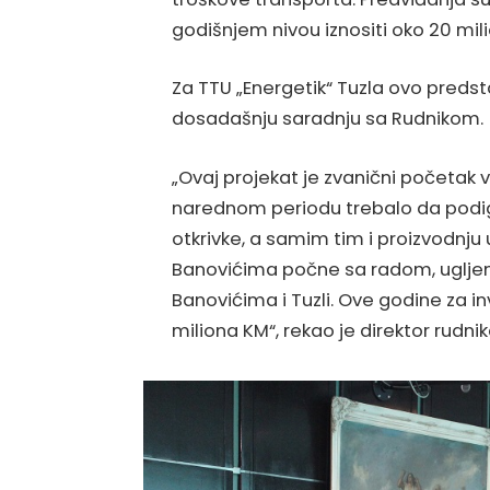
godišnjem nivou iznositi oko 20 mil
Za TTU „Energetik“ Tuzla ovo predsta
dosadašnju saradnju sa Rudnikom.
„Ovaj projekat je zvanični početak ve
narednom periodu trebalo da podi
otkrivke, a samim tim i proizvodnju 
Banovićima počne sa radom, ugljem
Banovićima i Tuzli. Ove godine za i
miliona KM“, rekao je direktor rudn