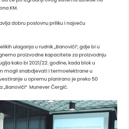
iona KM.
vlja dobru poslovnu priliku i najveću
likih ulaganja u rudnik „Banovići“, gdje bi u
gnemo proizvodne kapacitete za proizvodnju
uglja kako bi 2021/22. godine, kada blok u
 mogli snabdjevati i termoelektrane u
nvestiranje u opremu planirano je preko 50
ika „Banovići“ Munever Čergić.