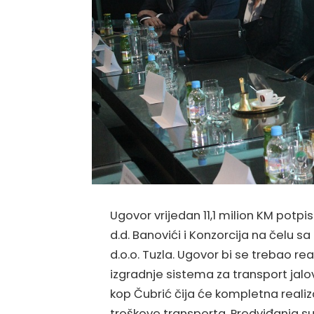
Ugovor vrijedan 11,1 milion KM potp
d.d. Banovići i Konzorcija na čelu s
d.o.o. Tuzla. Ugovor bi se trebao real
izgradnje sistema za transport jalo
kop Čubrić čija će kompletna realiza
troškove transporta. Predviđanja s