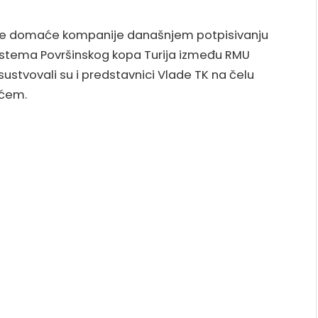
ije domaće kompanije današnjem potpisivanju
sistema Površinskog kopa Turija između RMU
isustvovali su i predstavnici Vlade TK na čelu
ićem.