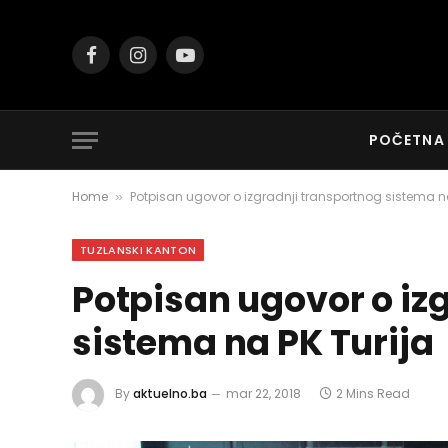
Facebook
Instagram
YouTube
POČETNA
Home
Potpisan ugovor o izgradnji transportnog sistema na
»
TUZLANSKI KANTON
Potpisan ugovor o iz
sistema na PK Turija
By
aktuelno.ba
mar 22, 2018
2 Mins Read