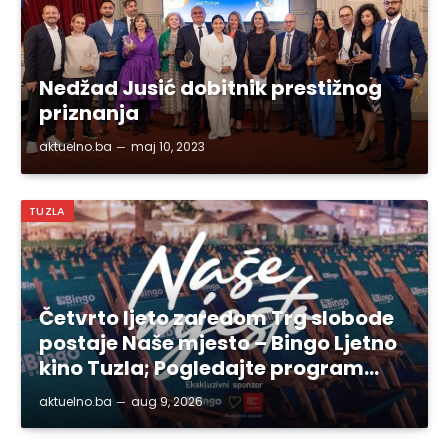
Nedžad Jusić dobitnik prestižnog
priznanja
aktuelno.ba
maj 10, 2023
TUZLA
Četvrto ljeto zaredom Trg slobode
postaje Naše mjesto – Bingo Ljetno
kino Tuzla; Pogledajte program…
aktuelno.ba
aug 9, 2026