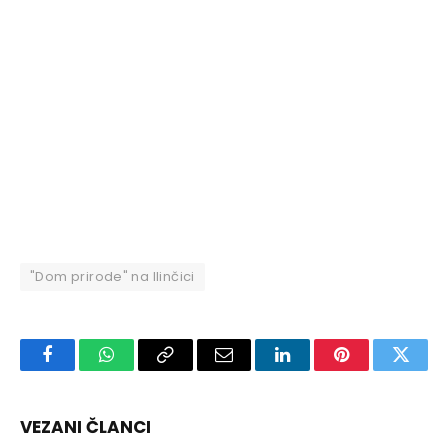
"Dom prirode" na Ilinčici
Facebook
WhatsApp
Copy
Email
LinkedIn
Pinterest
Twitte
Link
VEZANI ČLANCI