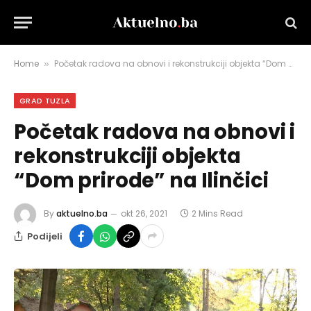
Home
Početak radova na obnovi i rekonstrukciji objekta “Dom prirode” na Ilinčici
»
GRAD TUZLA
Početak radova na obnovi i
rekonstrukciji objekta
“Dom prirode” na Ilinčici
By
aktuelno.ba
okt 26, 2021
2 Mins Read
Podijeli