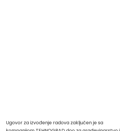
Ugovor za izvođenje radova zaključen je sa
kompanijom TEHNOGRAD doo za građevinarstvo i