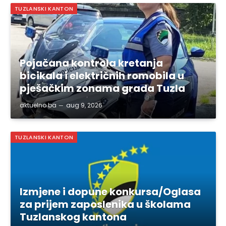
TUZLANSKI KANTON
Pojačana kontrola kretanja
bicikala i električnih romobila u
pješačkim zonama grada Tuzla
aktuelno.ba
aug 9, 2026
TUZLANSKI KANTON
Izmjene i dopune konkursa/Oglasa
za prijem zaposlenika u školama
Tuzlanskog kantona