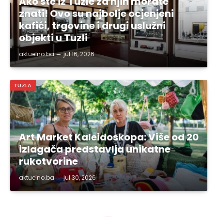
Ako ste iz Tuzle za njih morate
znati! Ovo su najbolje ocjenjeni
kafići, trgovine i drugi uslužni
objekti u Tuzli
aktuelno.ba
jul 16, 2026
TUZLA
Art Market Kaleidoskopa: Više od 20
izlagača predstavlja unikatne
rukotvorine
aktuelno.ba
jul 30, 2026