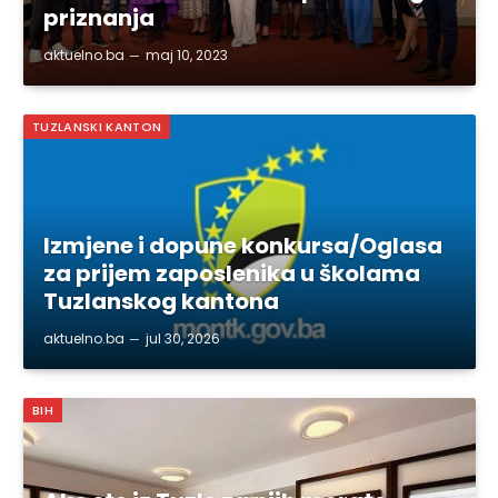
priznanja
aktuelno.ba
maj 10, 2023
TUZLANSKI KANTON
Izmjene i dopune konkursa/Oglasa
za prijem zaposlenika u školama
Tuzlanskog kantona
aktuelno.ba
jul 30, 2026
BIH