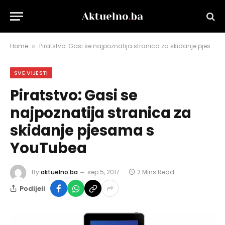
Home
Piratstvo: Gasi se najpoznatija stranica za skidanje pjesama s YouTubea
»
SVE VIJESTI
Piratstvo: Gasi se
najpoznatija stranica za
skidanje pjesama s
YouTubea
By
aktuelno.ba
sep 5, 2017
2 Mins Read
Podijeli