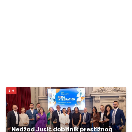
BIH
Nedžad Jusić dobitnik prestižnog