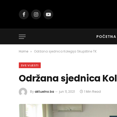
Facebook
Instagram
YouTube
POČETNA
Home
Održana sjednica Kolegija Skupštine TK
»
SVE VIJESTI
Održana sjednica Kol
By
aktuelno.ba
jun 11, 2021
1 Min Read