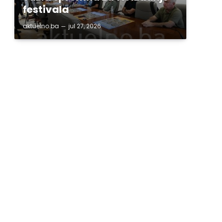
festivala
aktuelno.ba
jul 27, 2026