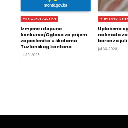
TUZLANSKI KANTON
TUZLANSKI KAN
Izmjene i dopune
Uplaćena eg
konkursa/Oglasa za prijem
naknada za
zaposlenika u školama
borce za jul
Tuzlanskog kantona
jul 30, 2026
jul 30, 2026
GRAD TUZLA
Obavještenje o radov