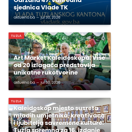
sjednica Vlade TK
aktuelno.ba
jul 30, 2026
TUZLA
Art Market Kaleidoskopa: Više
od 20 izlagača predstavlja
unikatne rukotvorine
aktuelno.ba
jul 30, 2026
TUZLA
Kaleidoskop mjesto susreta
mladih umjetnika, kreativaca
i ljubitelja savremene kulture:
Tuzla spremna za 16. izdanje