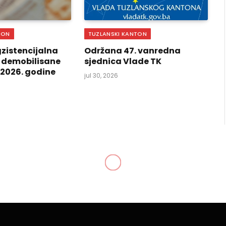
TON
TUZLANSKI KANTON
zistencijalna
Održana 47. vanredna
 demobilisane
sjednica Vlade TK
i 2026. godine
jul 30, 2026
ima na raskrsnici