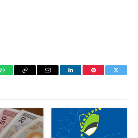
k
WhatsApp
Copy
Email
LinkedIn
Pinterest
Twitter
Link