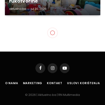
rukotvorine
aktuelno.ba
jul 30, 2026
TUZLA
Radovi na izgradnji i
sanaciji komunalne
infrastrukture u
tuzlanskim mjesnim
zajednicama
By
aktuelno.ba
nov 11, 2015
1 Min Read
Podijeli