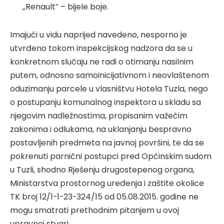
„Renault“ – bijele boje.
Imajući u vidu naprijed navedeno, nesporno je
utvrđeno tokom inspekcijskog nadzora da se u
konkretnom slučaju ne radi o otimanju nasilnim
putem, odnosno samoinicijativnom i neovlaštenom
oduzimanju parcele u vlasništvu Hotela Tuzla, nego
o postupanju komunalnog inspektora u skladu sa
njegovim nadležnostima, propisanim važećim
zakonima i odlukama, na uklanjanju bespravno
postavljenih predmeta na javnoj površini, te da se
pokrenuti parnični postupci pred Općinskim sudom
u Tuzli, shodno Rješenju drugostepenog organa,
Ministarstva prostornog uređenja i zaštite okolice
TK broj 12/1-1-23-324/15 od 05.08.2015. godine ne
mogu smatrati prethodnim pitanjem u ovoj
upravnoj stvari.