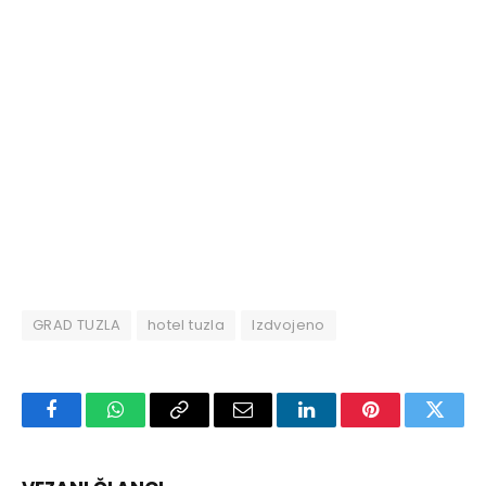
GRAD TUZLA
hotel tuzla
Izdvojeno
Facebook
WhatsApp
Copy
Email
LinkedIn
Pinterest
Twitte
Link