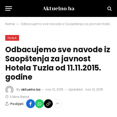
Home
Odbacujemo sve navode iz Saopštenja za javnost Hotela Tuzla od 11.11.2015. godine
»
TUZLA
Odbacujemo sve navode iz
Saopštenja za javnost
Hotela Tuzla od 11.11.2015.
godine
By
aktuelno.ba
nov 12, 2015
Updated:
nov 12, 2015
3 Mins Read
Podijeli