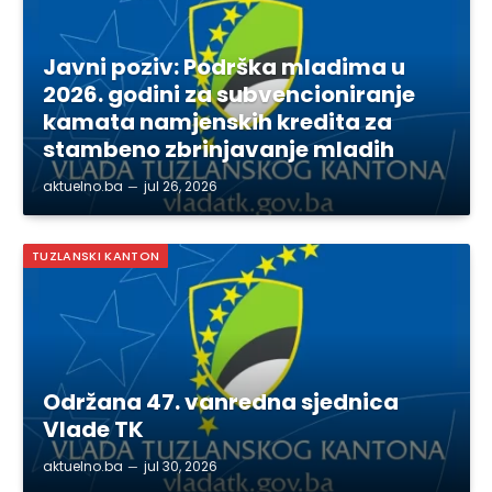
Javni poziv: Podrška mladima u
2026. godini za subvencioniranje
kamata namjenskih kredita za
stambeno zbrinjavanje mladih
aktuelno.ba
jul 26, 2026
TUZLANSKI KANTON
Održana 47. vanredna sjednica
Vlade TK
aktuelno.ba
jul 30, 2026