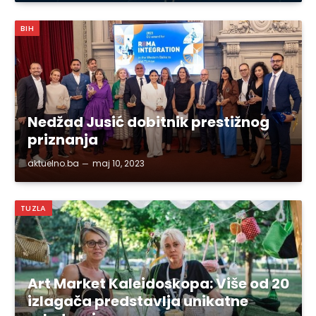
BIH
Nedžad Jusić dobitnik prestižnog
priznanja
aktuelno.ba
maj 10, 2023
TUZLA
Art Market Kaleidoskopa: Više od 20
izlagača predstavlja unikatne