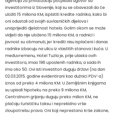
agencija za privatizaciju potpisala ugovor sa
investitorima iz Slovenije, koji su se obavezali da će
uložiti 15 miliona KM, isplatiti kredite radnika, kako bi
oni odustali od svojih suvlasničkih dijelova i
unaprijediti djelatnost hotela. Golim okom se može
vidjeti da nije uloženo 15 miliona KM, a radnici i
javnost su obmanuti, jer krediti nisu isplaćeni i danas
radnike izbacuju na ulicu iz vlastitih stanova i kuća. U
međuvremenu, Hotel Tuzla je, prije ulaska ovih
investitora, imao 196 uposlenih radnika, a sada ih
ima oko 50. Ovi isti investitori duguju državi (na dan
02.03.2015. godine evidentirani kao dužnici PDV-a)
iznos od preko 4 miliona KM. U Zemljišnim knjigama
su upisali hipoteku na preko 9 miliona KM,
Centralnom grijanju duguju preko milion KM, ne
plaćaju turističku taksu i neprekidno vrše
zloupotrebu prava. Oni koji neprestano krše zakone,