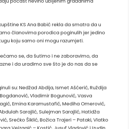
daju počast nevino ubijenim građanima
upštine KS Ana Babić rekla da smatra da u
samo članovima porodica poginulih jer jedino
 tugu koju samo oni mogu razumjeti.
jećamo se, da šutimo i ne zaboravimo, da
kazne i da uradimo sve što je do nas da se
nuli su: Nedžad Abdija, Ismet Ašćerić, Ruždija
g Bogdanović, Vladimir Bogunović, Vasva
lagić, Emina Karamustafić, Mediha Omerović,
, Abdulah Sarajlić, Sulejman Sarajlić, Hatidža
ić, Srećko Šiklić, Božica Trajeri – Pataki, Vlatko
ra Vejzagić – Kostić, Jusuf Vladović i Izudin