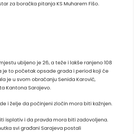
istar za boračka pitanja KS Muharem Fišo.
jestu ubijeno je 26, a teže i lakše ranjeno 108
 da je to početak opsade grada i period koji će
kazala je u svom obraćanju Senida Karović,
rata Kantona Sarajevo.
e i želje da počinjeni zločin mora biti kažnjen.
ti isplativ i da pravda mora biti zadovoljena.
enutka svi građani Sarajeva postali