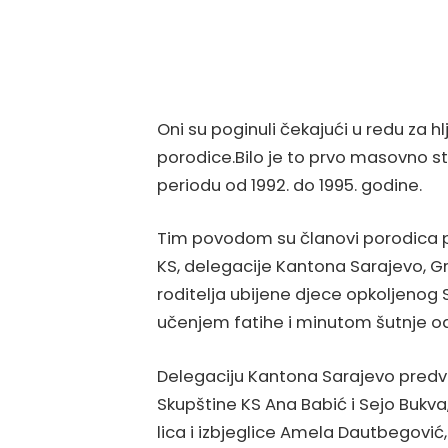
Oni su poginuli čekajući u redu za hlj
porodice.Bilo je to prvo masovno 
periodu od 1992. do 1995. godine.
Tim povodom su članovi porodica pog
KS, delegacije Kantona Sarajevo, G
roditelja ubijene djece opkoljenog 
učenjem fatihe i minutom šutnje odal
Delegaciju Kantona Sarajevo predvo
Skupštine KS Ana Babić i Sejo Bukva, 
lica i izbjeglice Amela Dautbegović