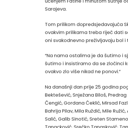
učenjem Fatihe i minutom šutnje o
Sarajeva.
Tom prilikom dopredsjedavajuća Sk
ovakvim prilikama treba riječ dati 
oni svakodnevno preživljavaju bol i
“Na nama ostalima je da šutimo i s
šutimo i insistiramo da se zločinci 
ovakvo zlo više nikad ne ponovi.”
Na današnji dan prije 25 godina pogi
Bektešević, Snježana Biloš, Predra
Čengić, Gordana Ćeklić, Mirsad Faz
Bahrija Pilav, Mila Ruždić, Mile Ružić
Salić, Galib Sinotić, Sreten Stamenov
Tanacković, Srećko Tanasković, Tama