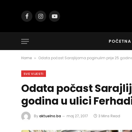
Facebook
Instagram
YouTube
POČETNA
Home
Odata počast Sarajlijama poginulim prije 25 godina 
»
SVE VIJESTI
Odata počast Sarajli
godina u ulici Ferhad
By
aktuelno.ba
maj 27, 2017
3 Mins Read