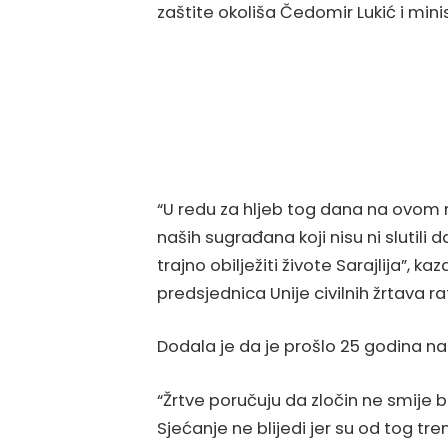
zaštite okoliša Čedomir Lukić i min
“U redu za hljeb tog dana na ovom m
naših sugrađana koji nisu ni slutili
trajno obilježiti živote Sarajlija”, 
predsjednica Unije civilnih žrtava 
Dodala je da je prošlo 25 godina nad
“Žrtve poručuju da zločin ne smije bi
Sjećanje ne blijedi jer su od tog tr