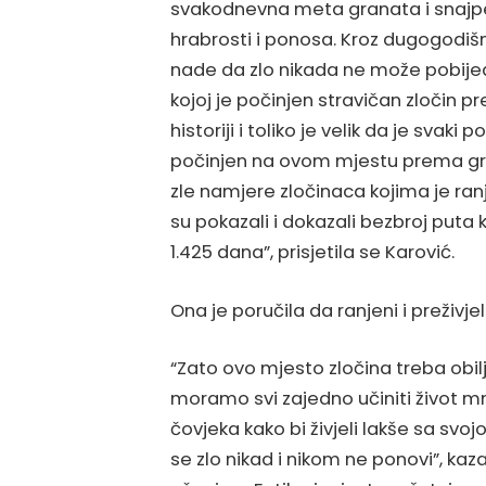
svakodnevna meta granata i snajpe
hrabrosti i ponosa. Kroz dugogodiš
nade da zlo nikada ne može pobijedi
kojoj je počinjen stravičan zločin 
historiji i toliko je velik da je sva
počinjen na ovom mjestu prema građ
zle namjere zločinaca kojima je ranj
su pokazali i dokazali bezbroj puta 
1.425 dana”, prisjetila se Karović.
Ona je poručila da ranjeni i preživjel
“Zato ovo mjesto zločina treba obilj
moramo svi zajedno učiniti život mn
čovjeka kako bi živjeli lakše sa svo
se zlo nikad i nikom ne ponovi”, kaz