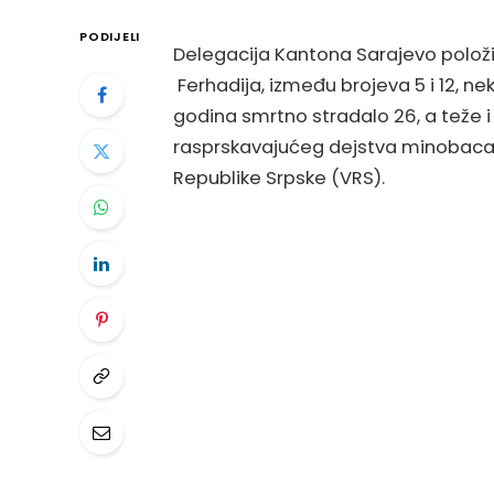
PODIJELI
Delegacija Kantona Sarajevo položi
Ferhadija, između brojeva 5 i 12, ne
godina smrtno stradalo 26, a teže 
rasprskavajućeg dejstva minobacač
Republike Srpske (VRS).