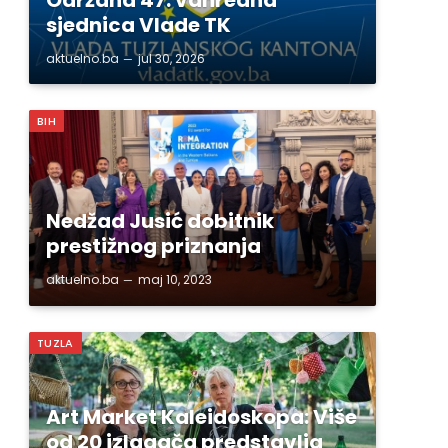
sjednica Vlade TK
aktuelno.ba
jul 30, 2026
BIH
Nedžad Jusić dobitnik
prestižnog priznanja
aktuelno.ba
maj 10, 2023
TUZLA
Art Market Kaleidoskopa: Više
od 20 izlagača predstavlja