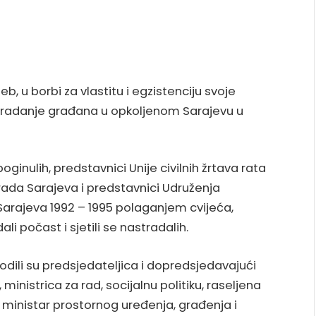
eb, u borbi za vlastitu i egzistenciju svoje
stradanje građana u opkoljenom Sarajevu u
inulih, predstavnici Unije civilnih žrtava rata
rada Sarajeva i predstavnici Udruženja
Sarajeva 1992 – 1995 polaganjem cvijeća,
i počast i sjetili se nastradalih.
dili su predsjedateljica i dopredsjedavajući
ministrica za rad, socijalnu politiku, raseljena
, ministar prostornog uređenja, građenja i