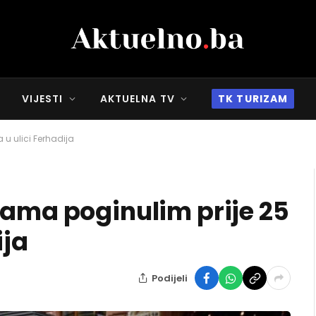
VIJESTI
AKTUELNA TV
TK TURIZAM
u ulici Ferhadija
jama poginulim prije 25
ija
Podijeli