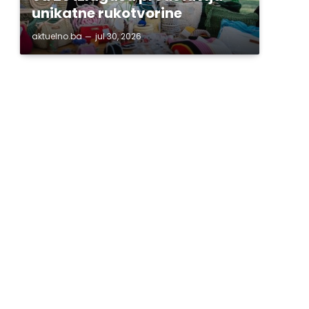
unikatne rukotvorine
aktuelno.ba
jul 30, 2026