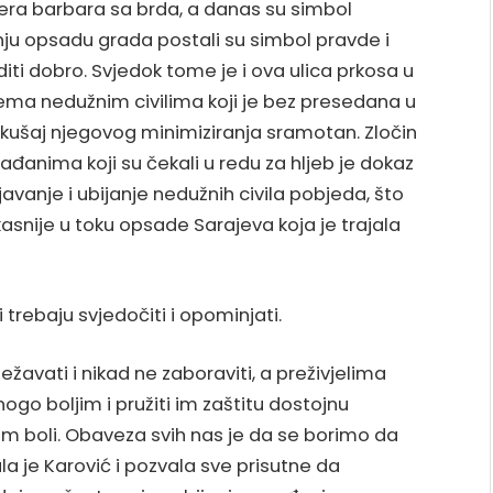
ra barbara sa brda, a danas su simbol
nju opsadu grada postali su simbol pravde i
ti dobro. Svjedok tome je i ova ulica prkosa u
prema nedužnim civilima koji je bez presedana u
ki pokušaj njegovog minimiziranja sramotan. Zločin
anima koji su čekali u redu za hljeb je dokaz
avanje i ubijanje nedužnih civila pobjeda, što
kasnije u toku opsade Sarajeva koja je trajala
i trebaju svjedočiti i opominjati.
ežavati i nikad ne zaboraviti, a preživjelima
ogo boljim i pružiti im zaštitu dostojnu
jom boli. Obaveza svih nas je da se borimo da
ala je Karović i pozvala sve prisutne da