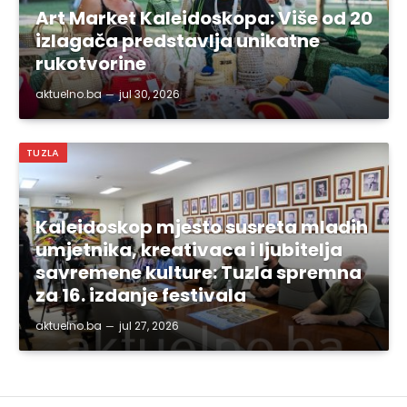
Art Market Kaleidoskopa: Više od 20
izlagača predstavlja unikatne
rukotvorine
aktuelno.ba
jul 30, 2026
TUZLA
Kaleidoskop mjesto susreta mladih
umjetnika, kreativaca i ljubitelja
savremene kulture: Tuzla spremna
za 16. izdanje festivala
aktuelno.ba
jul 27, 2026