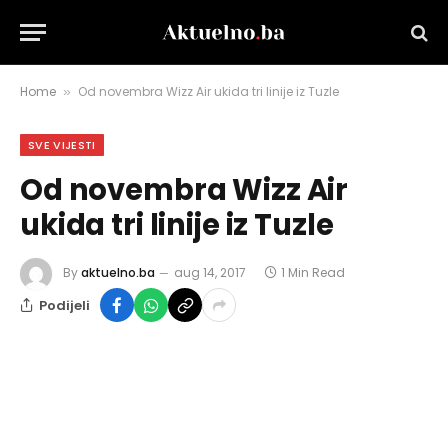
Home
Od novembra Wizz Air ukida tri linije iz Tuzle
»
SVE VIJESTI
Od novembra Wizz Air
ukida tri linije iz Tuzle
By
aktuelno.ba
aug 14, 2017
1 Min Read
Podijeli