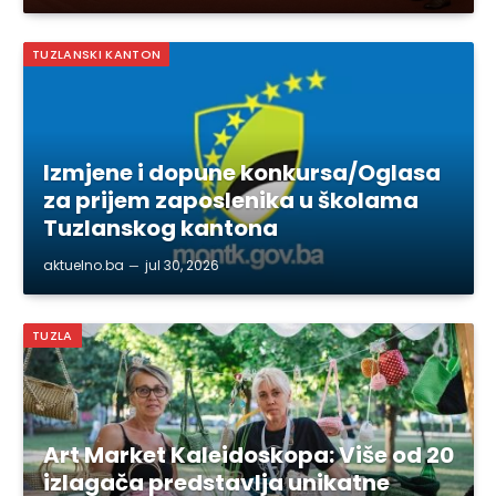
TUZLANSKI KANTON
Izmjene i dopune konkursa/Oglasa
za prijem zaposlenika u školama
Tuzlanskog kantona
aktuelno.ba
jul 30, 2026
TUZLA
Art Market Kaleidoskopa: Više od 20
izlagača predstavlja unikatne