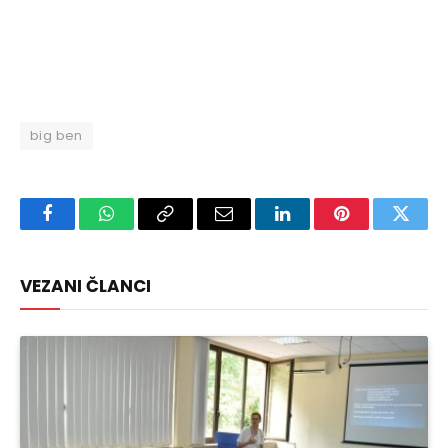
big ben
Facebook
WhatsApp
Copy
Email
LinkedIn
Pinterest
Twitte
Link
VEZANI ČLANCI