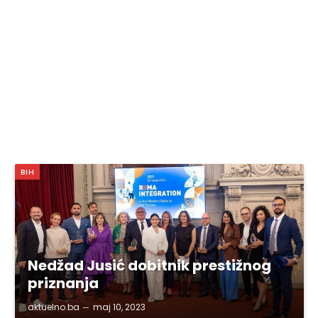
BIH
Nedžad Jusić dobitnik prestižnog
priznanja
aktuelno.ba
maj 10, 2023