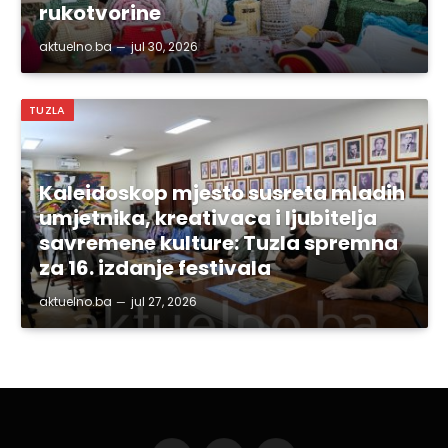
rukotvorine
aktuelno.ba
jul 30, 2026
TUZLA
Kaleidoskop mjesto susreta mladih
umjetnika, kreativaca i ljubitelja
savremene kulture: Tuzla spremna
za 16. izdanje festivala
aktuelno.ba
jul 27, 2026