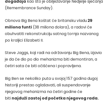
događaja
kao što je obilježavanje Nedjelje sjećanja
(Remembrance Sunday).
Obnova Big Bena koštat će britansku vladu
29
miliona funti
(38 miliona dolara), a radovi će
obuhvatiti rekonstrukciju satnog tornja nazvanog
po kraljici Elizabeti II.
Steve Jaggs, koji radi na održavanju Big Bena, izjavio
je da će dio po dio mehanizma biti demontiran, a
četiri sata će biti očišćena i popravljena.
Big Ben se nekoliko
puta u svojoj 157 godina dugoj
historiji prestao oglašavati, ali suspendovanje
njegovog mehanizma na četiri godine će
biti
najduži zastoj od početka njegovog rada.