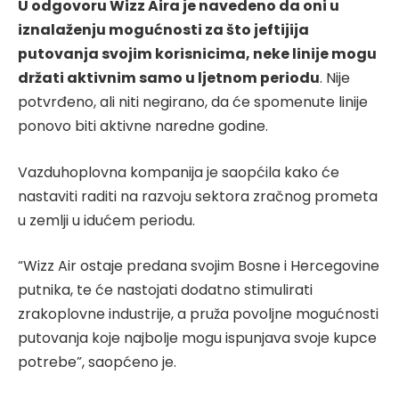
U odgovoru Wizz Aira je navedeno da oni u
iznalaženju mogućnosti za što jeftijija
putovanja svojim
korisnicima, neke linije mogu
držati aktivnim samo u ljetnom periodu
. Nije
potvrđeno, ali niti negirano, da će spomenute linije
ponovo biti aktivne naredne godine.
Vazduhoplovna kompanija je saopćila kako će
nastaviti raditi na razvoju sektora zračnog prometa
u zemlji u idućem periodu.
“Wizz Air ostaje predana svojim Bosne i Hercegovine
putnika, te će nastojati dodatno stimulirati
zrakoplovne industrije, a pruža povoljne mogućnosti
putovanja koje najbolje mogu ispunjava svoje kupce
potrebe”, saopćeno je.