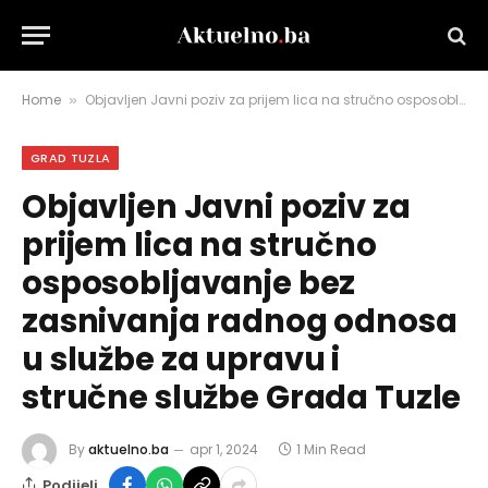
Home
Objavljen Javni poziv za prijem lica na stručno osposobljavanje bez zasnivanja radnog odnosa u službe za upravu i stručne službe Grada Tuzle
»
GRAD TUZLA
Objavljen Javni poziv za
prijem lica na stručno
osposobljavanje bez
zasnivanja radnog odnosa
u službe za upravu i
stručne službe Grada Tuzle
By
aktuelno.ba
apr 1, 2024
1 Min Read
Podijeli