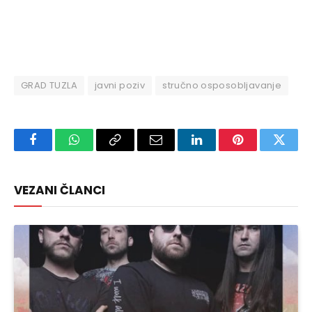
GRAD TUZLA
javni poziv
stručno osposobljavanje
Facebook
WhatsApp
Copy
Email
LinkedIn
Pinterest
Twitte
Link
VEZANI ČLANCI