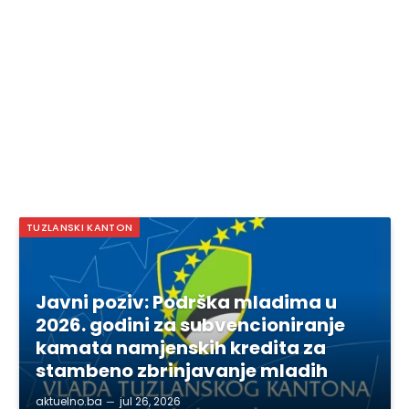
TUZLANSKI KANTON
Javni poziv: Podrška mladima u
2026. godini za subvencioniranje
kamata namjenskih kredita za
stambeno zbrinjavanje mladih
aktuelno.ba
jul 26, 2026