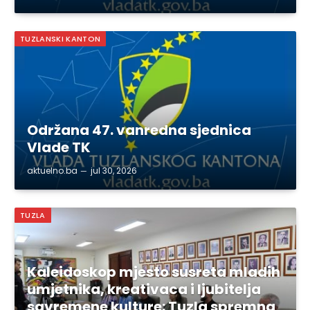
TUZLANSKI KANTON
Održana 47. vanredna sjednica
Vlade TK
aktuelno.ba
jul 30, 2026
TUZLA
Kaleidoskop mjesto susreta mladih
umjetnika, kreativaca i ljubitelja
savremene kulture: Tuzla spremna