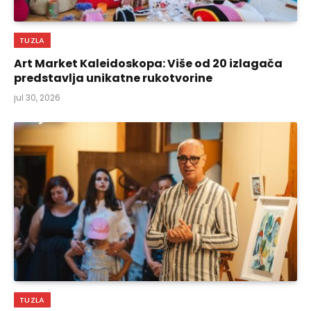
TUZLA
Art Market Kaleidoskopa: Više od 20 izlagača
predstavlja unikatne rukotvorine
jul 30, 2026
TUZLA