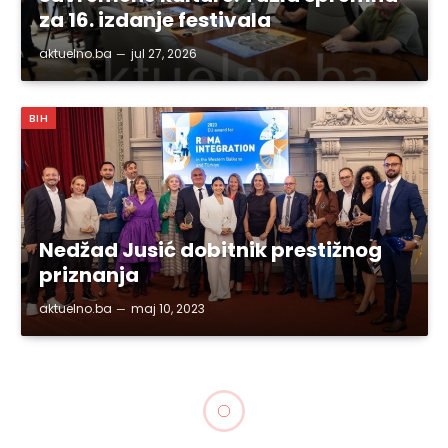
za 16. izdanje festivala
aktuelno.ba
jul 27, 2026
BIH
Nedžad Jusić dobitnik prestižnog
priznanja
aktuelno.ba
maj 10, 2023