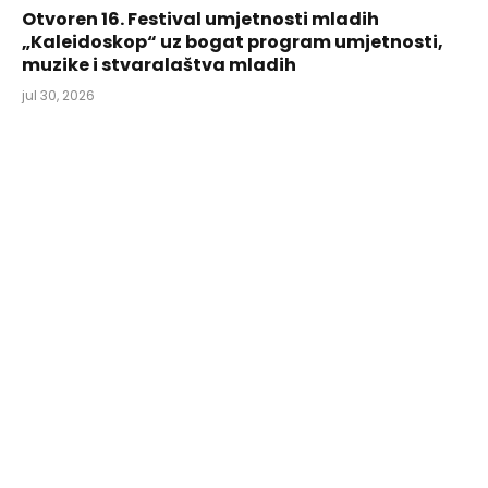
Otvoren 16. Festival umjetnosti mladih
„Kaleidoskop“ uz bogat program umjetnosti,
muzike i stvaralaštva mladih
jul 30, 2026