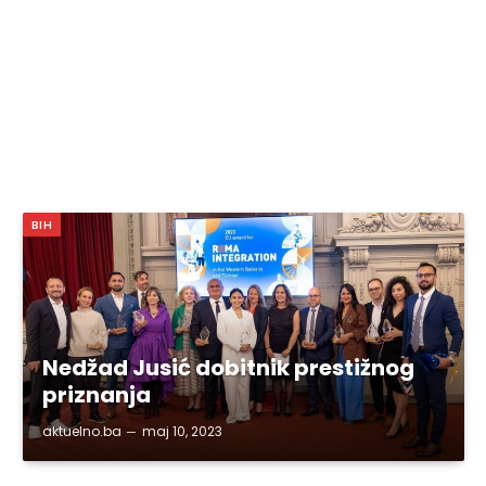
BIH
Nedžad Jusić dobitnik prestižnog
priznanja
aktuelno.ba
maj 10, 2023