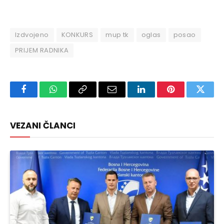
Izdvojeno
KONKURS
mup tk
oglas
posao
PRIJEM RADNIKA
Facebook
WhatsApp
Copy
Email
LinkedIn
Pinterest
Twitte
Link
VEZANI ČLANCI