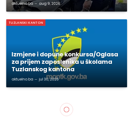
aktuelno.ba
aug 9, 2026
TUZLANSKI KANTON
Izmjene i dopune konkursa/Oglasa
za prijem zaposlenika u školama
Tuzlanskog kantona
aktuelno.ba
jul 30, 2026