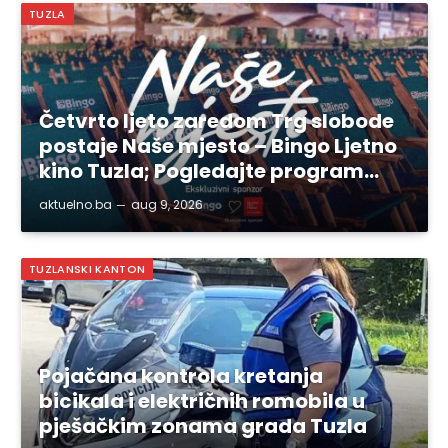
TUZLA
Četvrto ljeto zaredom Trg slobode
postaje Naše mjesto – Bingo Ljetno
kino Tuzla; Pogledajte program…
aktuelno.ba
aug 9, 2026
TUZLANSKI KANTON
Pojačana kontrola kretanja
bicikala i električnih romobila u
pješačkim zonama grada Tuzla