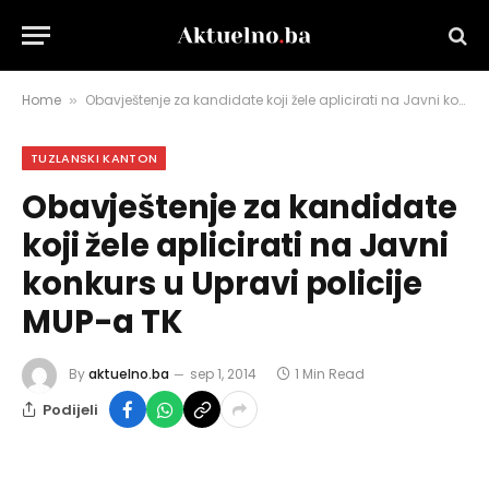
Home
Obavještenje za kandidate koji žele aplicirati na Javni konkurs u Upravi policije MUP-a TK
»
TUZLANSKI KANTON
Obavještenje za kandidate
koji žele aplicirati na Javni
konkurs u Upravi policije
MUP-a TK
By
aktuelno.ba
sep 1, 2014
1 Min Read
Podijeli