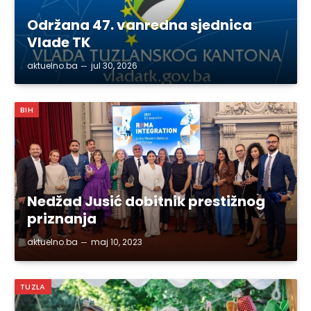
Održana 47. vanredna sjednica
Vlade TK
aktuelno.ba
jul 30, 2026
BIH
Nedžad Jusić dobitnik prestižnog
priznanja
aktuelno.ba
maj 10, 2023
TUZLA