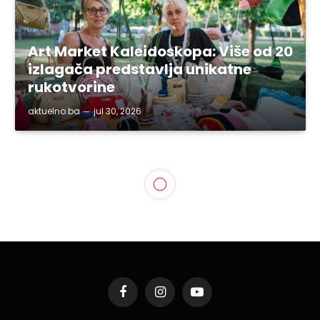
Art Market Kaleidoskopa: Više od 20
izlagača predstavlja unikatne
rukotvorine
aktuelno.ba
jul 30, 2026
Facebook
Instagram
YouTube