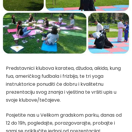
Predstavnici klubova karatea, džudoa, aikida, kung
fua, američkog fudbala i frizbija, te tri yoga
instruktorice ponuditi će dobru i kvalitetnu
prezentaciju svog znanja i vještina te vršiti upis u
svoje klubove/tečajeve.
Posjetite nas u Velikom gradskom parku, danas od
12 do 19h, pogledajte, porazgovarajte, probajte i
sami se priključite jednoj od prezentacija!