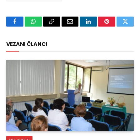
Facebook
WhatsApp
Copy
Email
LinkedIn
Pinterest
Twitte
Link
VEZANI ČLANCI
SVE VIJESTI