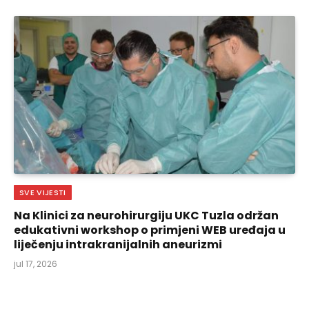
SVE VIJESTI
Na Klinici za neurohirurgiju UKC Tuzla održan
edukativni workshop o primjeni WEB uređaja u
liječenju intrakranijalnih aneurizmi
jul 17, 2026