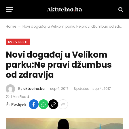
Home
Novi događaj u Velikom parku:Ne pravi džumbus od zdravlja
»
SVE VIJESTI
Novi događaj u Velikom
parku:Ne pravi džumbus
od zdravlja
By
aktuelno.ba
sep 4, 2017
Updated:
sep 4, 2017
1 Min Read
Podijeli