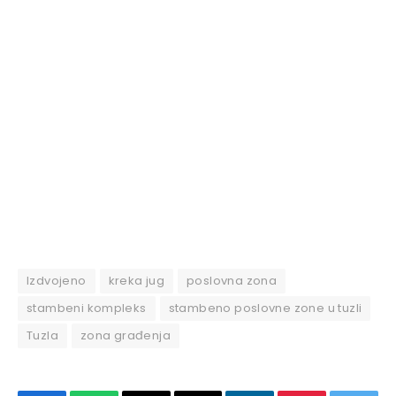
Izdvojeno
kreka jug
poslovna zona
stambeni kompleks
stambeno poslovne zone u tuzli
Tuzla
zona građenja