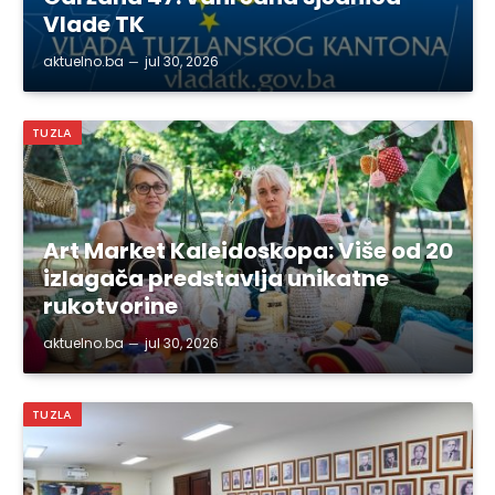
Vlade TK
aktuelno.ba
jul 30, 2026
TUZLA
Art Market Kaleidoskopa: Više od 20
izlagača predstavlja unikatne
rukotvorine
aktuelno.ba
jul 30, 2026
TUZLA