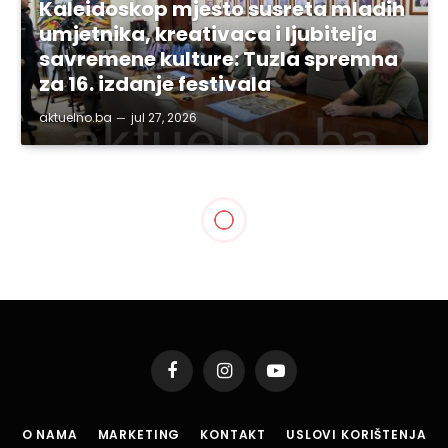
Kaleidoskop mjesto susreta mladih
umjetnika, kreativaca i ljubitelja
savremene kulture: Tuzla spremna
za 16. izdanje festivala
aktuelno.ba
jul 27, 2026
Facebook
Instagram
YouTube
O NAMA
MARKETING
KONTAKT
USLOVI KORIŠTENJA