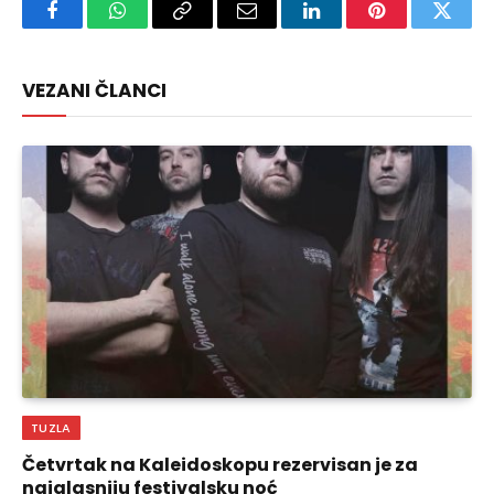
Facebook
WhatsApp
Copy
Email
LinkedIn
Pinterest
Twitte
Link
VEZANI ČLANCI
TUZLA
Četvrtak na Kaleidoskopu rezervisan je za
najglasniju festivalsku noć