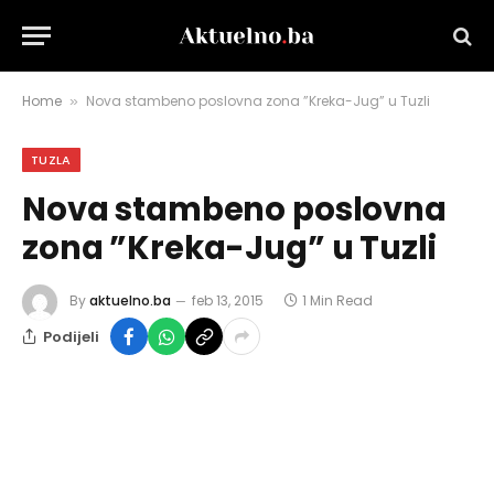
Home
Nova stambeno poslovna zona ”Kreka-Jug” u Tuzli
»
TUZLA
Nova stambeno poslovna
zona ”Kreka-Jug” u Tuzli
By
aktuelno.ba
feb 13, 2015
1 Min Read
Podijeli