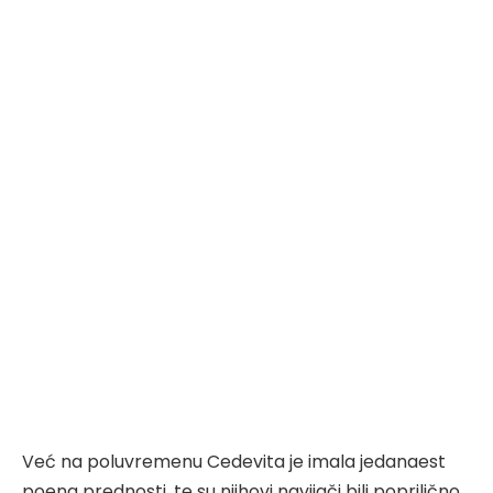
Već na poluvremenu Cedevita je imala jedanaest
poena prednosti, te su njihovi navijači bili poprilično