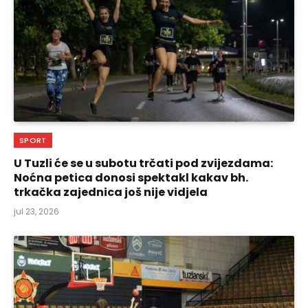
SPORT
U Tuzli će se u subotu trčati pod zvijezdama:
Noćna petica donosi spektakl kakav bh.
trkačka zajednica još nije vidjela
jul 23, 2026