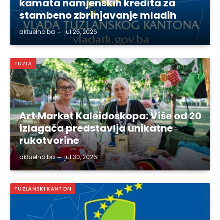
kamata namjenskih kredita za
stambeno zbrinjavanje mladih
aktuelno.ba
jul 26, 2026
TUZLA
Art Market Kaleidoskopa: Više od 20
izlagača predstavlja unikatne
rukotvorine
aktuelno.ba
jul 30, 2026
TUZLANSKI KANTON