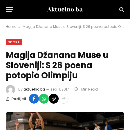
Home
Magija Džanana Muse u Sloveniji: S 26 poena potopio Olimpiju
»
SPORT
Magija Džanana Muse u
Sloveniji: S 26 poena
potopio Olimpiju
By
aktuelno.ba
sep 4, 2017
1 Min Read
Podijeli