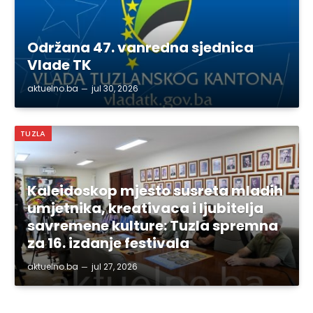
Održana 47. vanredna sjednica
Vlade TK
aktuelno.ba
jul 30, 2026
TUZLA
Kaleidoskop mjesto susreta mladih
umjetnika, kreativaca i ljubitelja
savremene kulture: Tuzla spremna
za 16. izdanje festivala
aktuelno.ba
jul 27, 2026