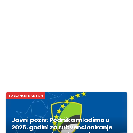
TUZLANSKI KANTON
Javni poziv: Podrška mladima u
2026. godini za subvencioniranje