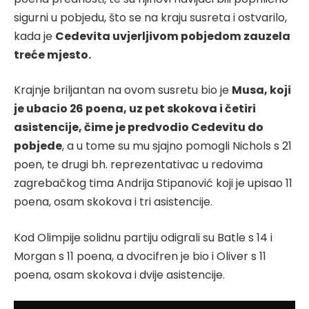
sigurni u pobjedu, što se na kraju susreta i ostvarilo,
kada je
Cedevita uvjerljivom pobjedom zauzela
treće mjesto.
Krajnje briljantan na ovom susretu bio je
Musa, koji
je ubacio 26 poena, uz pet skokova i četiri
asistencije, čime je predvodio Cedevitu do
pobjede
, a u tome su mu sjajno pomogli Nichols s 21
poen, te drugi bh. reprezentativac u redovima
zagrebačkog tima Andrija Stipanović koji je upisao 11
poena, osam skokova i tri asistencije.
Kod Olimpije solidnu partiju odigrali su Batle s 14 i
Morgan s 11 poena, a dvocifren je bio i Oliver s 11
poena, osam skokova i dvije asistencije.