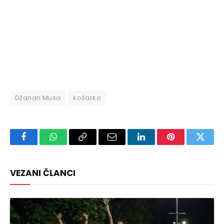
Džanan Musa
košarka
Facebook
WhatsApp
Copy
Email
LinkedIn
Pinterest
Twitte
Link
VEZANI ČLANCI