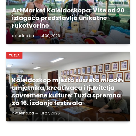
Art Market Kaleidoskopa: Više od 20
izlagača predstavlja unikatne
rukotvorine
aktuelno.ba
jul 30, 2026
TUZLA
Kaleidoskop mjesto susreta mladih
umjetnika, kreativaca i ljubitelja
savremene kulture: Tuzla spremna
za 16. izdanje festivala
aktuelno.ba
jul 27, 2026