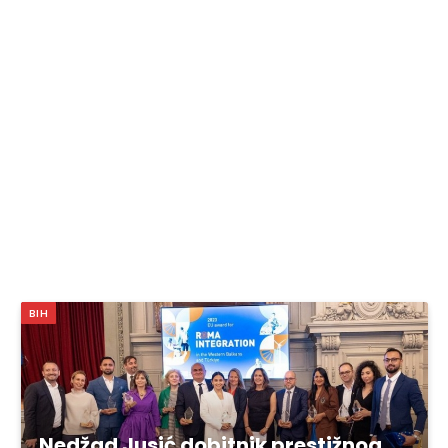
BIH
Nedžad Jusić dobitnik prestižnog