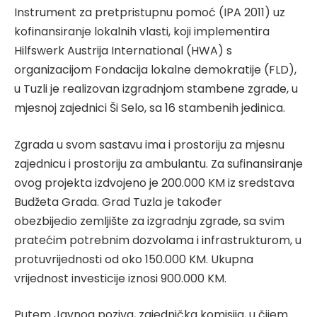
Instrument za pretpristupnu pomoć (IPA 2011) uz
kofinansiranje lokalnih vlasti, koji implementira
Hilfswerk Austrija International (HWA) s
organizacijom Fondacija lokalne demokratije (FLD),
u Tuzli je realizovan izgradnjom stambene zgrade, u
mjesnoj zajednici Ši Selo, sa 16 stambenih jedinica.
Zgrada u svom sastavu ima i prostoriju za mjesnu
zajednicu i prostoriju za ambulantu. Za sufinansiranje
ovog projekta izdvojeno je 200.000 KM iz sredstava
Budžeta Grada. Grad Tuzla je također
obezbijedio zemljište za izgradnju zgrade, sa svim
pratećim potrebnim dozvolama i infrastrukturom, u
protuvrijednosti od oko 150.000 KM. Ukupna
vrijednost investicije iznosi 900.000 KM.
Putem Javnog poziva, zajednička komisija, u čijem