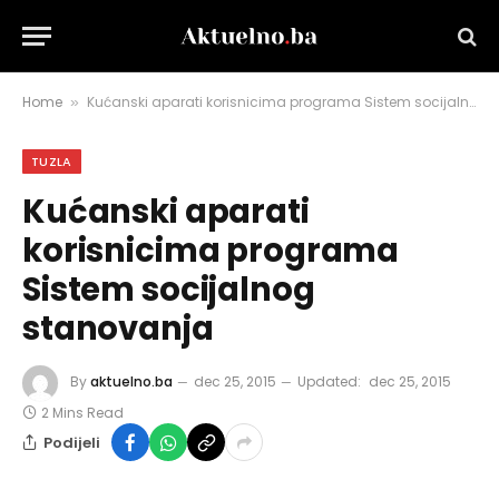
Home
Kućanski aparati korisnicima programa Sistem socijalnog stanovanja
»
TUZLA
Kućanski aparati
korisnicima programa
Sistem socijalnog
stanovanja
By
aktuelno.ba
dec 25, 2015
Updated:
dec 25, 2015
2 Mins Read
Podijeli