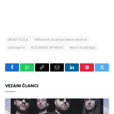
GRAD TUZLA
Hilfswerk Austrija International
Izdvojeno
KUĆANSKI APARATI
Muris Kodžaga
Facebook
WhatsApp
Copy
Email
LinkedIn
Pinterest
Twitte
Link
VEZANI ČLANCI