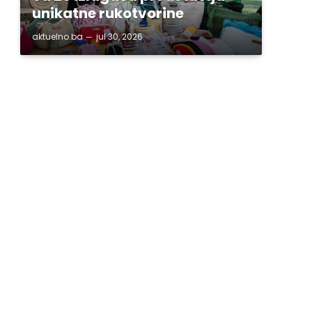
unikatne rukotvorine
aktuelno.ba
jul 30, 2026