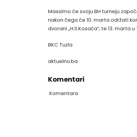
Massimo će svoju BH turneju započ
nakon čega će 10. marta održati kon
dvorani „H.S.Kosača“, te 13. marta u 
BKC Tuzla
aktuelno.ba
Komentari
Komentara