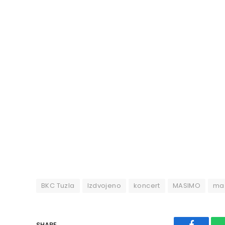
BKC Tuzla
Izdvojeno
koncert
MASIMO
ma
SHARE.