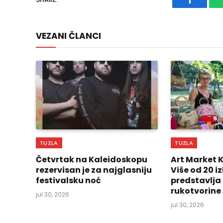
Faceboo
VEZANI ČLANCI
TUZLA
TUZLA
Četvrtak na Kaleidoskopu
Art Market 
rezervisan je za najglasniju
Više od 20 
festivalsku noć
predstavlja
rukotvorine
jul 30, 2026
jul 30, 2026