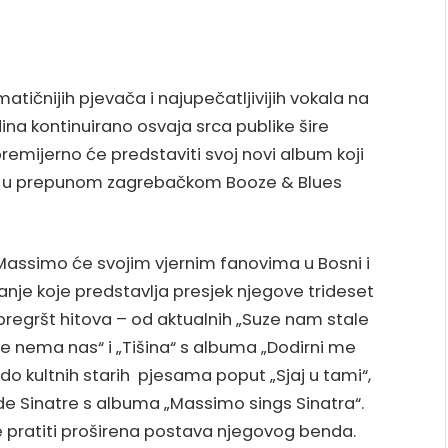
tičnijih pjevača i najupečatljivijih vokala na
ina kontinuirano osvaja srca publike šire
emijerno će predstaviti svoj novi album koji
ra u prepunom zagrebačkom Booze & Blues
 Massimo će svojim vjernim fanovima u Bosni i
anje koje predstavlja presjek njegove trideset
 pregršt hitova – od aktualnih „Suze nam stale
iše nema nas“ i „Tišina“ s albuma „Dodirni me
do kultnih starih pjesama poput „Sjaj u tami“,
ade Sinatre s albuma „Massimo sings Sinatra“.
 pratiti proširena postava njegovog benda.