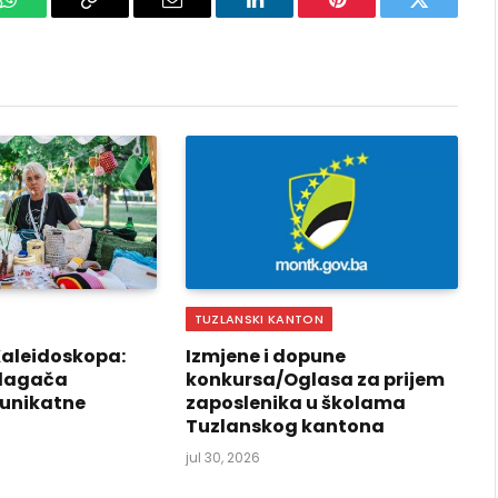
k
WhatsApp
Copy
Email
LinkedIn
Pinterest
Twitter
Link
TUZLANSKI KANTON
Kaleidoskopa:
Izmjene i dopune
izlagača
konkursa/Oglasa za prijem
 unikatne
zaposlenika u školama
Tuzlanskog kantona
jul 30, 2026