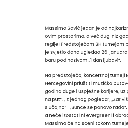
Massimo Savić jedan je od najkarizma
ovim prostorima, a već dugi niz god
regije! Predstojećom BH turnejom pr
je svjetlo dana ugledao 26. janua
baru pod nazivom „1 dan ljubavi“.
Na predstojećoj koncertnoj turneji
Hercegovini priuštiti muzičko putov
godina duge i uspješne karijere, uz
na put“, „Iz jednog pogleda“, „Zar v
slučajno“ i „Sunce se ponovo rađa“, 
a neće izostati ni evergreeni i obr
Massima će na sceni tokom turneje