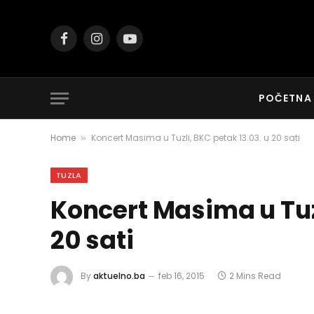
Facebook
Instagram
YouTube
POČETNA
Home
Koncert Masima u Tuzli, BKC petak 13.03. u 20 sati
»
TUZLA
Koncert Masima u Tuzl
20 sati
By
aktuelno.ba
feb 16, 2015
2 Mins Read