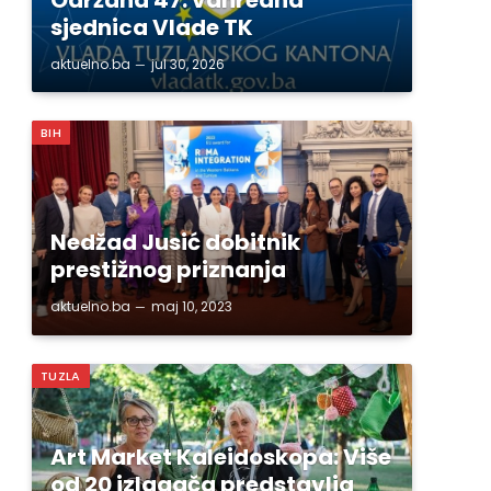
sjednica Vlade TK
aktuelno.ba
jul 30, 2026
BIH
Nedžad Jusić dobitnik
prestižnog priznanja
aktuelno.ba
maj 10, 2023
TUZLA
Art Market Kaleidoskopa: Više
od 20 izlagača predstavlja