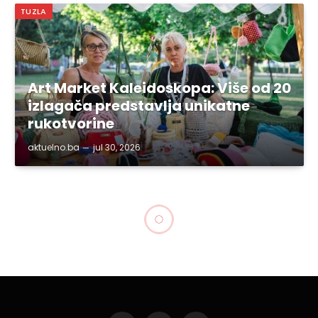
TUZLA
Art Market Kaleidoskopa: Više od 20
izlagača predstavlja unikatne
rukotvorine
aktuelno.ba
jul 30, 2026