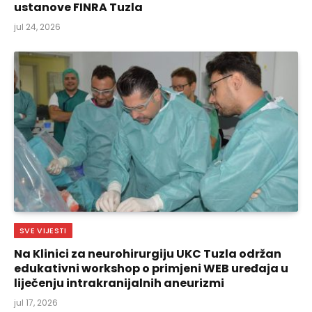
ustanove FINRA Tuzla
jul 24, 2026
SVE VIJESTI
Na Klinici za neurohirurgiju UKC Tuzla održan
edukativni workshop o primjeni WEB uređaja u
liječenju intrakranijalnih aneurizmi
jul 17, 2026