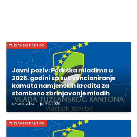
TUZLANSKI KANTON
Javni poziv: Podrška mladima u
2026. godini za subvencioniranje
kamata namjenskih kredita za
stambeno zbrinjavanje mladih
aktuelno.ba
jul 26, 2026
TUZLANSKI KANTON