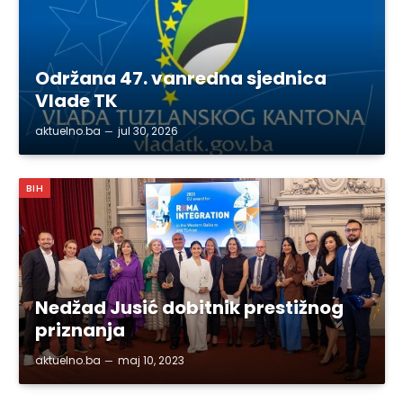
Održana 47. vanredna sjednica
Vlade TK
aktuelno.ba
jul 30, 2026
BIH
Nedžad Jusić dobitnik prestižnog
priznanja
aktuelno.ba
maj 10, 2023