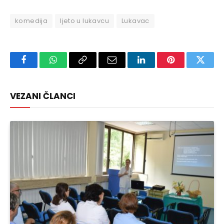
komedija
ljeto u lukavcu
Lukavac
Facebook
WhatsApp
Copy
Email
LinkedIn
Pinterest
Twitte
Link
VEZANI ČLANCI