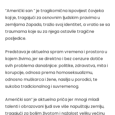
“Američki san ” je tragikomična ispovijest čovjeka
koji je, tragajući za osnovnim ljudskim pravima u
zemljama Zapada, tražio svoj identitet, a vratio se sa
traumama koje su za njega ostavile tragične
posljedice.
Predstava je aktuelna spram vremena i prostora u
kojem živimo, jer se direktno i bez cenzure dotiče
svih problema današnjice: politike, zdravstva, mita i
korupcije, odnosa prema homoseksualizmu,
odnosno muškarca i žene, nasilja u porodici, te
sukoba tradicionalnog i suvremenog.
Američki san” je aktuelna priča jer mnogi mladi
talenti i obrazovani ljudi sve više napuštaju zemlju,
tragajući za boljim životom i nažalost veliku većinu