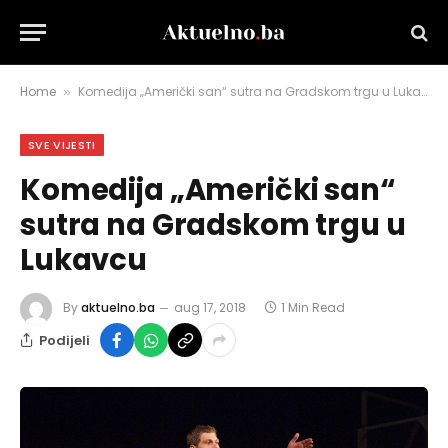
Home
Komedija „Američki san“ sutra na Gradskom trgu u Lukavcu
»
SVE VIJESTI
Komedija „Američki san“
sutra na Gradskom trgu u
Lukavcu
By
aktuelno.ba
aug 17, 2018
1 Min Read
Podijeli