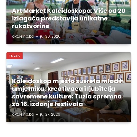
Art Market Kaleidoskopa: Više od 20
izlagača predstavlja unikatne
rukotvorine
aktuelno.ba
jul 30, 2026
TUZLA
Kaleidoskop mjesto susreta mladih
umjetnika, kreativaca i ljubitelja
savremene kulture: Tuzla spremna
za 16. izdanje festivala
aktuelno.ba
jul 27, 2026