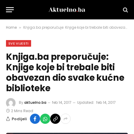
Home
Knjiga.ba preporučuje: Knjige koje bi trebale biti obavezan dio svake kućne biblioteke
»
SVE VIJESTI
Knjiga.ba preporučuje:
Knjige koje bi trebale biti
obavezan dio svake kućne
biblioteke
By
aktuelno.ba
feb 14, 2017
Updated:
feb 14, 2017
2 Mins Read
Podijeli