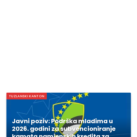
TUZLANSKI KANTON
Javni poziv: Podrška mladima u
2026. godini za subvencioniranje
kamata namjenskih kredita za