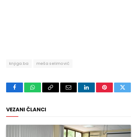
knjiga.ba
meša selimović
Facebook
WhatsApp
Copy
Email
LinkedIn
Pinterest
Twitte
Link
VEZANI ČLANCI