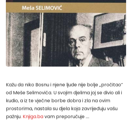
Kažu da niko Bosnu i njene ljude nije bolje „pročitao“
od Meše Selimovića. U svojim djelima joj se divio ali i
kudio, a iz te vječne borbe dobra i zla na ovim
prostorima, nastala su djela koja zavrijeđuju vašu
pažnju
. Knjiga.ba
vam preporučuje ….