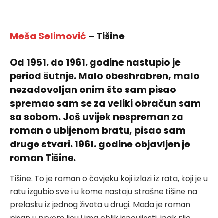
Meša Selimović
– Tišine
Od 1951. do 1961. godine nastupio je
period šutnje. Malo obeshrabren, malo
nezadovoljan onim što sam pisao
spremao sam se za veliki obračun sam
sa sobom. Još uvijek nespreman za
roman o ubijenom bratu, pisao sam
druge stvari. 1961. godine objavljen je
roman Tišine.
Tišine. To je roman o čovjeku koji izlazi iz rata, koji je u
ratu izgubio sve i u kome nastaju strašne tišine na
prelasku iz jednog života u drugi. Mada je roman
pisan u prvom licu i ima oblik ispovijesti, ipak nije