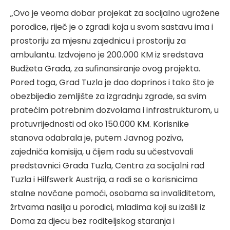
„Ovo je veoma dobar projekat za socijalno ugrožene
porodice, riječ je o zgradi koja u svom sastavu ima i
prostoriju za mjesnu zajednicu i prostoriju za
ambulantu. Izdvojeno je 200.000 KM iz sredstava
Budžeta Grada, za sufinansiranje ovog projekta.
Pored toga, Grad Tuzla je dao doprinos i tako što je
obezbijedio zemljište za izgradnju zgrade, sa svim
pratećim potrebnim dozvolama i infrastrukturom, u
protuvrijednosti od oko 150.000 KM. Korisnike
stanova odabrala je, putem Javnog poziva,
zajedniča komisija, u čijem radu su učestvovali
predstavnici Grada Tuzla, Centra za socijalni rad
Tuzla i Hilfswerk Austrija, a radi se o korisnicima
stalne novčane pomoći, osobama sa invaliditetom,
žrtvama nasilja u porodici, mladima koji su izašli iz
Doma za djecu bez roditeljskog staranja i