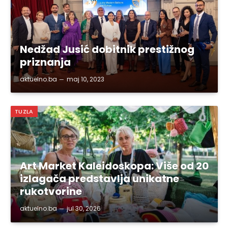
Nedžad Jusić dobitnik prestižnog
priznanja
aktuelno.ba
maj 10, 2023
TUZLA
Art Market Kaleidoskopa: Više od 20
izlagača predstavlja unikatne
rukotvorine
aktuelno.ba
jul 30, 2026