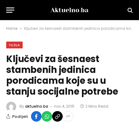
Home
Ključevi za šesnaest stambenih jedinica porodicama koje su u stanju socijalne potrebe
»
TUZLA
Ključevi za šesnaest
stambenih jedinica
porodicama koje su u
stanju socijalne potrebe
By
aktuelno.ba
nov 4, 2015
2 Mins Read
Podijeli