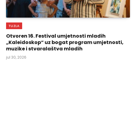
TUZLA
Otvoren 16. Festival umjetnosti mladih
„Kaleidoskop“ uz bogat program umjetnosti,
muzike i stvaralaštva mladih
jul 30, 2026