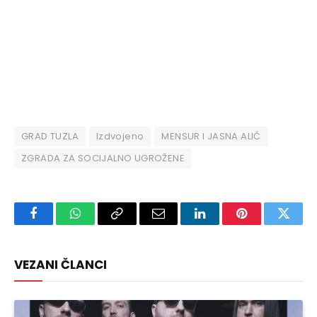
GRAD TUZLA
Izdvojeno
MENSUR I JASNA ALIĆ
ZGRADA ZA SOCIJALNO UGROŽENE
Facebook
WhatsApp
Copy
Email
LinkedIn
Pinterest
Twitte
Link
VEZANI ČLANCI