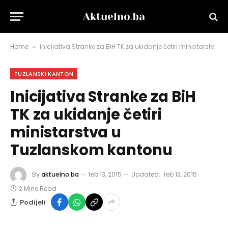
Home
Inicijativa Stranke za BiH TK za ukidanje četiri ministarstva u Tuzlanskom kantonu
»
TUZLANSKI KANTON
Inicijativa Stranke za BiH
TK za ukidanje četiri
ministarstva u
Tuzlanskom kantonu
By
aktuelno.ba
feb 13, 2015
Updated:
feb 13, 2015
2 Mins Read
Podijeli