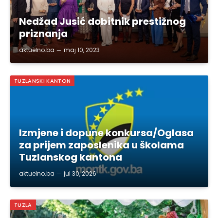
Nedžad Jusić dobitnik prestižnog
priznanja
aktuelno.ba
maj 10, 2023
TUZLANSKI KANTON
Izmjene i dopune konkursa/Oglasa
za prijem zaposlenika u školama
Tuzlanskog kantona
aktuelno.ba
jul 30, 2026
TUZLA