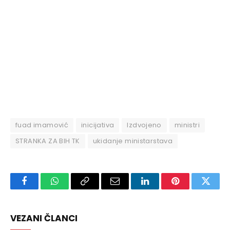
fuad imamović
inicijativa
Izdvojeno
ministri
STRANKA ZA BIH TK
ukidanje ministarstava
Facebook
WhatsApp
Copy
Email
LinkedIn
Pinterest
Twitte
Link
VEZANI ČLANCI