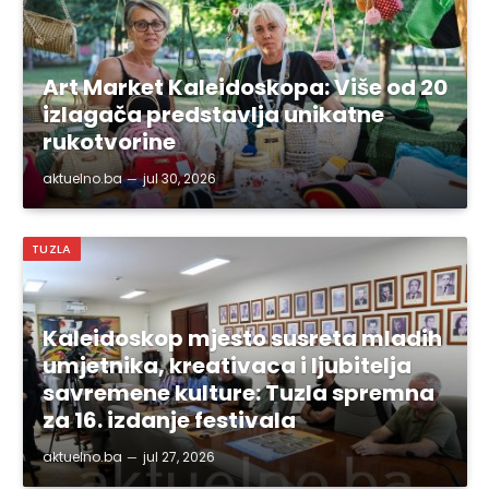
Art Market Kaleidoskopa: Više od 20
izlagača predstavlja unikatne
rukotvorine
aktuelno.ba
jul 30, 2026
TUZLA
Kaleidoskop mjesto susreta mladih
umjetnika, kreativaca i ljubitelja
savremene kulture: Tuzla spremna
za 16. izdanje festivala
aktuelno.ba
jul 27, 2026