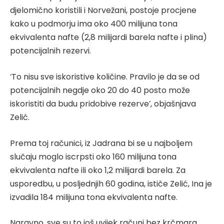
djelomično koristili i Norvežani, postoje procjene
kako u podmorju ima oko 400 milijuna tona
ekvivalenta nafte (2,8 milijardi barela nafte i plina)
potencijalnih rezervi.
‘To nisu sve iskoristive količine. Pravilo je da se od
potencijalnih negdje oko 20 do 40 posto može
iskoristiti da budu pridobive rezerve’, objašnjava
Zelić.
Prema toj računici, iz Jadrana bi se u najboljem
slučaju moglo iscrpsti oko 160 milijuna tona
ekvivalenta nafte ili oko 1,2 milijardi barela. Za
usporedbu, u posljednjih 60 godina, ističe Zelić, Ina je
izvadila 184 milijuna tona ekvivalenta nafte.
Naravno, sve su to još uvijek računi bez krčmara.