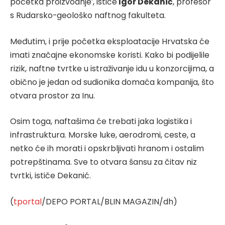
početka proizvodnje’, ističe
Igor Dekanić
, profesor
s Rudarsko-geološko naftnog fakulteta.
Međutim, i prije početka eksploatacije Hrvatska će
imati značajne ekonomske koristi. Kako bi podijelile
rizik, naftne tvrtke u istraživanje idu u konzorcijima, a
obično je jedan od sudionika domaća kompanija, što
otvara prostor za Inu.
Osim toga, naftašima će trebati jaka logistika i
infrastruktura. Morske luke, aerodromi, ceste, a
netko će ih morati i opskrbljivati hranom i ostalim
potrepštinama. Sve to otvara šansu za čitav niz
tvrtki, ističe Dekanić.
(
tportal
/DEPO PORTAL/BLIN MAGAZIN/dh)