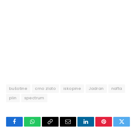
bušotine
crno zlato
iskopine
Jadran
nafta
plin
spectrum
Facebook
WhatsApp
Copy
Email
LinkedIn
Pinterest
Twitte
Link