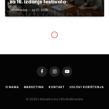
za 16. izdanje festivala
aktuelno.ba
jul 27, 2026
SVE VIJESTI
Odveo djevojku na krov i
sjekirom natjerao da se
skine (video)
By
aktuelno.ba
jan 23, 2014
1 Min Read
Podijeli