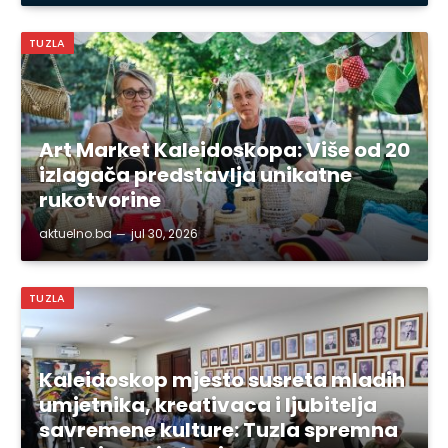
TUZLA
Art Market Kaleidoskopa: Više od 20
izlagača predstavlja unikatne
rukotvorine
aktuelno.ba
jul 30, 2026
TUZLA
Kaleidoskop mjesto susreta mladih
umjetnika, kreativaca i ljubitelja
savremene kulture: Tuzla spremna