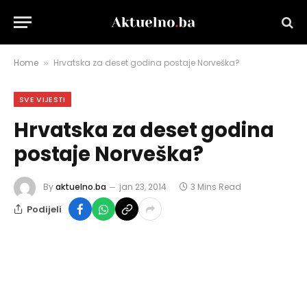
Home
Hrvatska za deset godina postaje Norveška?
»
SVE VIJESTI
Hrvatska za deset godina
postaje Norveška?
By
aktuelno.ba
jan 23, 2014
3 Mins Read
Podijeli