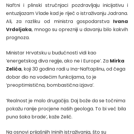
Naftni i plinski stručnjaci pozdravljaju inicijativu i
entuzijazam Vlade kad je riječ o istraživanju Jadrana.
Ali, za razliku od ministra gospodarstva
Ivana
Vrdoljaka
, mnogo su oprezniji u davanju bilo kakvih
prognoza.
Ministar Hrvatsku u budućnosti vidi kao
‘energetskog diva regije, ako ne i Europe’. Za
Mirka
Zelića
, koji 30 godina radi u Ina-Naftaplinu, od čega
dobar dio na vodećim funkcijama, to je
‘preoptimistična, bombastična izjava’.
‘Realnost je malo drugačija. Daj bože da se točnima
pokažu ranije procjene naših geologa. To bi već bila
puna šaka brade’, kaže Zelić.
Na osnovi prijašnjih Ininih istraživanja, što su