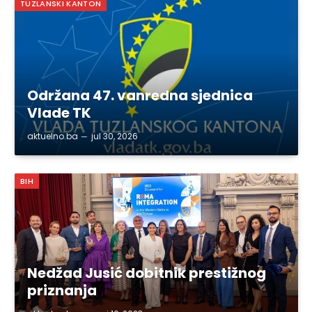
TUZLANSKI KANTON
Održana 47. vanredna sjednica
Vlade TK
aktuelno.ba
jul 30, 2026
BIH
Nedžad Jusić dobitnik prestižnog
priznanja