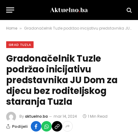
Home
Gradonačelnik Tuzle podržao inicijativu predstavnika JU Dom za djecu bez roditeljskog staranja Tuzla
»
GRAD TUZLA
Gradonačelnik Tuzle
podržao inicijativu
predstavnika JU Dom za
djecu bez roditeljskog
staranja Tuzla
By
aktuelno.ba
mar 14, 2024
1 Min Read
Podijeli