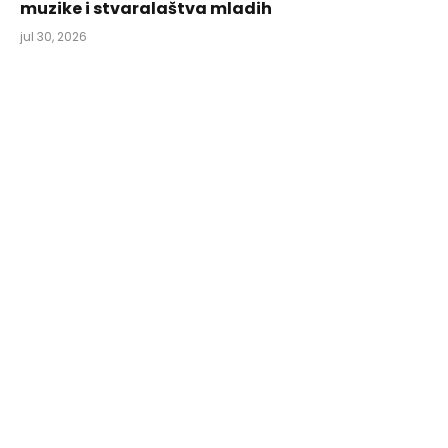
muzike i stvaralaštva mladih
jul 30, 2026