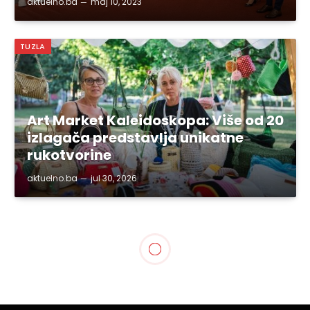
aktuelno.ba
maj 10, 2023
TUZLA
Art Market Kaleidoskopa: Više od 20
izlagača predstavlja unikatne
rukotvorine
aktuelno.ba
jul 30, 2026
SVE VIJESTI
Tiha epidemija femicida ne