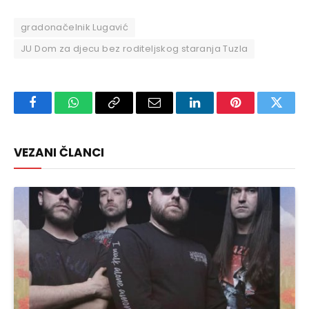
gradonačelnik Lugavić
JU Dom za djecu bez roditeljskog staranja Tuzla
Facebook
WhatsApp
Copy
Email
LinkedIn
Pinterest
Twitte
Link
VEZANI ČLANCI