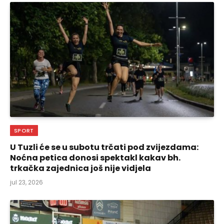
SPORT
U Tuzli će se u subotu trčati pod zvijezdama:
Noćna petica donosi spektakl kakav bh.
trkačka zajednica još nije vidjela
jul 23, 2026