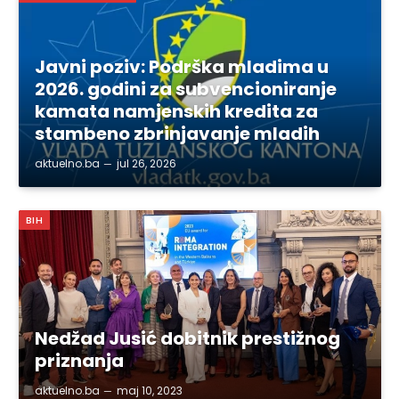
Javni poziv: Podrška mladima u
2026. godini za subvencioniranje
kamata namjenskih kredita za
stambeno zbrinjavanje mladih
aktuelno.ba
jul 26, 2026
BIH
Nedžad Jusić dobitnik prestižnog
priznanja
aktuelno.ba
maj 10, 2023