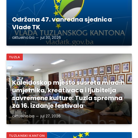
Održana 47. vanredna sjednica
Vlade TK
aktuelno.ba
jul 30, 2026
TUZLA
Kaleidoskop mjesto susreta mladih
umjetnika, kreativaca i ljubitelja
savremene kulture: Tuzla spremna
za 16. izdanje festivala
aktuelno.ba
jul 27, 2026
TUZLANSKI KANTON