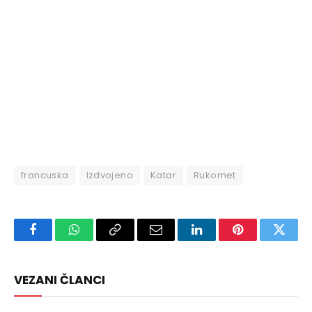
francuska
Izdvojeno
Katar
Rukomet
Facebook
WhatsApp
Copy
Email
LinkedIn
Pinterest
Twitte
Link
VEZANI ČLANCI