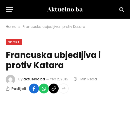
Home
Francuska ubjedljiva i protiv Katara
»
SPORT
Francuska ubjedljiva i
protiv Katara
By
aktuelno.ba
feb 2, 2015
1 Min Read
Podijeli