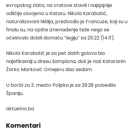
evropskog zlata, na vratove stavili i najsjajnije
odličije osvojeno u Kataru. Nikola Karabatić,
naturalizovani Nišlija, predvodio je Francuze, koji su u
finalu su, na opšte iznenađenje teže nego se
očekivalo dobili domaću “legiju” sa 25:22 (14:11).
Nikola Karabatić je sa pet datih golova bio
najefikasniji u dresu šampiona, dok je naš Kataranin
Žarko Marković Omejeru dao sedam.
U borbi za 3. mesto Poljska je sa 29:28 pobedila
Španiju.
aktuelno.ba
Komentari