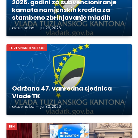
2026. godini za subvencioniranje
kamata namjenskih kredita za
stambeno zbrinjavanje mladih
aktuelno.ba
jul 26, 2026
TUZLANSKI KANTON
Održana 47. vanredna sjednica
Vlade TK
aktuelno.ba
jul 30, 2026
BIH