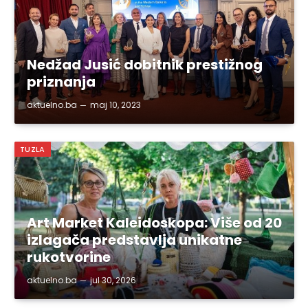
Nedžad Jusić dobitnik prestižnog
priznanja
aktuelno.ba
maj 10, 2023
TUZLA
Art Market Kaleidoskopa: Više od 20
izlagača predstavlja unikatne
rukotvorine
aktuelno.ba
jul 30, 2026