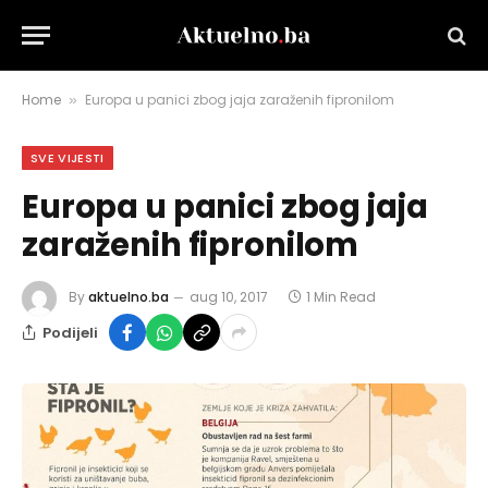
Home
Europa u panici zbog jaja zaraženih fipronilom
»
SVE VIJESTI
Europa u panici zbog jaja
zaraženih fipronilom
By
aktuelno.ba
aug 10, 2017
1 Min Read
Podijeli