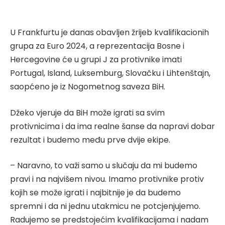
U Frankfurtu je danas obavljen žrijeb kvalifikacionih
grupa za Euro 2024, a reprezentacija Bosne i
Hercegovine će u grupi J za protivnike imati
Portugal, Island, Luksemburg, Slovačku i Lihtenštajn,
saopćeno je iz Nogometnog saveza BiH.
Džeko vjeruje da BiH može igrati sa svim
protivnicima i da ima realne šanse da napravi dobar
rezultat i budemo među prve dvije ekipe.
– Naravno, to važi samo u slučaju da mi budemo
pravi i na najvišem nivou. Imamo protivnike protiv
kojih se može igrati i najbitnije je da budemo
spremni i da ni jednu utakmicu ne potcjenjujemo.
Radujemo se predstojećim kvalifikacijama i nadam