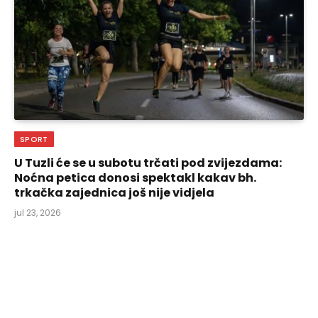
SPORT
U Tuzli će se u subotu trčati pod zvijezdama:
Noćna petica donosi spektakl kakav bh.
trkačka zajednica još nije vidjela
jul 23, 2026