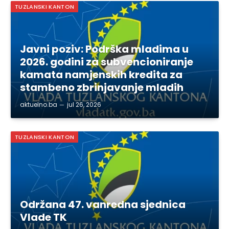
TUZLANSKI KANTON
Javni poziv: Podrška mladima u
2026. godini za subvencioniranje
kamata namjenskih kredita za
stambeno zbrinjavanje mladih
aktuelno.ba
jul 26, 2026
TUZLANSKI KANTON
Održana 47. vanredna sjednica
Vlade TK