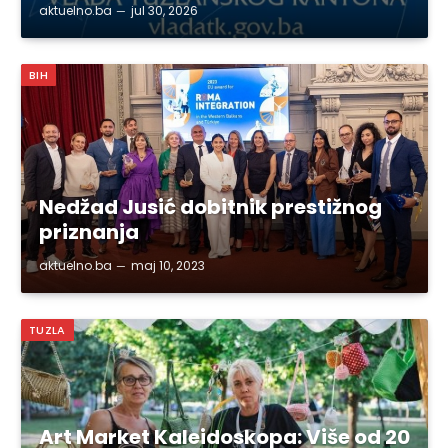
aktuelno.ba
jul 30, 2026
BIH
Nedžad Jusić dobitnik prestižnog
priznanja
aktuelno.ba
maj 10, 2023
TUZLA
Art Market Kaleidoskopa: Više od 20