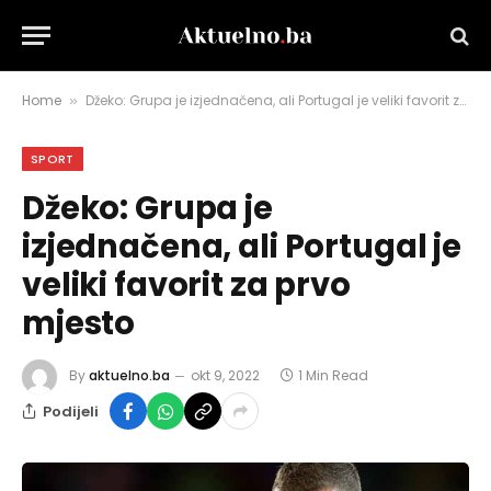
Home
Džeko: Grupa je izjednačena, ali Portugal je veliki favorit za prvo mjesto
»
SPORT
Džeko: Grupa je
izjednačena, ali Portugal je
veliki favorit za prvo
mjesto
By
aktuelno.ba
okt 9, 2022
1 Min Read
Podijeli