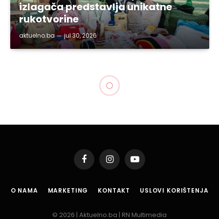
izlagača predstavlja unikatne
rukotvorine
aktuelno.ba
jul 30, 2026
Facebook
Instagram
YouTube
O NAMA
MARKETING
KONTAKT
USLOVI KORIŠTENJA
© 2026 | Aktuelno.ba | RN Multimedia