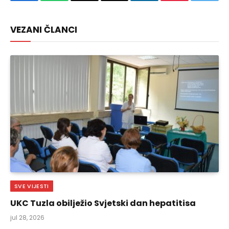
Facebook
WhatsApp
Copy
Email
LinkedIn
Pinterest
Twitte
Link
VEZANI ČLANCI
SVE VIJESTI
UKC Tuzla obilježio Svjetski dan hepatitisa
jul 28, 2026