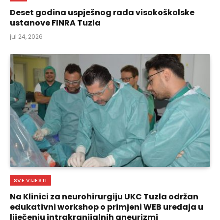
Deset godina uspješnog rada visokoškolske
ustanove FINRA Tuzla
jul 24, 2026
SVE VIJESTI
Na Klinici za neurohirurgiju UKC Tuzla održan
edukativni workshop o primjeni WEB uređaja u
liječenju intrakranijalnih aneurizmi