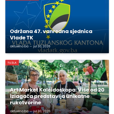
Održana 47. vanredna sjednica
Vlade TK
aktuelno.ba
jul 30, 2026
TUZLA
Art Market Kaleidoskopa: Više od 20
izlagača predstavlja unikatne
rukotvorine
aktuelno.ba
jul 30, 2026