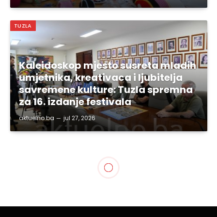
TUZLA
Kaleidoskop mjesto susreta mladih
umjetnika, kreativaca i ljubitelja
savremene kulture: Tuzla spremna
za 16. izdanje festivala
aktuelno.ba
jul 27, 2026
SVE VIJESTI
Osnovci iz Tuzle osvojili