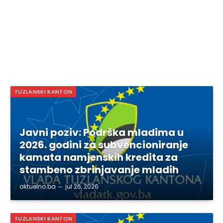
TUZLANSKI KANTON
Javni poziv: Podrška mladima u
2026. godini za subvencioniranje
kamata namjenskih kredita za
stambeno zbrinjavanje mladih
aktuelno.ba
jul 26, 2026
TUZLANSKI KANTON