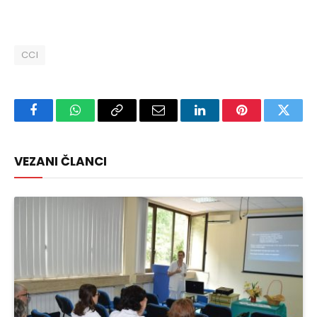
CCI
Facebook
WhatsApp
Copy
Email
LinkedIn
Pinterest
Twitte
Link
VEZANI ČLANCI