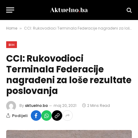
Home
CCI: Rukovodioci Terminala Federacije nagrađeni za loše rezultate poslovanja
»
BIH
CCI: Rukovodioci
Terminala Federacije
nagrađeni za loše rezultate
poslovanja
By
aktuelno.ba
maj 20, 2021
2 Mins Read
Podijeli