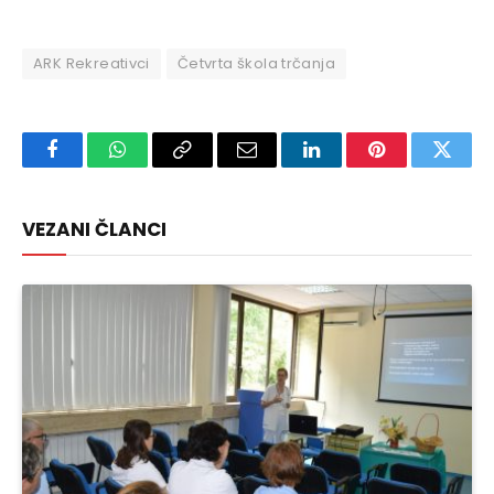
ARK Rekreativci
Četvrta škola trčanja
Facebook
WhatsApp
Copy
Email
LinkedIn
Pinterest
Twitte
Link
VEZANI ČLANCI