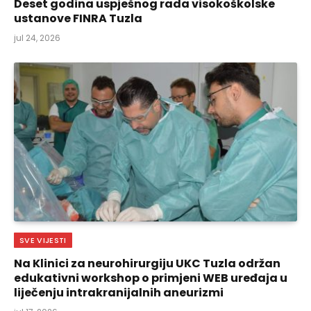
Deset godina uspješnog rada visokoškolske
ustanove FINRA Tuzla
jul 24, 2026
SVE VIJESTI
Na Klinici za neurohirurgiju UKC Tuzla održan
edukativni workshop o primjeni WEB uređaja u
liječenju intrakranijalnih aneurizmi