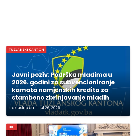
TUZLANSKI KANTON
Javni poziv: Podrška mladima u
2026. godini za subvencioniranje
kamata namjenskih kredita za
stambeno zbrinjavanje mladih
aktuelno.ba
jul 26, 2026
BIH