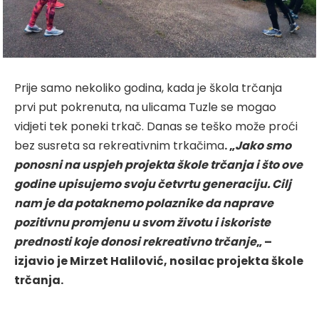
Prije samo nekoliko godina, kada je škola trčanja
prvi put pokrenuta, na ulicama Tuzle se mogao
vidjeti tek poneki trkač. Danas se teško može proći
bez susreta sa rekreativnim trkačima
. „
Jako smo
ponosni na uspjeh projekta škole trčanja i što ove
godine upisujemo svoju četvrtu generaciju. Cilj
nam je da potaknemo polaznike da naprave
pozitivnu promjenu u svom životu i iskoriste
prednosti koje donosi rekreativno trčanje
„ –
izjavio je Mirzet Halilović, nosilac projekta škole
trčanja.