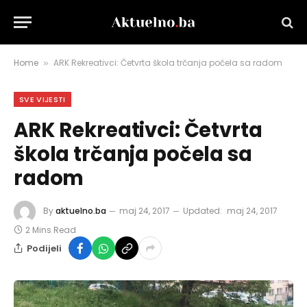
Home
ARK Rekreativci: Četvrta škola trčanja počela sa radom
»
SVE VIJESTI
ARK Rekreativci: Četvrta
škola trčanja počela sa
radom
By
aktuelno.ba
maj 24, 2017
Updated:
maj 24, 2017
2 Mins Read
Podijeli