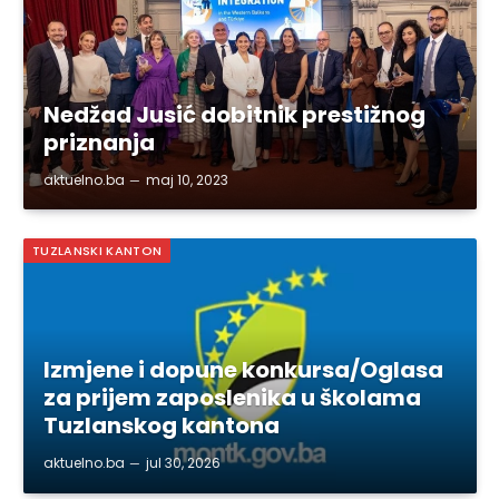
Nedžad Jusić dobitnik prestižnog
priznanja
aktuelno.ba
maj 10, 2023
TUZLANSKI KANTON
Izmjene i dopune konkursa/Oglasa
za prijem zaposlenika u školama
Tuzlanskog kantona
aktuelno.ba
jul 30, 2026