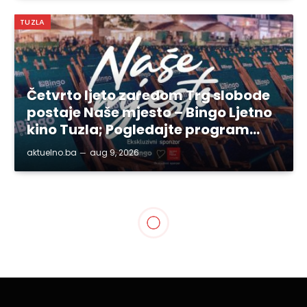
TUZLA
Četvrto ljeto zaredom Trg slobode
postaje Naše mjesto – Bingo Ljetno
kino Tuzla; Pogledajte program…
aktuelno.ba
aug 9, 2026
TUZLANSKI KANTON
U Tuzli počeo 3. Regionalni
energetski forum