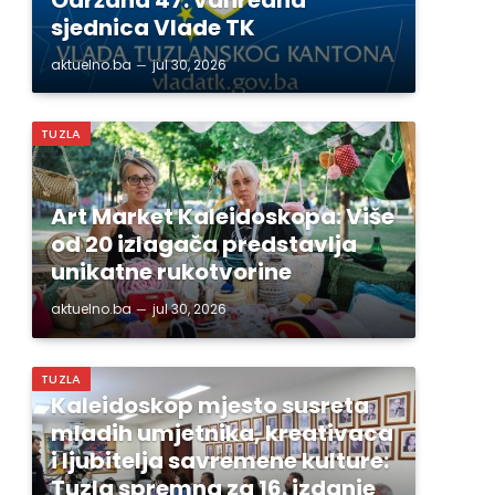
sjednica Vlade TK
aktuelno.ba
jul 30, 2026
TUZLA
Art Market Kaleidoskopa: Više
od 20 izlagača predstavlja
unikatne rukotvorine
aktuelno.ba
jul 30, 2026
TUZLA
Kaleidoskop mjesto susreta
mladih umjetnika, kreativaca
i ljubitelja savremene kulture:
Tuzla spremna za 16. izdanje