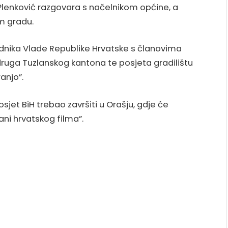
Plenković razgovara s načelnikom općine, a
m gradu.
ednika Vlade Republike Hrvatske s članovima
udruga Tuzlanskog kantona te posjeta gradilištu
anjo”.
sjet BiH trebao završiti u Orašju, gdje će
ani hrvatskog filma”.