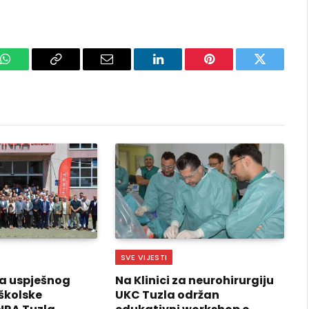
k
WhatsApp
Copy
Email
LinkedIn
Pinterest
Twitter
Link
SVE VIJESTI
a uspješnog
Na Klinici za neurohirurgiju
školske
UKC Tuzla održan