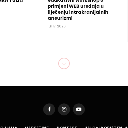
NRA Tuzla
edukativni workshop o
primjeni WEB uređaja u
liječenju intrakranijalnih
aneurizmi
jul 17, 2026
Facebook
Instagram
YouTube
O NAMA
MARKETING
KONTAKT
USLOVI KORIŠTENJA