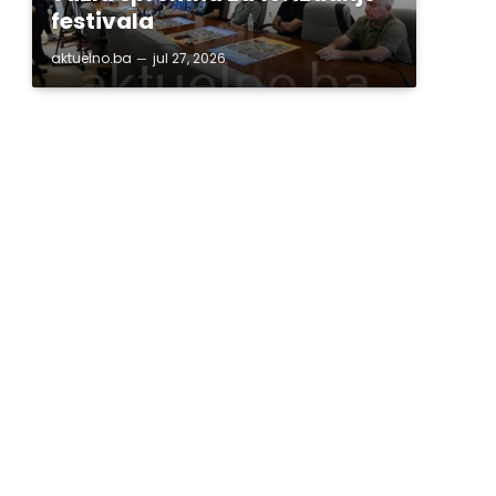
festivala
aktuelno.ba
jul 27, 2026