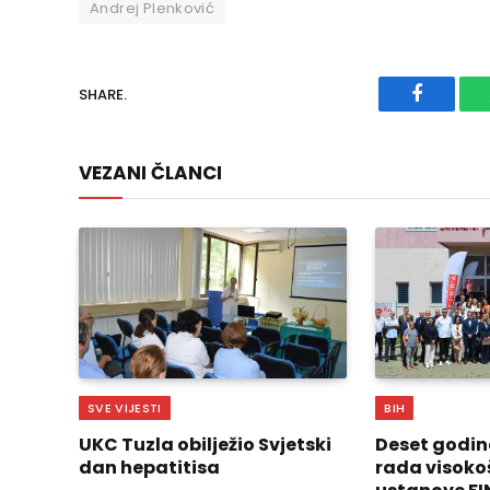
Andrej Plenković
SHARE.
Faceboo
VEZANI ČLANCI
SVE VIJESTI
BIH
UKC Tuzla obilježio Svjetski
Deset godin
dan hepatitisa
rada visoko