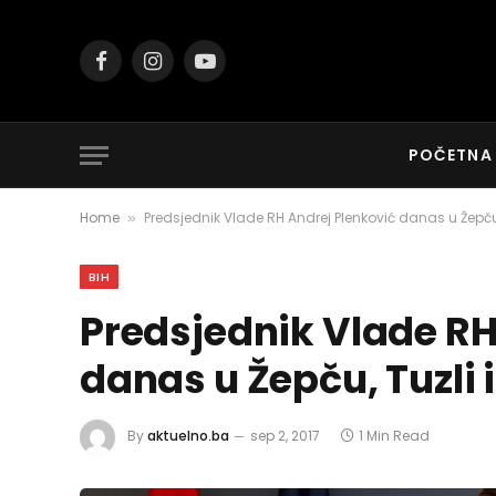
Facebook
Instagram
YouTube
POČETNA
Home
Predsjednik Vlade RH Andrej Plenković danas u Žepču, 
»
BIH
Predsjednik Vlade RH
danas u Žepču, Tuzli 
By
aktuelno.ba
sep 2, 2017
1 Min Read