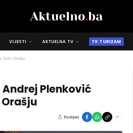
VIJESTI
AKTUELNA TV
TK TURIZAM
Tuzli i Orašju
 Andrej Plenković
i Orašju
Podijeli